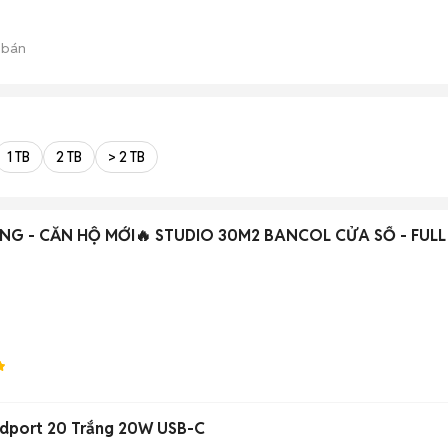
 bán
1 TB
2 TB
> 2 TB
NG - CĂN HỘ MỚI🔥 STUDIO 30M2 BANCOL CỬA SỔ - FULL
dport 20 Trắng 20W USB-C