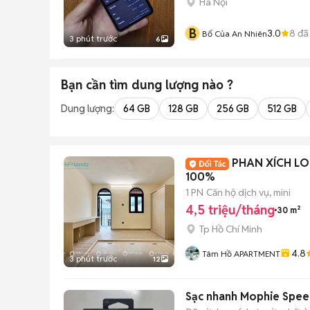
Hà Nội
B
3.0
8
đã
Bố Của An Nhiên
3 phút trước
6
Bạn cần tìm
dung lượng
nào ?
Dung lượng:
64 GB
128 GB
256 GB
512 GB
PHAN XÍCH LO
100%
1 PN
Căn hộ dịch vụ, mini
4,5 triệu/tháng
30 m²
Tp Hồ Chí Minh
4.8
Tâm Hồ APARTMENT
3 phút trước
12
Sạc nhanh Mophie Spee