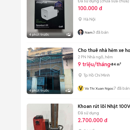
Đã sử dụng (chưa sửa chữa)
100.000 đ
Hà Nội
3
đã bán
Nam
4 phút trước
1
2 PN
Nhà ngõ, hẻm
9 triệu/tháng
84 m²
Tp Hồ Chí Minh
V
7
đã bán
Vo Thi Xuan Ngoc
4 phút trước
6
Khoan rút lõi Nhật 10
Đã sử dụng
2.700.000 đ