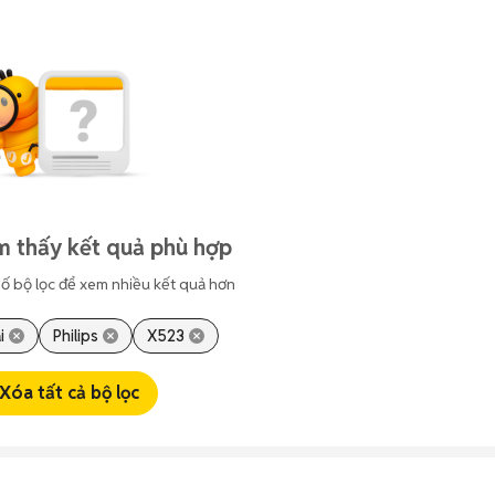
m thấy kết quả phù hợp
ố bộ lọc để xem nhiều kết quả hơn
i
Philips
X523
Xóa tất cả bộ lọc