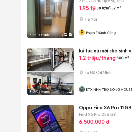
2 PN
Căn hộ dịch vụ, mini
1,95 tỷ
38 tr/m²
52 m²
Hà Nội
P
Phạm Thành Công
3 phút trước
7
ký túc xá mới cho sinh v
1,2 triệu/tháng
300 m²
Tp Hồ Chí Minh
KTX NHÀ TRỌ SÓNG HOUS
3 phút trước
5
Oppo Find X6 Pro 12GB
Find X6 Pro
256 GB
6.500.000 đ