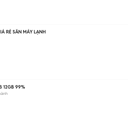
Á RẺ SẴN MÁY LẠNH
B 12GB 99%
hành