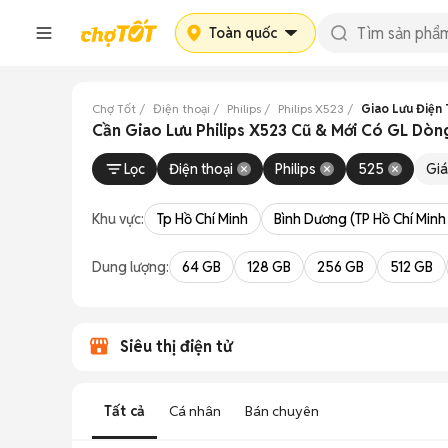
Toàn quốc
Chợ Tốt
Điện thoại
Philips
Philips X523
Giao Lưu Điện 
Cần Giao Lưu Philips X523 Cũ & Mới Có GL Dò
Lọc
Điện thoại
Philips
525
Giá
Khu vực:
Tp Hồ Chí Minh
Bình Dương (TP Hồ Chí Minh
Dung lượng:
64 GB
128 GB
256 GB
512 GB
Siêu thị điện tử
Tất cả
Cá nhân
Bán chuyên