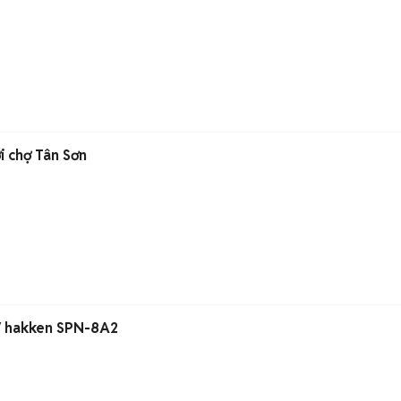
Cho thuê nhà hẻm xe hơi chợ Tân Sơn
0V hakken SPN-8A2