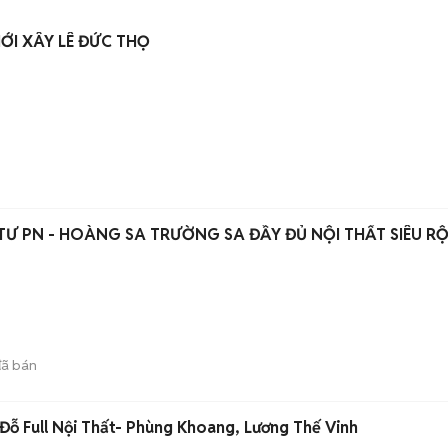
I XÂY LÊ ĐỨC THỌ
TƯ PN - HOÀNG SA TRƯỜNG SA ĐẦY ĐỦ NỘI THẤT SIÊU R
ã bán
ỗ Full Nội Thất- Phùng Khoang, Lương Thế Vinh