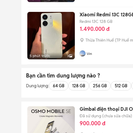
Xiaomi Redmi 13C 128G
Redmi 13C
128 GB
1.490.000 đ
Thừa Thiên Huế
(
TP Huế
m
Vin
5 phút trước
3
Bạn cần tìm
dung lượng
nào ?
Dung lượng:
64 GB
128 GB
256 GB
512 GB
Gimbal điện thoại DJI 
Đã sử dụng (chưa sửa chữa)
900.000 đ