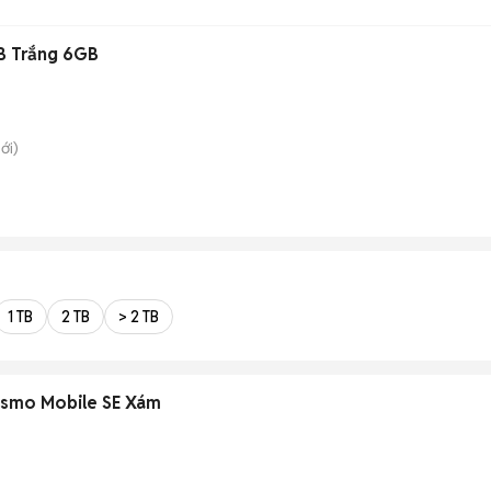
B Trắng 6GB
ới)
1 TB
2 TB
> 2 TB
Osmo Mobile SE Xám