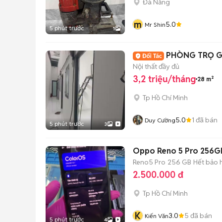
Đà Nẵng
m
5.0
Mr Shin
5 phút trước
1
PHÒNG TRỌ GI
Nội thất đầy đủ
3,2 triệu/tháng
28 m²
Tp Hồ Chí Minh
5.0
1
đã bán
Duy Cường
5 phút trước
3
Oppo Reno 5 Pro 256G
Reno5 Pro
256 GB
Hết bảo 
2.500.000 đ
Tp Hồ Chí Minh
K
3.0
5
đã bán
Kiến Văn
5 phút trước
4