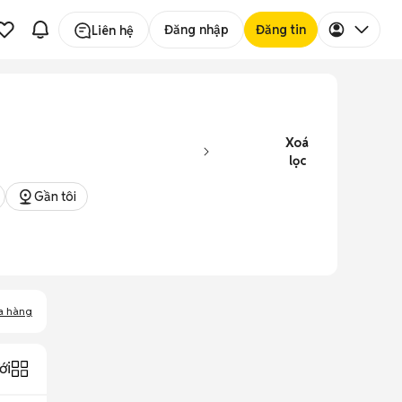
Đăng nhập
Đăng tin
Liên hệ
Xoá
lọc
Gần tôi
a hàng
ới