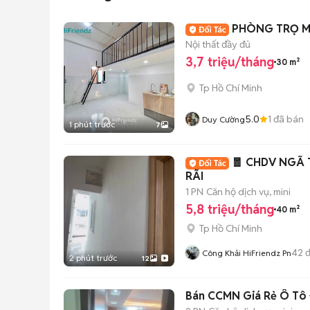
PHÒNG TRỌ MỚ
Nội thất đầy đủ
3,7 triệu/tháng
30 m²
Tp Hồ Chí Minh
5.0
1
đã bán
Duy Cường
1 phút trước
7
🧧 CHDV NGÃ 
RÃI
1 PN
Căn hộ dịch vụ, mini
5,8 triệu/tháng
40 m²
Tp Hồ Chí Minh
42
đ
Công Khải HiFriendz Pn
2 phút trước
12
Bán CCMN Giá Rẻ Ô Tô Đ