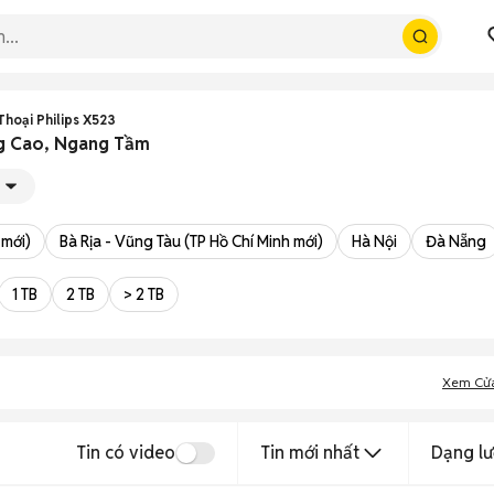
Thoại Philips X523
ng Cao, Ngang Tầm
 mới)
Bà Rịa - Vũng Tàu (TP Hồ Chí Minh mới)
Hà Nội
Đà Nẵng
1 TB
2 TB
> 2 TB
Xem Cử
Tin có video
Tin mới nhất
Dạng lư