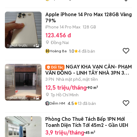
Apple iPhone 14 Pro Max 128GB Vàng
79%
iPhone 14 Pro Max
128 GB
123.456 đ
Đồng Nai
1 phút trước
6
H
1.0
4
đã bán
Hoàng Ba
NGAY KHA VẠN CÂN- PHẠM
VĂN ĐỒNG - LINH TÂY NHÀ 3PN 3WC
NT
3 PN
Nhà mặt phố, mặt tiền
12,5 triệu/tháng
90 m²
Tp Hồ Chí Minh
1 phút trước
6
4.5
13
đã bán
Diễm HM
Phòng Cho Thuê Tách Bếp 1PN Mới
Toanh Diện Tích Tới 45m2 - Gần UEH
3,9 triệu/tháng
45 m²