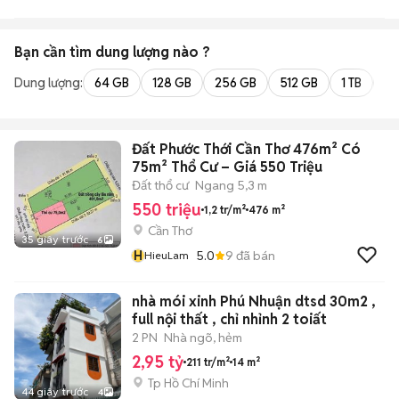
Bạn cần tìm
dung lượng
nào ?
Dung lượng:
64 GB
128 GB
256 GB
512 GB
1 TB
2 
Đất Phước Thới Cần Thơ 476m² Có
75m² Thổ Cư – Giá 550 Triệu
Đất thổ cư
Ngang 5,3 m
550 triệu
1,2 tr/m²
476 m²
Cần Thơ
35 giây trước
6
H
5.0
9
đã bán
HieuLam
nhà mói xinh Phú Nhuận dtsd 30m2 ,
full nội thất , chỉ nhỉnh 2 toiất
2 PN
Nhà ngõ, hẻm
2,95 tỷ
211 tr/m²
14 m²
Tp Hồ Chí Minh
44 giây trước
4