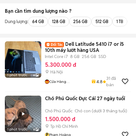
Bạn cần tìm
dung lượng
nào ?
Dung lượng:
64 GB
128 GB
256 GB
512 GB
1 TB
2 
Dell Latitude 5410 i7 or i5
10th máy lướt hàng USA
Intel Core i7
8 GB
256 GB
SSD
5.300.000 đ
Hà Nội
1 phút trước
6
31
đã
4.8
Cửa Hàng
bán
LaptopMD.vn Giá SV,
Chất Lượng, Uy Tín.
Chó Phú Quốc Đực Cái 27 ngày tuổi
Chó Phú Quốc
Chó con (dưới 3 tháng tuổi)
1.500.000 đ
Tp Hồ Chí Minh
1 phút trước
6
P
Phạm Hoàng