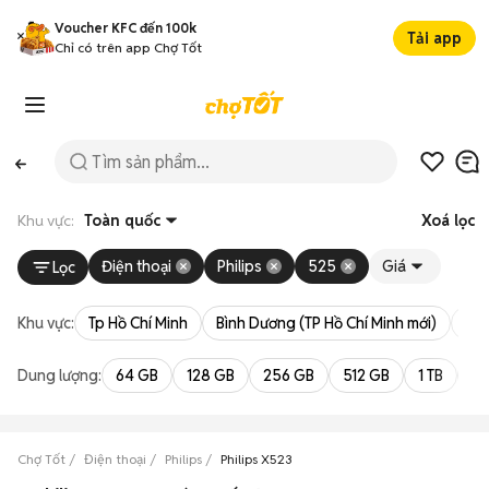
Voucher KFC đến 100k
Tải app
Chỉ có trên app Chợ Tốt
Khu vực:
Toàn quốc
Xoá lọc
Điện thoại
Philips
525
Giá
Lọc
Khu vực:
Tp Hồ Chí Minh
Bình Dương (TP Hồ Chí Minh mới)
Bà 
Dung lượng:
64 GB
128 GB
256 GB
512 GB
1 TB
2 
Chợ Tốt
Điện thoại
Philips
Philips X523