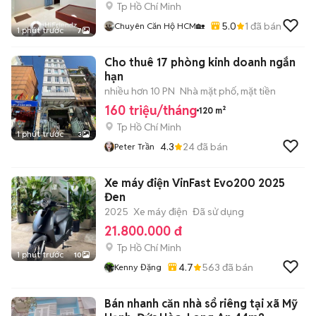
Tp Hồ Chí Minh
5.0
1
đã bán
Chuyên Căn Hộ HCM🏡
1 phút trước
7
Cho thuê 17 phòng kinh doanh ngắn
hạn
nhiều hơn 10 PN
Nhà mặt phố, mặt tiền
160 triệu/tháng
120 m²
Tp Hồ Chí Minh
1 phút trước
3
4.3
24
đã bán
Peter Trần
Xe máy điện VinFast Evo200 2025
Đen
2025
Xe máy điện
Đã sử dụng
21.800.000 đ
Tp Hồ Chí Minh
1 phút trước
10
4.7
563
đã bán
Kenny Đặng
Bán nhanh căn nhà sổ riêng tại xã Mỹ