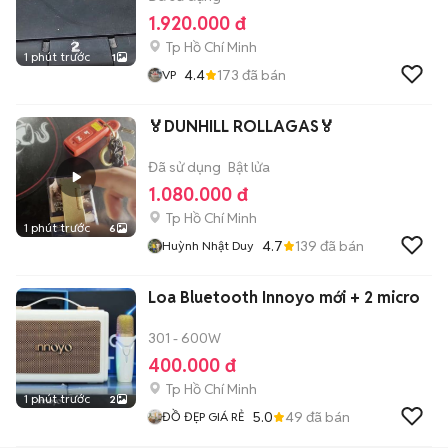
1.920.000 đ
Tp Hồ Chí Minh
1 phút trước
1
4.4
173
đã bán
VP
🏅DUNHILL ROLLAGAS🏅
Đã sử dụng
Bật lửa
1.080.000 đ
Tp Hồ Chí Minh
1 phút trước
6
4.7
139
đã bán
Huỳnh Nhật Duy
Loa Bluetooth Innoyo mới + 2 micro
301 - 600W
400.000 đ
Tp Hồ Chí Minh
1 phút trước
2
5.0
49
đã bán
ĐỒ ĐẸP GIÁ RẺ