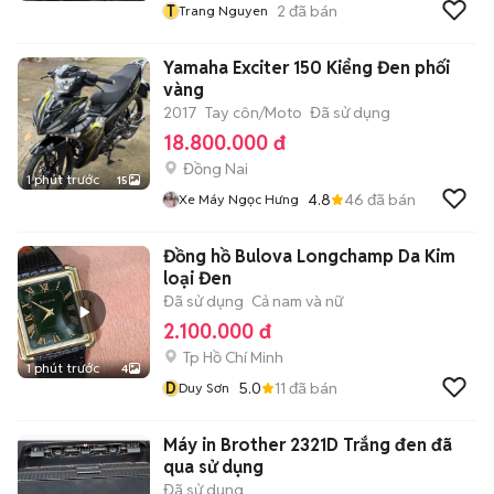
T
2
đã bán
Trang Nguyen
Yamaha Exciter 150 Kiểng Đen phối
vàng
2017
Tay côn/Moto
Đã sử dụng
18.800.000 đ
Đồng Nai
1 phút trước
15
4.8
46
đã bán
Xe Máy Ngọc Hưng
Đồng hồ Bulova Longchamp Da Kim
loại Đen
Đã sử dụng
Cả nam và nữ
2.100.000 đ
Tp Hồ Chí Minh
1 phút trước
4
D
5.0
11
đã bán
Duy Sơn
Máy in Brother 2321D Trắng đen đã
qua sử dụng
Đã sử dụng