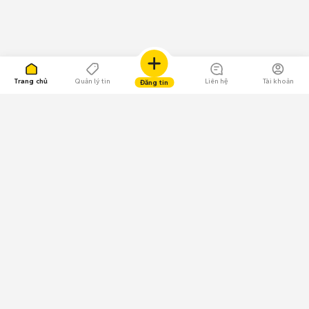
Trang chủ
Quản lý tin
Liên hệ
Tài khoản
Đăng tin
109.000 Bình chọn
Tải ứng dụng Chợ Tốt
Về Chợ Tốt
Quy chế sàn
Chính sách bảo mật
Giải quyết tranh chấp