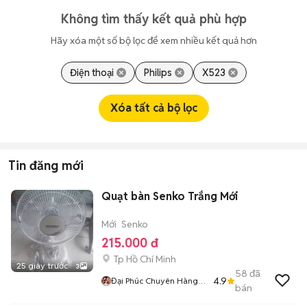
Không tìm thấy kết quả phù hợp
Hãy xóa một số bộ lọc để xem nhiều kết quả hơn
Điện thoại
Philips
X523
Xóa tất cả bộ lọc
Tin đăng mới
Quạt bàn Senko Trắng Mới
Mới
Senko
215.000 đ
Tp Hồ Chí Minh
25 giây trước
3
58
đã
4.9
Đại Phúc Chuyên Hàng
bán
Chính Hãng Mới Giá Rẻ