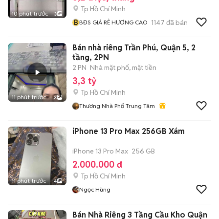
Tp Hồ Chí Minh
10 phút trước
3
B
1147
đã bán
BĐS GIÁ RẺ HƯƠNG CAO
Bán nhà riêng Trần Phú, Quận 5, 2
tầng, 2PN
2 PN
Nhà mặt phố, mặt tiền
3,3 tỷ
Tp Hồ Chí Minh
11 phút trước
3
Thương Nhà Phố Trung Tâm
iPhone 13 Pro Max 256GB Xám
iPhone 13 Pro Max
256 GB
2.000.000 đ
Tp Hồ Chí Minh
11 phút trước
4
Ngọc Hùng
Bán Nhà Riêng 3 Tầng Cầu Kho Quận