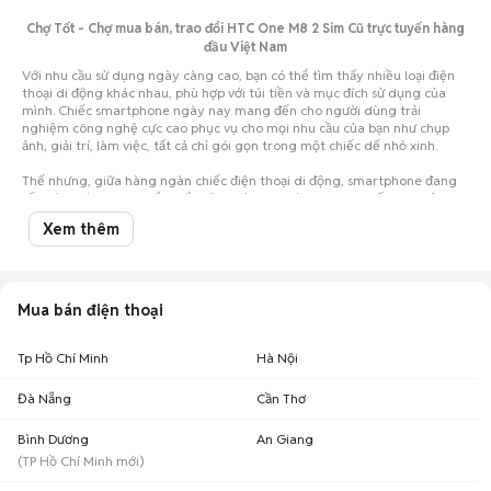
Chợ Tốt - Chợ mua bán, trao đổi HTC One M8 2 Sim Cũ trực tuyến hàng
đầu Việt Nam
Với nhu cầu sử dụng ngày càng cao, bạn có thể tìm thấy nhiều loại điện
thoại di động khác nhau, phù hợp với túi tiền và mục đích sử dụng của
mình. Chiếc smartphone ngày nay mang đến cho người dùng trải
nghiệm công nghệ cực cao phục vụ cho mọi nhu cầu của bạn như chụp
ảnh, giải trí, làm việc, tất cả chỉ gói gọn trong một chiếc dế nhỏ xinh.
Thế nhưng, giữa hàng ngàn chiếc điện thoại di động, smartphone đang
rất thịnh hành, bạn chắc chắn sẽ vô cùng choáng ngợp, khiến cho việc lựa
chọn trở nên vô cùng khó khăn. Nhất là khi hầu bao eo hẹp thì việc cân
Xem thêm
nhắc nên mua điện thoại cũ hay mới, mua của hãng điện thoại nào... lại
càng khó giải quyết.
Đừng lo, đã có Chợ Tốt luôn đồng hành cùng bạn. Chỉ cần một cái click
chuột vào Chợ Tốt, bạn đã có thể thỏa sức lựa chọn cho mình một chiếc
Mua bán điện thoại
HTC One M8 cũ với giá siêu tiết kiệm nhưng vẫn đảm bảo chất lượng.
Trường hợp bạn đang sở hữu chiếc điện thoại HTC cũ đã qua sử dụng và
muốn bán, hãy chụp hình lại và đăng tin rao bán ngay trên Chợ Tốt.
Tp Hồ Chí Minh
Hà Nội
Chúc các bạn có trải nghiệm mua bán
điện thoại cũ
tuyệt vời trên Chợ
Tốt.
Đà Nẵng
Cần Thơ
Bình Dương
An Giang
(
TP Hồ Chí Minh
mới)