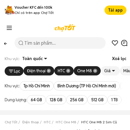
Voucher KFC đến 100k
Tải app
Chỉ có trên app Chợ Tốt
Khu vực:
Toàn quốc
Xoá lọc
Điện thoại
HTC
One M8
Giá
Màu
Lọc
Khu vực:
Tp Hồ Chí Minh
Bình Dương (TP Hồ Chí Minh mới)
Bà 
Dung lượng:
64 GB
128 GB
256 GB
512 GB
1 TB
2 
Chợ Tốt
Điện thoại
HTC
HTC One M8
HTC One M8 2 Sim Cũ