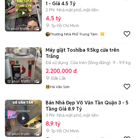
1 - Giá 4.5 Tỷ
2 PN
Nhà mặt phố, mặt tiền
4,5 tỷ
Tp Hồ Chí Minh
11 phút trước
3
Thương Nhà Phố Trung Tâm
Máy giặt Toshiba 9.5kg cửa trên
Trắng
Đã sử dụng
Cửa trên (lồng đứng)
9 - 9.9 kg
2.200.000 đ
Đắk Lắk
12 phút trước
3
H
Hà Văn Sơn
Bán Nhà Đẹp Võ Văn Tần Quận 3 - 5
Tầng Giá 8.9 Tỷ
3 PN
Nhà mặt phố, mặt tiền
8,9 tỷ
Tp Hồ Chí Minh
12 phút trước
3