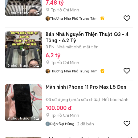
7,48 tỷ
Tp Hồ Chí Minh
8 phút trước
3
Thương Nhà Phố Trung Tâm
Bán Nhà Nguyễn Thiện Thuật Q3 - 4
Tầng - 6.2 Tỷ
3 PN
Nhà mặt phố, mặt tiền
6,2 tỷ
Tp Hồ Chí Minh
9 phút trước
3
Thương Nhà Phố Trung Tâm
Màn hình iPhone 11 Pro Max Lô Đen
Đã sử dụng (chưa sửa chữa)
Hết bảo hành
100.000 đ
Tp Hồ Chí Minh
9 phút trước
2
2
đã bán
Diệp Đại Hùng