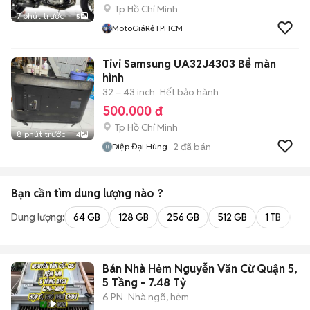
Tp Hồ Chí Minh
7 phút trước
5
MotoGiáRẻTPHCM
Tivi Samsung UA32J4303 Bể màn
hình
32 – 43 inch
Hết bảo hành
500.000 đ
Tp Hồ Chí Minh
8 phút trước
4
2
đã bán
Diệp Đại Hùng
Bạn cần tìm
dung lượng
nào ?
Dung lượng:
64 GB
128 GB
256 GB
512 GB
1 TB
2 
Bán Nhà Hẻm Nguyễn Văn Cừ Quận 5,
5 Tầng - 7.48 Tỷ
6 PN
Nhà ngõ, hẻm