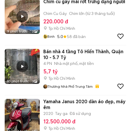
Chim cu gáy mái rớt trứng dạng người
Chim Cu Gáy
Chim lớn (từ 3 tháng tuổi)
220.000 đ
Tp Hồ Chí Minh
9 phút trước
2
b
5.0
58
đã bán
Binh
Bán nhà 4 tầng Tô Hiến Thành, Quận
10 - 5.7 Tỷ
4 PN
Nhà mặt phố, mặt tiền
5,7 tỷ
Tp Hồ Chí Minh
10 phút trước
3
Thương Nhà Phố Trung Tâm
Yamaha Janus 2020 dàn áo đẹp, máy
êm
2020
Tay ga
Đã sử dụng
12.500.000 đ
Tp Hồ Chí Minh