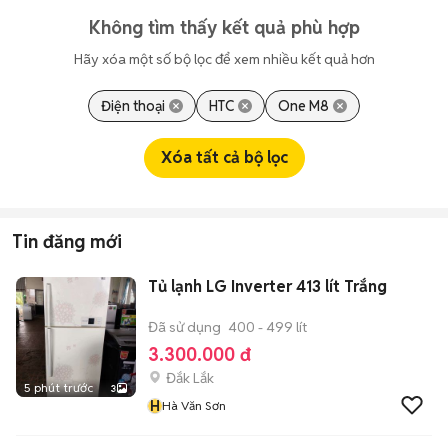
Không tìm thấy kết quả phù hợp
Hãy xóa một số bộ lọc để xem nhiều kết quả hơn
Điện thoại
HTC
One M8
Xóa tất cả bộ lọc
Tin đăng mới
Tủ lạnh LG Inverter 413 lít Trắng
Đã sử dụng
400 - 499 lít
3.300.000 đ
Đắk Lắk
5 phút trước
3
H
Hà Văn Sơn