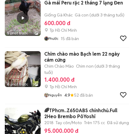
Gà mái Peru rặc 2 tháng 7 lạng Đen
Giống Gà Khác
Gà con (dưới 3 tháng tuổi)
600.000 đ
Tp Hồ Chí Minh
5 phút trước
1
15
đã bán
Phước
Chim chào mào Bạch lem 22 ngày
cám cứng
Chim Chào Mào
Chim non (dưới 3 tháng
tuổi)
1.400.000 đ
6 phút trước
3
Tp Hồ Chí Minh
4.9
52
đã bán
Nguyễn
🌈TPhcm..Z650ABS chínhchủ.Full
2Heo Brembo PôYoshi
2018
Tay côn/Moto
Trên 175 cc
Đã sử dụng
95.000.000 đ