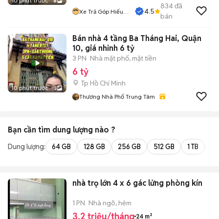
10 phút trước
8
834
đã
4.5
Xe Trả Góp Hiếu
bán
CT
Bán nhà 4 tầng Ba Tháng Hai, Quận
10, giá nhỉnh 6 tỷ
3 PN
Nhà mặt phố, mặt tiền
6 tỷ
Tp Hồ Chí Minh
10 phút trước
3
Thương Nhà Phố Trung Tâm
Bạn cần tìm
dung lượng
nào ?
Dung lượng:
64 GB
128 GB
256 GB
512 GB
1 TB
2 
nhà trọ lớn 4 x 6 gác lửng phòng kín
1 PN
Nhà ngõ, hẻm
3,2 triệu/tháng
24 m²