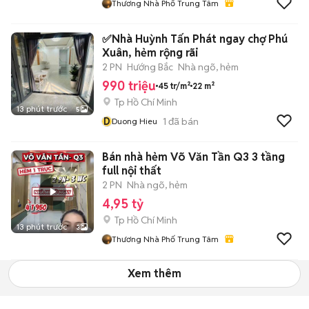
Thương Nhà Phố Trung Tâm
✅Nhà Huỳnh Tấn Phát ngay chợ Phú
Xuân, hẻm rộng rãi
2 PN
Hướng Bắc
Nhà ngõ, hẻm
990 triệu
45 tr/m²
22 m²
Tp Hồ Chí Minh
13 phút trước
5
D
1
đã bán
Duong Hieu
Bán nhà hẻm Võ Văn Tần Q3 3 tầng
full nội thất
2 PN
Nhà ngõ, hẻm
4,95 tỷ
Tp Hồ Chí Minh
13 phút trước
3
Thương Nhà Phố Trung Tâm
Xem thêm