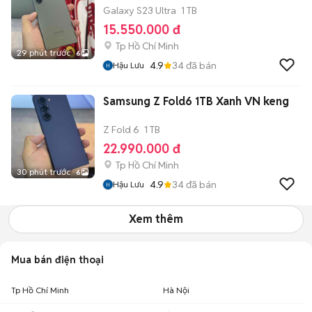
Galaxy S23 Ultra
1 TB
15.550.000 đ
Tp Hồ Chí Minh
29 phút trước
6
4.9
34
đã bán
Hậu Lưu
Samsung Z Fold6 1TB Xanh VN keng
Z Fold 6
1 TB
22.990.000 đ
Tp Hồ Chí Minh
30 phút trước
6
4.9
34
đã bán
Hậu Lưu
Xem thêm
Mua bán điện thoại
Tp Hồ Chí Minh
Hà Nội