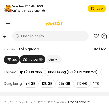
Voucher KFC đến 100k
Tải app
Chỉ có trên app Chợ Tốt
Khu vực:
Toàn quốc
Xoá lọc
Điện thoại
Giá
Lọc
Khu vực:
Tp Hồ Chí Minh
Bình Dương (TP Hồ Chí Minh mới)
Bà 
Dung lượng:
64 GB
128 GB
256 GB
512 GB
1 TB
2 
Chợ Tốt
Điện thoại
HTC
HTC One M8
HTC OP6B110 Cũ