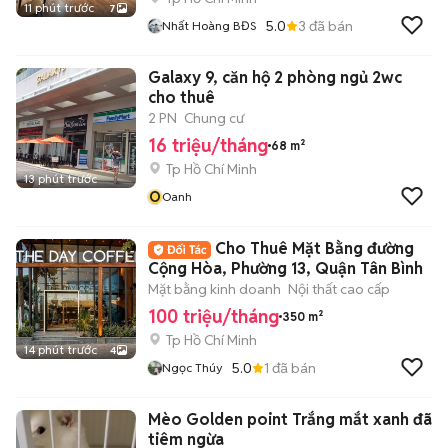
11 phút trước
7
5.0
3
đã bán
Nhất Hoàng BĐS
Galaxy 9, căn hộ 2 phòng ngủ 2wc
cho thuê
2 PN
Chung cư
16 triệu/tháng
68 m²
Tp Hồ Chí Minh
13 phút trước
O
Oanh
Cho Thuê Mặt Bằng đường
Cộng Hòa, Phường 13, Quận Tân Bình
Mặt bằng kinh doanh
Nội thất cao cấp
100 triệu/tháng
350 m²
Tp Hồ Chí Minh
14 phút trước
4
5.0
1
đã bán
Ngọc Thúy
Mèo Golden point Trắng mắt xanh đã
tiêm ngừa