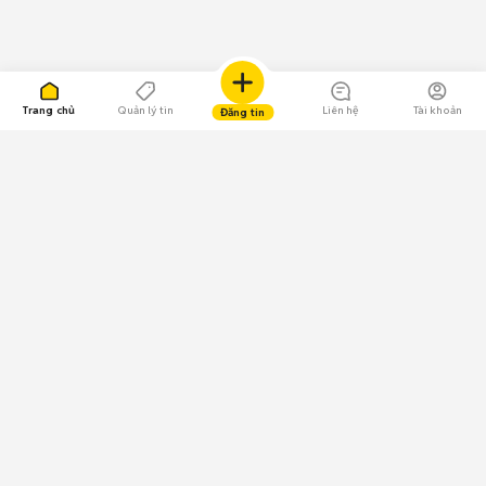
Trang chủ
Quản lý tin
Liên hệ
Tài khoản
Đăng tin
109.000 Bình chọn
Tải ứng dụng Chợ Tốt
Về Chợ Tốt
Quy chế sàn
Chính sách bảo mật
Giải quyết tranh chấp
CÔNG TY TNHH CHỢ TỐT - Người đại diện theo pháp luật: