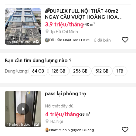
🌈DUPLEX FULL NỘI THẤT 40m2
NGAY CẦU VƯỢT HOÀNG HOA
THÁM CỘNG HOÀ
3,9 triệu/tháng
40 m²
Tp Hồ Chí Minh
6
đã bán
Đỗ Trần Nhật Tân EHOME
18 phút trước
8
Bạn cần tìm
dung lượng
nào ?
Dung lượng:
64 GB
128 GB
256 GB
512 GB
1 TB
2 
pass lại phòng trọ
Nội thất đầy đủ
4 triệu/tháng
28 m²
Hà Nội
19 phút trước
3
Nhat Minh Nguyen Quang