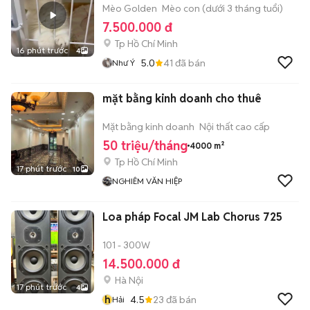
Mèo Golden
Mèo con (dưới 3 tháng tuổi)
7.500.000 đ
Tp Hồ Chí Minh
16 phút trước
4
5.0
41
đã bán
Như Ý
mặt bằng kinh doanh cho thuê
Mặt bằng kinh doanh
Nội thất cao cấp
50 triệu/tháng
4000 m²
Tp Hồ Chí Minh
17 phút trước
10
NGHIÊM VĂN HIỆP
Loa pháp Focal JM Lab Chorus 725
101 - 300W
14.500.000 đ
Hà Nội
17 phút trước
4
h
4.5
23
đã bán
Hải