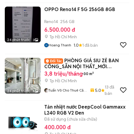
OPPO Reno14 F 5G 256GB 8GB
Reno14
256 GB
6.500.000 đ
Tp Hồ Chí Minh
24 phút trước
3
1.0
1
đã bán
Hoang Thanh
PHÒNG GIÁ SIU ZẺ BAN
CÔNG_SẴN NỘI THẤT_MỚI
100%_BÀ HOM_TỈNH LỘ 10_Q6
3,8 triệu/tháng
30 m²
Tp Hồ Chí Minh
13
đã
5.0
Tuấn Võ Cho Thuê Căn
24 phút trước
5
bán
Hộ Phòng Trọ
Tản nhiệt nước DeepCool Gammaxx
L240 RGB V2 Đen
Đã sử dụng (chưa sửa chữa)
400.000 đ