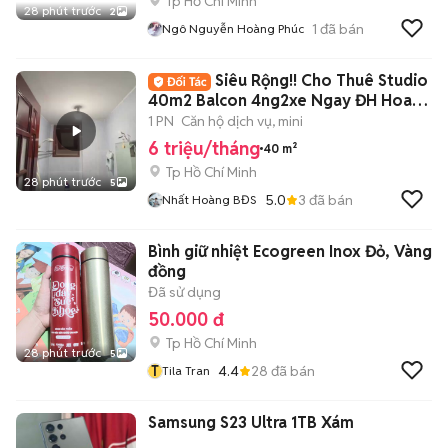
Tp Hồ Chí Minh
28 phút trước
2
1
đã bán
Ngô Nguyễn Hoàng Phúc
Siêu Rộng!! Cho Thuê Studio
40m2 Balcon 4ng2xe Ngay ĐH Hoa
Sen ĐH UEH
1 PN
Căn hộ dịch vụ, mini
6 triệu/tháng
40 m²
Tp Hồ Chí Minh
28 phút trước
5
5.0
3
đã bán
Nhất Hoàng BĐS
Bình giữ nhiệt Ecogreen Inox Đỏ, Vàng
đồng
Đã sử dụng
50.000 đ
Tp Hồ Chí Minh
28 phút trước
5
T
4.4
28
đã bán
Tila Tran
Samsung S23 Ultra 1TB Xám