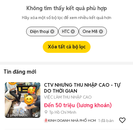
Không tìm thấy kết quả phù hợp
Hãy xóa một số bộ lọc để xem nhiều kết quả hơn
Điện thoại
HTC
One M8
Xóa tất cả bộ lọc
Tin đăng mới
CTV NHƯNG THU NHẬP CAO - TỰ
DO THỜI GIAN
VIỆC LÀM THU NHẬP CAO
Đến 50 triệu (lương khoán)
Tp Hồ Chí Minh
2 phút trước
5
1
đã bán
KINH DOANH NHÀ PHỐ HCM