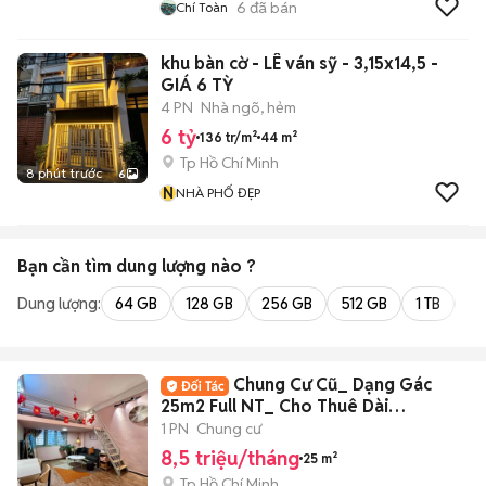
6
đã bán
Chí Toàn
khu bàn cờ - LÊ ván sỹ - 3,15x14,5 -
GIÁ 6 TỲ
4 PN
Nhà ngõ, hẻm
6 tỷ
136 tr/m²
44 m²
Tp Hồ Chí Minh
8 phút trước
6
N
NHÀ PHỐ ĐẸP
Bạn cần tìm
dung lượng
nào ?
Dung lượng:
64 GB
128 GB
256 GB
512 GB
1 TB
2 
Chung Cư Cũ_ Dạng Gác
25m2 Full NT_ Cho Thuê Dài
Hạn_Ngay Chợ BThanh
1 PN
Chung cư
8,5 triệu/tháng
25 m²
Tp Hồ Chí Minh