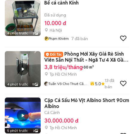
Bể cá cảnh Kính
Đã sử dụng
10.000 đ
Hà Nội
4 phút trước
2
P
7
đã bán
Phạm Khiêm
Phòng Mới Xây Giá Rẻ Sinh
Viên Sẵn Nội Thất - Ngã Tư 4 Xã Gần
ĐH VUH
3,8 triệu/tháng
30 m²
Tp Hồ Chí Minh
13
đã
5.0
Tuấn Võ Cho Thuê Căn
4 phút trước
11
bán
Hộ Phòng Trọ
Cặp Cá Sấu Mỏ Vịt Albino Short 90cm
Albino
Cá Cảnh
30.000.000 đ
Tp Hồ Chí Minh
5 phút trước
3