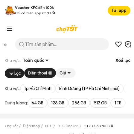
Voucher KFC đến 100k
Tải app
Chỉ có trên app Chợ Tốt
Khu vực:
Toàn quốc
Xoá lọc
Điện thoại
Giá
Lọc
Khu vực:
Tp Hồ Chí Minh
Bình Dương (TP Hồ Chí Minh mới)
Bà 
Dung lượng:
64 GB
128 GB
256 GB
512 GB
1 TB
2 
Chợ Tốt
Điện thoại
HTC
HTC One M8
HTC OP6B700 Cũ