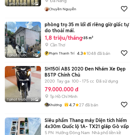
Đà Nẵng
1 phút trước
12
Chuyền Nguyễn
phòng trọ 35 m lối đi riêng giờ giấc tự
do thoải mái.
1,8 triệu/tháng
35 m²
Cần Thơ
P
4.3
1048
đã bán
Phạm Thanh Trí
1 phút trước
5
SH150i ABS 2020 Đen Nhám Xe Đẹp
BSTP Chính Chủ
2020
Tay ga
100 - 175 cc
Đã sử dụng
79.000.000 đ
Tp Hồ Chí Minh
1 phút trước
20
4.7
27
đã bán
Khương
Siêu phẩm Thang máy Diện tích hiếm
4x30m Quốc lộ 1A- TX21 giáp Gò vấp
5 PN
Hướng Đông Nam
Nhà phố liền kề