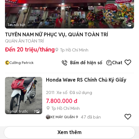
Tin nổi bật
1
TUYỂN NAM NỮ PHỤC VỤ, QUÁN TOÀN TRÍ
QUÁN ĂN TOÀN TRÍ
Đến 20 triệu/tháng
Tp Hồ Chí Minh
C
Bấm để hiện số
Chat
Cường Patrick
Honda Wave RS Chính Chủ Ký Giấy
2011
Xe số
Đã sử dụng
7.800.000 đ
Tp Hồ Chí Minh
1 phút trước
7
47
đã bán
XE MÁY QUẬN 9
Xem thêm