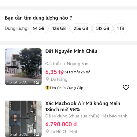
Bạn cần tìm
dung lượng
nào ?
Dung lượng:
64 GB
128 GB
256 GB
512 GB
1 TB
2 
Đất Nguyễn Minh Châu
Đất thổ cư
Ngang 5 m
6,35 tỷ
51 tr/m²
125 m²
Đà Nẵng
1 phút trước
3
T
Tên Chưa Cung Cấp
Xác Macbook Air M3 không Main
13inch mới 98%
Đã sử dụng (chưa sửa chữa)
Hết bảo hành
6.790.000 đ
Tp Hồ Chí Minh
1 phút trước
3