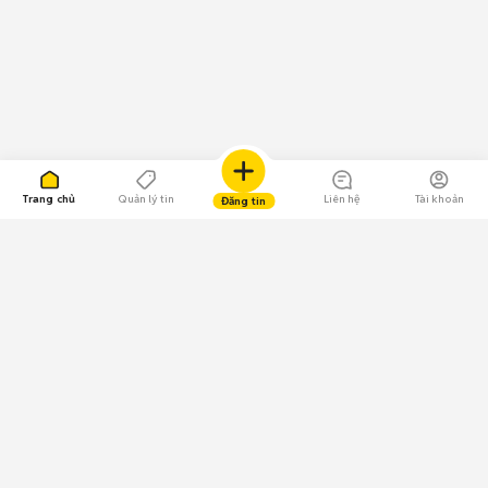
Trang chủ
Quản lý tin
Liên hệ
Tài khoản
Đăng tin
109.000 Bình chọn
Tải ứng dụng Chợ Tốt