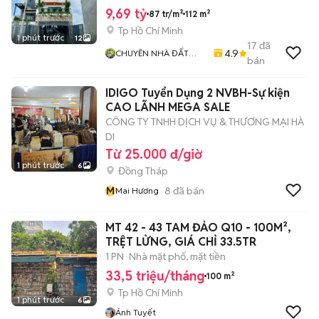
9,69 tỷ
87 tr/m²
112 m²
Tp Hồ Chí Minh
1 phút trước
12
17
đã
4.9
CHUYÊN NHÀ ĐẤT
bán
QUẬN 12
IDIGO Tuyển Dụng 2 NVBH-Sự kiện
CAO LÃNH MEGA SALE
CÔNG TY TNHH DỊCH VỤ & THƯƠNG MẠI HÀ
DI
Từ 25.000 đ/giờ
1 phút trước
6
Đồng Tháp
M
8
đã bán
Mai Hương
MT 42 - 43 TAM ĐẢO Q10 - 100M²,
TRỆT LỬNG, GIÁ CHỈ 33.5TR
1 PN
Nhà mặt phố, mặt tiền
33,5 triệu/tháng
100 m²
Tp Hồ Chí Minh
1 phút trước
6
Ánh Tuyết