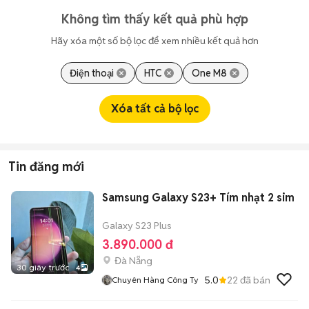
Không tìm thấy kết quả phù hợp
Hãy xóa một số bộ lọc để xem nhiều kết quả hơn
Điện thoại
HTC
One M8
Xóa tất cả bộ lọc
Tin đăng mới
Samsung Galaxy S23+ Tím nhạt 2 sim
Galaxy S23 Plus
3.890.000 đ
Đà Nẵng
30 giây trước
4
5.0
22
đã bán
Chuyên Hàng Công Ty