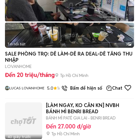
Tin nổi bật
3
SALE PHÒNG TRỌ: DỄ LÀM-DỄ RA DEAL-DỄ TĂNG THU
NHẬP
LOVANHOME
Đến 20 triệu/tháng
Tp Hồ Chí Minh
5.0
16
đã bán
Bấm để hiện số
Chat
LUCAS LOVANHOME
[LÀM NGAY, KO CẦN KN] NVBH
BÁNH MÌ BENRI BREAD
BÁNH MÌ PATÊ GIA LAI - BENRI BREAD
Đến 27.000 đ/giờ
Tp Hồ Chí Minh
40 giây trước