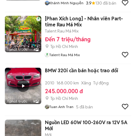
3.9
130
đã bán
Khánh Minh Nguyễn
[Phan Xích Long] - Nhân viên Part-
time Rau Má Mix
Talent Rau Má Mix
Đến 7 triệu/tháng
Tp Hồ Chí Minh
1 phút trước
4
Talent Rau Má Mix
BMW 320i cần bán hoặc trao đổi
2010
168.000 km
Xăng
Tự động
245.000.000 đ
Tp Hồ Chí Minh
1 phút trước
9
5
đã bán
Tuan Anh Tran
Nguồn LED 60W 100-260V ra 12V 5A
Mới
Mới