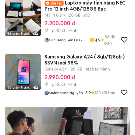
Laptop máy tính bảng NEC
Pro 12 inch 4GB/128GB Bạc
M3
4 GB
< 128 GB
SSD
2.200.000 đ
Tp Hồ Chí Minh
33 giây trước
6
58
đã
4.9
Cửa Hàng Bán Lẻ Giá
bán
Sỉ Ship Tận Nhà
Samsung Galaxy A24 ( 8gb/128gb )
SSVN mới 98%
Galaxy A24
128 GB
Hết bảo hành
2.990.000 đ
Tp Hồ Chí Minh
35 giây trước
4
3.9
130
đã bán
Khánh Minh Nguyễn