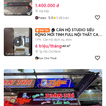
1.400.000 đ
Hà Nội
1 phút trước
1
5.0
3
đã bán
Puppy
🏠 CĂN HỘ STUDIO SIÊU
RỘNG MỚI TINH FULL NỘI THẤT CAO
CẤP TÂN PHÚ
1 PN
Căn hộ dịch vụ, mini
6 triệu/tháng
40 m²
Tp Hồ Chí Minh
1 phút trước
9
Kun Cho Thuê