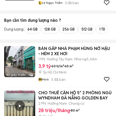
L
3
đã bán
Lê Ngọc Thắm
Bạn cần tìm
dung lượng
nào ?
Dung lượng:
64 GB
128 GB
256 GB
512 GB
1 TB
2 
BÁN GẤP NHÀ PHẠM HÙNG NỞ HẬU
- HẺM 2 XE HƠI
1 PN
Hướng Tây Nam
Nhà ngõ, hẻm
3,9 tỷ
60 tr/m²
65 m²
Tp Hồ Chí Minh
42 giây trước
3
M
5
đã bán
Minh
CHO THUÊ CĂN HỘ 5* 2 PHÒNG NGỦ
WYNDHAM ĐÀ NẴNG GOLDEN BAY
2 PN
Hướng Nam
Chung cư
28 triệu/tháng
80 m²