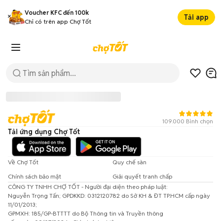
Voucher KFC đến 100k
Tải app
Chỉ có trên app Chợ Tốt
109.000 Bình chọn
Tải ứng dụng Chợ Tốt
Về Chợ Tốt
Quy chế sàn
Chính sách bảo mật
Giải quyết tranh chấp
CÔNG TY TNHH CHỢ TỐT - Người đại diện theo pháp luật:
Đã có lỗi xảy ra!
Nguyễn Trọng Tấn; GPDKKD: 0312120782 do Sở KH & ĐT TP.HCM cấp ngày
11/01/2013;
Vui lòng thử lại sau.
GPMXH: 185/GP-BTTTT do Bộ Thông tin và Truyền thông