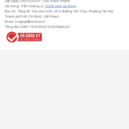
cấp ngày 09/07/2024 - Chịu trách nhiệm
nội dung: Trần Hoàng Ly.
Chính sách sử dụng
Địa chỉ: Tầng 18, Toà nhà UOA, Số 6 đường Tân Trào, Phường Tân Mỹ,
Thành phố Hồ Chí Minh, Việt Nam;
Email: trogiup@chotot.vn -
Bất động
Xe cộ
Thú cưng
Đồ gia
Giải trí, Thể
Tổng đài CSKH: 19003003 (1.000đ/phút)
sản
dụng, nội
thao, Sở
thất, cây
thích
cảnh
Việc làm
Đồ điện tử
Tủ lạnh, máy
Đồ dùng văn
Thời trang,
lạnh, máy
phòng,
Đồ dùng cá
giặt
công nông
nhân
nghiệp
Về trang chủ