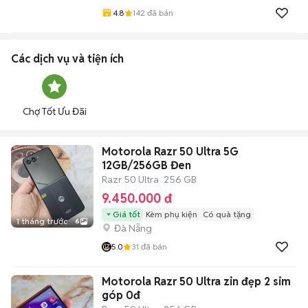
4.8
142
đã bán
Các dịch vụ và tiện ích
Chợ Tốt Ưu Đãi
Motorola Razr 50 Ultra 5G
12GB/256GB Đen
Razr 50 Ultra
256 GB
9.450.000 đ
Giá tốt
Kèm phụ kiện
Có quà tặng
1 tháng trước
6
Đà Nẵng
5.0
31
đã bán
Motorola Razr 50 Ultra zin đẹp 2 sim
góp 0đ