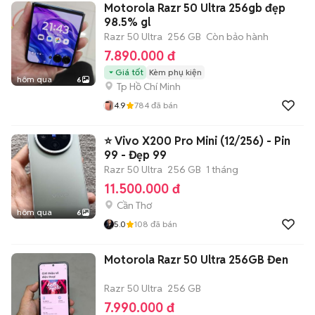
Motorola Razr 50 Ultra 256gb đẹp
98.5% gl
Razr 50 Ultra
256 GB
Còn bảo hành
7.890.000 đ
Giá tốt
Kèm phụ kiện
hôm qua
6
Tp Hồ Chí Minh
4.9
784
đã bán
⭐ Vivo X200 Pro Mini (12/256) - Pin
99 - Đẹp 99
Razr 50 Ultra
256 GB
1 tháng
11.500.000 đ
Cần Thơ
hôm qua
6
5.0
108
đã bán
Motorola Razr 50 Ultra 256GB Đen
Razr 50 Ultra
256 GB
7.990.000 đ