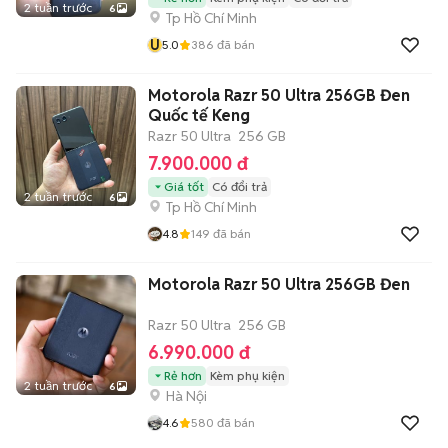
2 tuần trước
6
Tp Hồ Chí Minh
U
5.0
386
đã bán
Motorola Razr 50 Ultra 256GB Đen
Quốc tế Keng
Razr 50 Ultra
256 GB
7.900.000 đ
Giá tốt
Có đổi trả
2 tuần trước
6
Tp Hồ Chí Minh
4.8
149
đã bán
Motorola Razr 50 Ultra 256GB Đen
Razr 50 Ultra
256 GB
6.990.000 đ
Rẻ hơn
Kèm phụ kiện
2 tuần trước
6
Hà Nội
4.6
580
đã bán