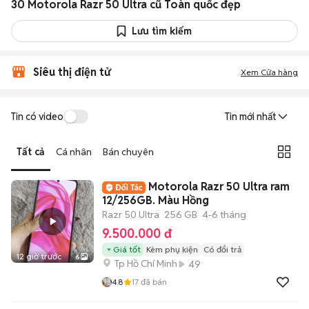
30 Motorola Razr 50 Ultra cũ Toàn quốc đẹp
Lưu tìm kiếm
Siêu thị điện tử
Xem Cửa hàng
Tin có video
Tin mới nhất
Tất cả
Cá nhân
Bán chuyên
Motorola Razr 50 Ultra ram
12/256GB. Màu Hồng
Razr 50 Ultra
256 GB
4-6 tháng
9.500.000 đ
Giá tốt
Kèm phụ kiện
Có đổi trả
12 giờ trước
6
Tp Hồ Chí Minh
49
4.8
17
đã bán