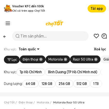
Voucher KFC đến 100k
Tải app
Chỉ có trên app Chợ Tốt
Khu vực:
Toàn quốc
Xoá lọc
Điện thoại
Motorola
Razr 50 Ultra
Giá
Lọc
Khu vực:
Tp Hồ Chí Minh
Bình Dương (TP Hồ Chí Minh mới)
Bà 
Dung lượng:
64 GB
128 GB
256 GB
512 GB
1 TB
2 
Chợ Tốt
Điện thoại
Motorola
Motorola Razr 50 Ultra