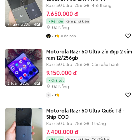
Razr 50 Ultra
256 GB
4-6 tháng
7.650.000 đ
Rẻ hơn
Kèm phụ kiện
7 ngày trước
6
Đà Nẵng
5.0
31
đã bán
Motorola Razr 50 Ultra zin đẹp 2 sim
ram 12/256gb
Razr 50 Ultra
256 GB
Còn bảo hành
9.150.000 đ
Giá tốt
2 tuần trước
6
Đà Nẵng
5.0
Motorola Razr 50 Ultra Quốc Tế -
Ship COD
Razr 50 Ultra
256 GB
1 tháng
7.400.000 đ
Rẻ hơn
Kèm phụ kiện
Có đổi trả