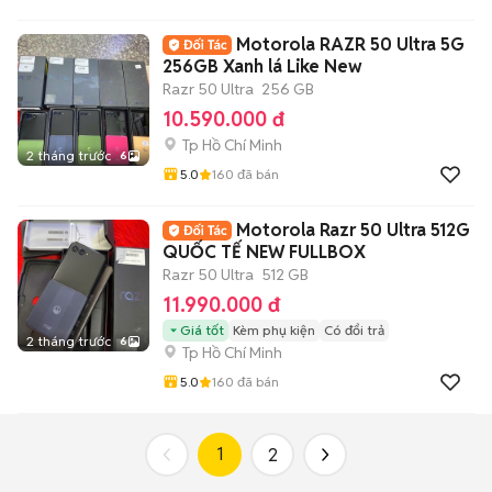
Motorola RAZR 50 Ultra 5G
256GB Xanh lá Like New
Razr 50 Ultra
256 GB
10.590.000 đ
Tp Hồ Chí Minh
2 tháng trước
6
5.0
160
đã bán
Motorola Razr 50 Ultra 512G
QUỐC TẾ NEW FULLBOX
Razr 50 Ultra
512 GB
11.990.000 đ
Giá tốt
Kèm phụ kiện
Có đổi trả
2 tháng trước
6
Tp Hồ Chí Minh
5.0
160
đã bán
1
2