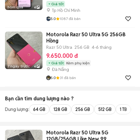
Giá tốt
hôm qua
6
Tp Hồ Chí Minh
5.0
1087
đã bán
Motorola Razr 50 Ultra 5G 256GB
Hồng
Razr 50 Ultra
256 GB
4-6 tháng
9.650.000 đ
Giá tốt
Kèm phụ kiện
7 ngày trước
6
Đà Nẵng
5.0
31
đã bán
Bạn cần tìm
dung lượng
nào ?
Dung lượng:
64 GB
128 GB
256 GB
512 GB
1 TB
2 
Motorola Razr 50 Ultra 5G
12GB/256GB Like New 99