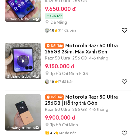
Razr 50 Ultra
256 GB
9.650.000 đ
Giá tốt
1 tháng trước
6
Đà Nẵng
4.8
314
đã bán
Motorola Razr 50 Ultra
256GB 2Sim. Màu Xanh Đen
Razr 50 Ultra
256 GB
4-6 tháng
9.150.000 đ
Tp Hồ Chí Minh
38
2 tháng trước
6
4.8
17
đã bán
Motorola Razr 50 Ultra
256GB | Hỗ trợ trả Góp
Razr 50 Ultra
256 GB
4-6 tháng
9.900.000 đ
Tp Hồ Chí Minh
2 tháng trước
6
4.8
142
đã bán