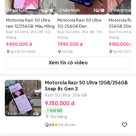
12 giờ trước
6
1
3 tuần trước
5
1
2 tháng trước
Motorola Razr 50 Ultra
Motorola Razr 50 Ultra
Motorola Razr
ram 12/256GB. Màu Hồng
5G 256GB Đen
256GB 2Sim. 
Razr 50 Ultra 256 GB 4-6
Razr 50 Ultra 256 GB 7-12
Đen
Razr 50 Ultra 
tháng
tháng
tháng
9.500.000 đ
7.990.000 đ
9.150.000 đ
Tp Hồ Chí Minh
Hà Nội
Tp Hồ Chí Mi
Xem tin có video
Motorola Razr 50 Ultra 12GB/256GB
Snap 8s Gen 3
Razr 50 Ultra
256 GB
9.150.000 đ
Giá tốt
4 tuần trước
6
Đà Nẵng
4.8
314
đã bán