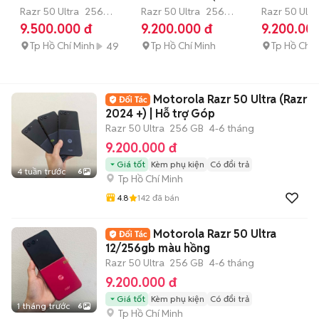
12/256GB. Màu Hồng
Razr 50 Ultra
256
2024 +) | Hỗ trợ Góp
Razr 50 Ultra
256
12/256gb 
Razr 50 Ultr
GB
4-6 tháng
GB
4-6 tháng
GB
4-6 thá
9.500.000 đ
9.200.000 đ
9.200.00
Tp Hồ Chí Minh
Tp Hồ Chí Minh
Tp Hồ Chí 
49
Motorola Razr 50 Ultra (Razr
2024 +) | Hỗ trợ Góp
Razr 50 Ultra
256 GB
4-6 tháng
9.200.000 đ
Giá tốt
Kèm phụ kiện
Có đổi trả
4 tuần trước
6
Tp Hồ Chí Minh
4.8
142
đã bán
Motorola Razr 50 Ultra
12/256gb màu hồng
Razr 50 Ultra
256 GB
4-6 tháng
9.200.000 đ
Giá tốt
Kèm phụ kiện
Có đổi trả
1 tháng trước
6
Tp Hồ Chí Minh