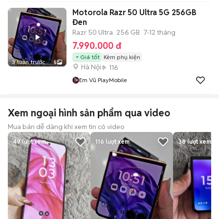
Motorola Razr 50 Ultra 5G 256GB
Đen
Razr 50 Ultra
256 GB
7-12 tháng
7.990.000 đ
Giá tốt
Kèm phụ kiện
3 tuần trước
5
Hà Nội
116
Em Vũ PlayMobile
Xem ngoại hình sản phẩm qua video
Mua bán dễ dàng khi xem tin có video
49
lượt xem
116
lượt xem
38
lượt xem