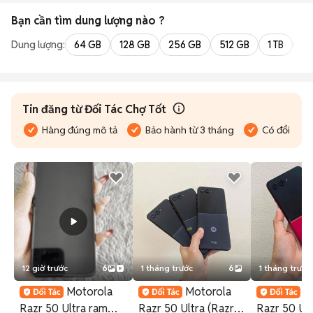
Bạn cần tìm
dung lượng
nào ?
Dung lượng:
64 GB
128 GB
256 GB
512 GB
1 TB
2 
Tin đăng từ Đối Tác Chợ Tốt
Hàng đúng mô tả
Bảo hành từ 3 tháng
Có đổi trả
12 giờ trước
6
1 tháng trước
6
1 tháng trước
Motorola
Motorola
M
Razr 50 Ultra ram
Razr 50 Ultra (Razr
Razr 50 Ult