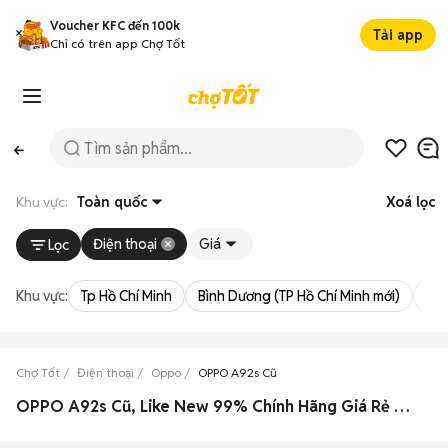
Voucher KFC đến 100k
Tải app
Chỉ có trên app Chợ Tốt
Khu vực:
Toàn quốc
Xoá lọc
Điện thoại
Giá
Lọc
Khu vực:
Tp Hồ Chí Minh
Bình Dương (TP Hồ Chí Minh mới)
Bà 
Chợ Tốt
Điện thoại
Oppo
OPPO A92s Cũ
OPPO A92s Cũ, Like New 99% Chính Hãng Giá Rẻ T08/2026