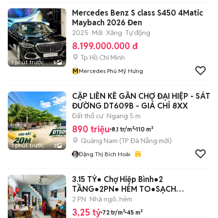
Mercedes Benz S class S450 4Matic
Maybach 2026 Đen
2025
Mới
Xăng
Tự động
8.199.000.000 đ
Tp Hồ Chí Minh
1 phút trước
5
M
Mercedes Phú Mỹ Hưng
CẶP LIỀN KỀ GẦN CHỢ ĐẠI HIỆP - SÁT
ĐƯỜNG DT609B - GIÁ CHỈ 8XX
Đất thổ cư
Ngang 5 m
890 triệu
8,1 tr/m²
110 m²
Quảng Nam
(
TP Đà Nẵng
mới)
1 phút trước
3
Đặng Thị Bích Hoài
3.15 TỶ● Chợ Hiệp Bình●2
TẦNG●2PN● HẺM TO●SẠCH
THOÁNG
2 PN
Nhà ngõ, hẻm
3,25 tỷ
72 tr/m²
45 m²