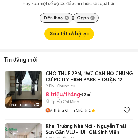
Hãy xóa một số bộ lọc để xem nhiều kết quả hơn
Điện thoại
Oppo
Xóa tất cả bộ lọc
Tin đăng mới
CHO THUÊ 2PN, 1WC CĂN HỘ CHUNG
CƯ PICITY HIGH PARK – QUẬN 12
2 PN
Chung cư
8 triệu/tháng
60 m²
Tp Hồ Chí Minh
1 phút trước
7
5.0
A Thắng Chính Chủ
Khai Trương Nhà Mới - Nguyễn Thái
Sơn Gần VLU - IUH Giá Sinh Viên