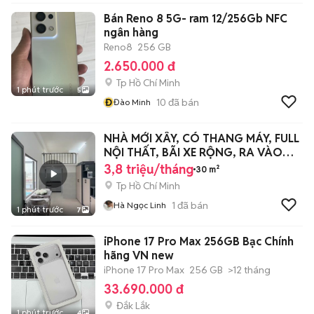
Bán Reno 8 5G- ram 12/256Gb NFC
ngân hàng
Reno8
256 GB
2.650.000 đ
Tp Hồ Chí Minh
1 phút trước
5
Đ
10
đã bán
Đào Minh
NHÀ MỚI XÂY, CÓ THANG MÁY, FULL
NỘI THẤT, BÃI XE RỘNG, RA VÀO
24/24
3,8 triệu/tháng
30 m²
Tp Hồ Chí Minh
1
đã bán
Hà Ngọc Linh
1 phút trước
7
iPhone 17 Pro Max 256GB Bạc Chính
hãng VN new
iPhone 17 Pro Max
256 GB
>12 tháng
33.690.000 đ
Đắk Lắk
1 phút trước
4