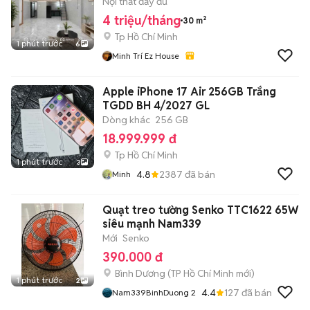
Nội thất đầy đủ
4 triệu/tháng
30 m²
Tp Hồ Chí Minh
1 phút trước
6
Minh Trí Ez House
Apple iPhone 17 Air 256GB Trắng
TGDD BH 4/2027 GL
Dòng khác
256 GB
18.999.999 đ
Tp Hồ Chí Minh
1 phút trước
3
4.8
2387
đã bán
Minh
Quạt treo tường Senko TTC1622 65W
siêu mạnh Nam339
Mới
Senko
390.000 đ
Bình Dương
(
TP Hồ Chí Minh
mới)
1 phút trước
2
4.4
127
đã bán
Nam339BinhDuong 2