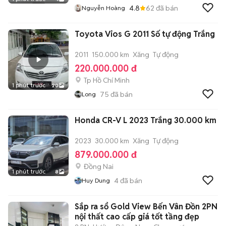
4.8
62
đã bán
Nguyễn Hoàng
Toyota Vios G 2011 Số tự động Trắng
2011
150.000 km
Xăng
Tự động
220.000.000 đ
Tp Hồ Chí Minh
1 phút trước
20
75
đã bán
Long
Honda CR-V L 2023 Trắng 30.000 km
2023
30.000 km
Xăng
Tự động
879.000.000 đ
Đồng Nai
1 phút trước
8
4
đã bán
Huy Dung
Sắp ra sổ Gold View Bến Vân Đồn 2PN
nội thất cao cấp giá tốt tầng đẹp