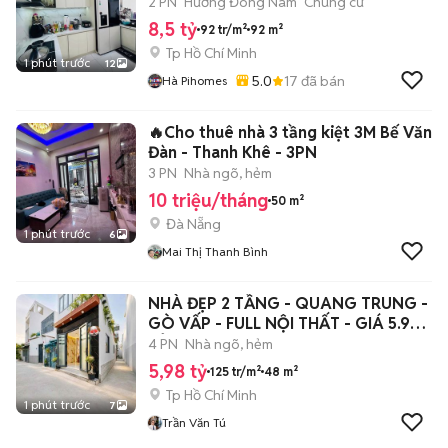
2 PN
Hướng Đông Nam
Chung cư
8,5 tỷ
92 tr/m²
92 m²
Tp Hồ Chí Minh
1 phút trước
12
5.0
17
đã bán
Hà Pihomes
🔥Cho thuê nhà 3 tầng kiệt 3M Bế Văn
Đàn - Thanh Khê - 3PN
3 PN
Nhà ngõ, hẻm
10 triệu/tháng
50 m²
Đà Nẵng
1 phút trước
6
Mai Thị Thanh Bình
NHÀ ĐẸP 2 TẦNG - QUANG TRUNG -
GÒ VẤP - FULL NỘI THẤT - GIÁ 5.98
TỶ
4 PN
Nhà ngõ, hẻm
5,98 tỷ
125 tr/m²
48 m²
Tp Hồ Chí Minh
1 phút trước
7
Trần Văn Tú