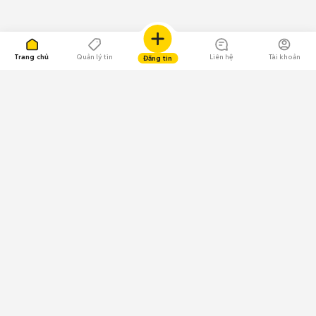
Trang chủ
Quản lý tin
Liên hệ
Tài khoản
Đăng tin
109.000 Bình chọn
Tải ứng dụng Chợ Tốt
Về Chợ Tốt
Quy chế sàn
Chính sách bảo mật
Giải quyết tranh chấp
CÔNG TY TNHH CHỢ TỐT - Người đại diện theo pháp luật:
Nguyễn Trọng Tấn; GPDKKD: 0312120782 do Sở KH & ĐT TP.HCM cấp ngày
11/01/2013;
GPMXH: 185/GP-BTTTT do Bộ Thông tin và Truyền thông
cấp ngày 09/07/2024 - Chịu trách nhiệm