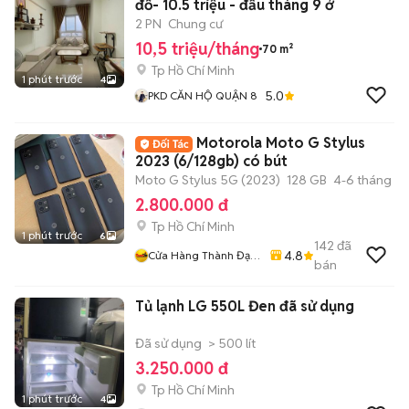
đồ- 10.5 triệu - đầu tháng 9 ở
2 PN
Chung cư
10,5 triệu/tháng
70 m²
Tp Hồ Chí Minh
1 phút trước
4
5.0
PKD CĂN HỘ QUẬN 8
Motorola Moto G Stylus
2023 (6/128gb) có bút
Moto G Stylus 5G (2023)
128 GB
4-6 tháng
2.800.000 đ
Tp Hồ Chí Minh
1 phút trước
6
142
đã
4.8
Cửa Hàng Thành Đạt
bán
Mobile Quận 11
Tủ lạnh LG 550L Đen đã sử dụng
Đã sử dụng
> 500 lít
3.250.000 đ
Tp Hồ Chí Minh
1 phút trước
4