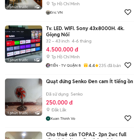
Tp Hồ Chí Minh
1 phút trước
3
Eric VN
Tv. LED. WIFI. Sony 43x8000H. 4k.
Giọng Nói
32 – 43 inch
4-6 tháng
4.500.000 đ
Tp Hồ Chí Minh
1 phút trước
5
4.4
235
đã bán
TIẾN - TV QUẬN 8
Quạt đứng Senko Đen cam Ít tiếng ồn
Đã sử dụng
Senko
250.000 đ
Đắk Lắk
1 phút trước
1
Xuan Thinh Vo
Cho thuê căn TOPAZ- 2pn 2wc full