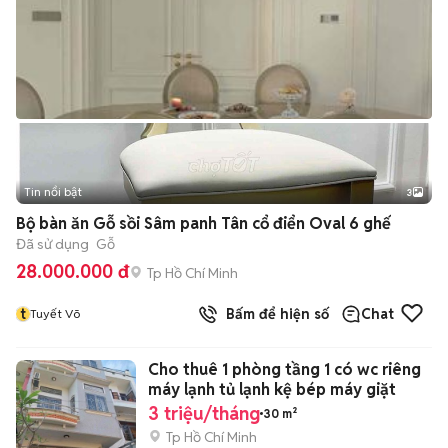
Tin nổi bật
3
Bộ bàn ăn Gỗ sồi Sâm panh Tân cổ điển Oval 6 ghế
Đã sử dụng
Gỗ
28.000.000 đ
Tp Hồ Chí Minh
t
Bấm để hiện số
Chat
Tuyết Võ
Cho thuê 1 phòng tầng 1 có wc riêng
máy lạnh tủ lạnh kệ bép máy giặt
3 triệu/tháng
30 m²
Tp Hồ Chí Minh