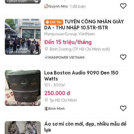
1 phút trước
1
1
đã bán
Quỳnh Như
TUYỂN CÔNG NHÂN GIÀY
DA - THU NHẬP 10.5TR-15TR
ManpowerGroup VietNam
Đến 15 triệu/tháng
Bình Dương
(
TP Hồ Chí Minh
mới)
1 phút trước
2
MANPOWER VIETNAM
Loa Boston Audio 9090 Đen 150
Watts
101 - 300W
250.000 đ
Tp Hồ Chí Minh
1 phút trước
5
Bình Minh
Áo sơ mi còn mới, đẹp, nhiều mẫu để
lựa