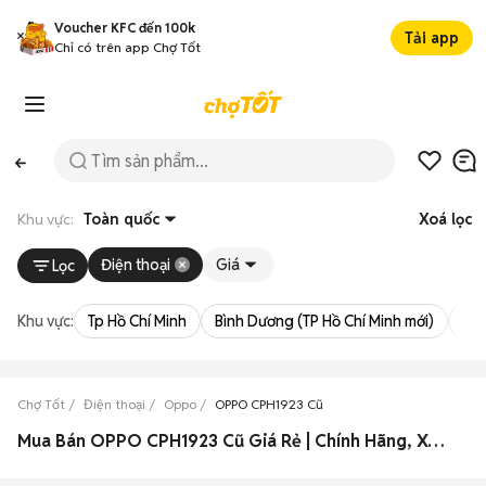
Voucher KFC đến 100k
Tải app
Chỉ có trên app Chợ Tốt
Khu vực:
Toàn quốc
Xoá lọc
Điện thoại
Giá
Lọc
Khu vực:
Tp Hồ Chí Minh
Bình Dương (TP Hồ Chí Minh mới)
Bà 
Chợ Tốt
Điện thoại
Oppo
OPPO CPH1923 Cũ
Mua Bán OPPO CPH1923 Cũ Giá Rẻ | Chính Hãng, Xách Tay 2026