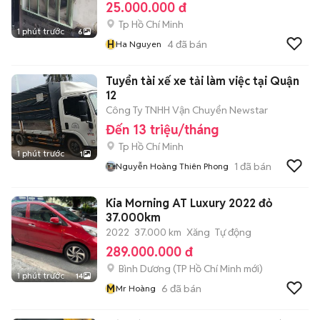
25.000.000 đ
Tp Hồ Chí Minh
1 phút trước
6
H
4
đã bán
Ha Nguyen
Tuyển tài xế xe tải làm việc tại Quận
12
Công Ty TNHH Vận Chuyển Newstar
Đến 13 triệu/tháng
Tp Hồ Chí Minh
1 phút trước
1
1
đã bán
Nguyễn Hoàng Thiên Phong
Kia Morning AT Luxury 2022 đỏ
37.000km
2022
37.000 km
Xăng
Tự động
289.000.000 đ
Bình Dương
(
TP Hồ Chí Minh
mới)
1 phút trước
14
M
6
đã bán
Mr Hoàng