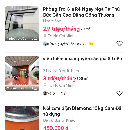
Phòng Trọ Giá Rẻ Ngay Ngã Tư Thủ
Đức Gần Cao Đăng Công Thương
Nhà trống
2,9 triệu/tháng
20 m²
Tp Hồ Chí Minh
1 phút trước
5
BĐS Nguyễn Tấn Lợi693
siêu hiếm nhà nguyên căn giá 8 triệu
2 PN
Nhà ngõ, hẻm
8 triệu/tháng
200 m²
Tp Hồ Chí Minh
2 phút trước
6
Vũ Đình Tiến
Nồi cơm điện Diamond 10kg Cam Đã
sử dụng
Đã sử dụng
Khác
450.000 đ