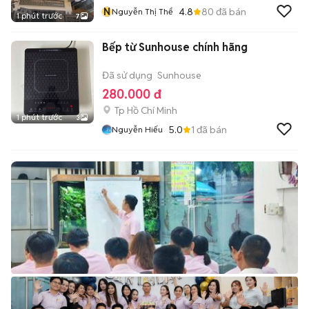
N
4.8
80
đã bán
Nguyễn Thị Thể
1 phút trước
7
Bếp từ Sunhouse chính hãng
Đã sử dụng
Sunhouse
280.000 đ
Tp Hồ Chí Minh
1 phút trước
3
5.0
1
đã bán
Nguyễn Hiếu