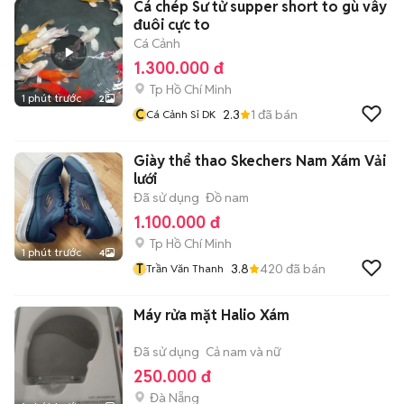
Cá chép Sư tử supper short to gù vây
đuôi cực to
Cá Cảnh
1.300.000 đ
Tp Hồ Chí Minh
1 phút trước
2
C
2.3
1
đã bán
Cá Cảnh Sỉ DK
Giày thể thao Skechers Nam Xám Vải
lưới
Đã sử dụng
Đồ nam
1.100.000 đ
Tp Hồ Chí Minh
1 phút trước
4
T
3.8
420
đã bán
Trần Văn Thanh
Máy rửa mặt Halio Xám
Đã sử dụng
Cả nam và nữ
250.000 đ
Đà Nẵng