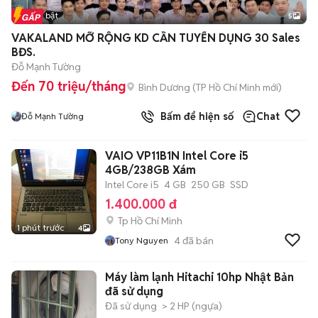
Tin nổi bật
5
VAKALAND MỠ RỘNG KD CẦN TUYỂN DỤNG 30 Sales
BĐS.
Đỗ Mạnh Tường
Đến 70 triệu/tháng
Bình Dương
(
TP Hồ Chí Minh
mới)
Bấm để hiện số
Chat
Đỗ Mạnh Tường
VAIO VP11B1N Intel Core i5
4GB/238GB Xám
Intel Core i5
4 GB
250 GB
SSD
1.400.000 đ
Tp Hồ Chí Minh
1 phút trước
4
4
đã bán
Tony Nguyen
Máy làm lạnh Hitachi 10hp Nhật Bản
đã sử dụng
Đã sử dụng
> 2 HP (ngựa)