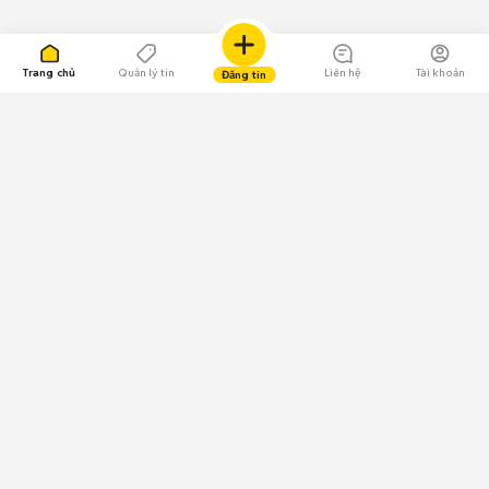
Trang chủ
Quản lý tin
Liên hệ
Tài khoản
Đăng tin
109.000 Bình chọn
Tải ứng dụng Chợ Tốt
Về Chợ Tốt
Quy chế sàn
Chính sách bảo mật
Giải quyết tranh chấp
CÔNG TY TNHH CHỢ TỐT - Người đại diện theo pháp luật:
Nguyễn Trọng Tấn; GPDKKD: 0312120782 do Sở KH & ĐT TP.HCM cấp ngày
11/01/2013;
GPMXH: 185/GP-BTTTT do Bộ Thông tin và Truyền thông
cấp ngày 09/07/2024 - Chịu trách nhiệm