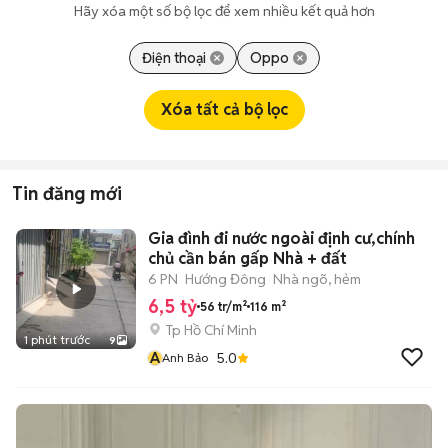
Hãy xóa một số bộ lọc để xem nhiều kết quả hơn
Điện thoại
Oppo
Xóa tất cả bộ lọc
Tin đăng mới
Gia đình đi nước ngoài định cư,chính
chủ cần bán gấp Nhà + đất
6 PN
Hướng Đông
Nhà ngõ, hẻm
6,5 tỷ
56 tr/m²
116 m²
Tp Hồ Chí Minh
1 phút trước
9
A
5.0
Anh Bảo