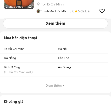
Tp Hồ Chí Minh
2 phút trước
1
5.0
6
đã bán
Thanh Mai Hóc Môn
Xem thêm
Mua bán điện thoại
Tp Hồ Chí Minh
Hà Nội
Đà Nẵng
Cần Thơ
Bình Dương
An Giang
(
TP Hồ Chí Minh
mới)
Xem thêm
Khoảng giá