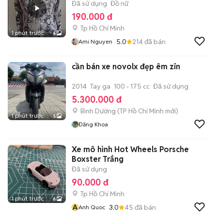
Đã sử dụng
Đồ nữ
190.000 đ
Tp Hồ Chí Minh
1 phút trước
6
5.0
214
đã bán
Ami Nguyen
cần bán xe novolx đẹp êm zin
2014
Tay ga
100 - 175 cc
Đã sử dụng
5.300.000 đ
Bình Dương
(
TP Hồ Chí Minh
mới)
1 phút trước
5
Đăng Khoa
Xe mô hình Hot Wheels Porsche
Boxster Trắng
Đã sử dụng
90.000 đ
Tp Hồ Chí Minh
1 phút trước
6
A
3.0
45
đã bán
Anh Quoc