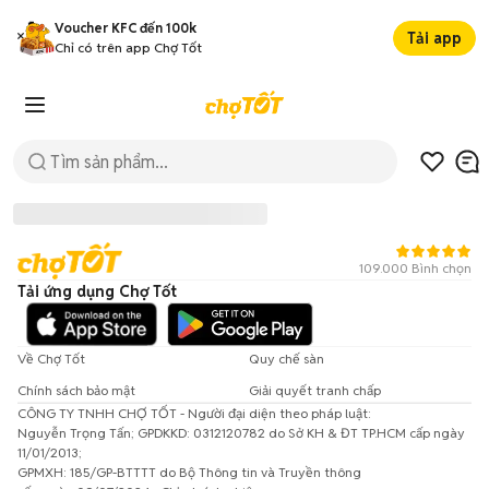
Voucher KFC đến 100k
Tải app
Chỉ có trên app Chợ Tốt
109.000 Bình chọn
Tải ứng dụng Chợ Tốt
Về Chợ Tốt
Quy chế sàn
Chính sách bảo mật
Giải quyết tranh chấp
CÔNG TY TNHH CHỢ TỐT - Người đại diện theo pháp luật:
Đã có lỗi xảy ra!
Nguyễn Trọng Tấn; GPDKKD: 0312120782 do Sở KH & ĐT TP.HCM cấp ngày
11/01/2013;
Vui lòng thử lại sau.
GPMXH: 185/GP-BTTTT do Bộ Thông tin và Truyền thông