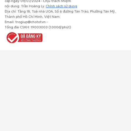
cấp ngày 09/07/2024 - Chịu trách nhiệm
nội dung: Trần Hoàng Ly.
Chính sách sử dụng
Địa chỉ: Tầng 18, Toà nhà UOA, Số 6 đường Tân Trào, Phường Tân Mỹ,
Thành phố Hồ Chí Minh, Việt Nam;
Email: trogiup@chotot.vn -
Bất động
Xe cộ
Thú cưng
Đồ gia
Giải trí, Thể
Tổng đài CSKH: 19003003 (1.000đ/phút)
sản
dụng, nội
thao, Sở
thất, cây
thích
cảnh
Việc làm
Đồ điện tử
Tủ lạnh, máy
Đồ dùng văn
Thời trang,
lạnh, máy
phòng,
Đồ dùng cá
giặt
công nông
nhân
nghiệp
Về trang chủ