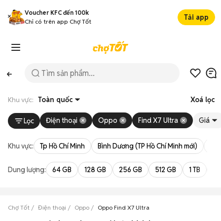
Voucher KFC đến 100k
Tải app
Chỉ có trên app Chợ Tốt
Khu vực:
Toàn quốc
Xoá lọc
Điện thoại
Oppo
Find X7 Ultra
Giá
Lọc
Khu vực:
Tp Hồ Chí Minh
Bình Dương (TP Hồ Chí Minh mới)
Bà 
Dung lượng:
64 GB
128 GB
256 GB
512 GB
1 TB
2 
Chợ Tốt
Điện thoại
Oppo
Oppo Find X7 Ultra