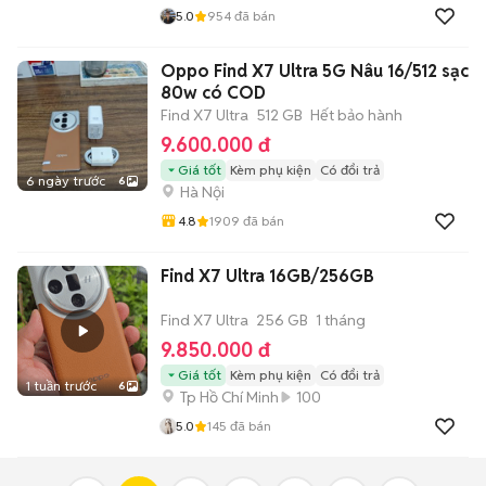
5.0
954
đã bán
Oppo Find X7 Ultra 5G Nâu 16/512 sạc
80w có COD
Find X7 Ultra
512 GB
Hết bảo hành
9.600.000 đ
Giá tốt
Kèm phụ kiện
Có đổi trả
6 ngày trước
6
Hà Nội
4.8
1909
đã bán
Find X7 Ultra 16GB/256GB
Find X7 Ultra
256 GB
1 tháng
9.850.000 đ
Giá tốt
Kèm phụ kiện
Có đổi trả
1 tuần trước
6
Tp Hồ Chí Minh
100
5.0
145
đã bán