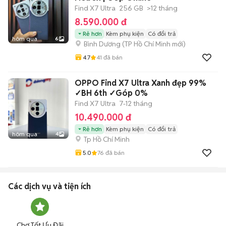
Find X7 Ultra
256 GB
>12 tháng
8.590.000 đ
Rẻ hơn
Kèm phụ kiện
Có đổi trả
hôm qua
6
Bình Dương
(
TP Hồ Chí Minh
mới)
4.7
41
đã bán
OPPO Find X7 Ultra Xanh đẹp 99%
✓BH 6th ✓Góp 0%
Find X7 Ultra
7-12 tháng
10.490.000 đ
Rẻ hơn
Kèm phụ kiện
Có đổi trả
hôm qua
4
Tp Hồ Chí Minh
5.0
76
đã bán
Các dịch vụ và tiện ích
Chợ Tốt Ưu Đãi