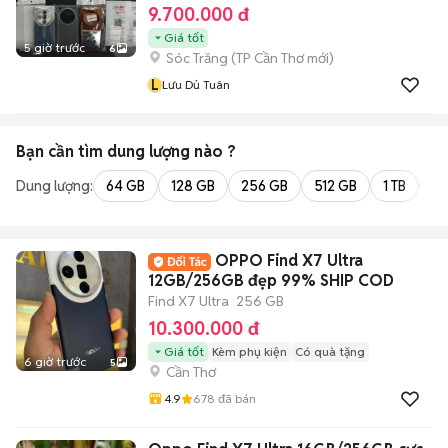
9.700.000 đ
Giá tốt
5 giờ trước
6
Sóc Trăng
(
TP Cần Thơ
mới)
L
Lưu Dủ Tuân
Bạn cần tìm
dung lượng
nào ?
Dung lượng:
64 GB
128 GB
256 GB
512 GB
1 TB
2 
OPPO Find X7 Ultra
12GB/256GB đẹp 99% SHIP COD
Find X7 Ultra
256 GB
10.300.000 đ
Giá tốt
Kèm phụ kiện
Có quà tặng
6 giờ trước
5
Cần Thơ
4.9
678
đã bán