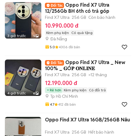
Oppo Find X7 Ultra
12/256Gb BH 6th có trả góp
Find X7 Ultra
256 GB
Còn bảo hành
10.990.000 đ
Kèm phụ kiện
Có quà tặng
3 giờ trước
5
Đà Nẵng
5.0
4306
đã bán
Oppo Find X7 Ultra _ New
100% _ 𝐆Ó𝐏 𝐎𝐍𝐋𝐈𝐍𝐄
Find X7 Ultra
256 GB
>12 tháng
12.190.000 đ
Rẻ hơn
Kèm phụ kiện
Có đổi trả
4 giờ trước
6
Tp Hồ Chí Minh
4.7
412
đã bán
Oppo Find X7 Ultra 16GB/256GB Nâu
Find X7 Ultra
256 GB
Hết bảo hành