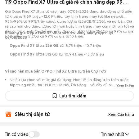
119 Oppo Find X7 Ultra cũ giá rẻ chính hãng đẹp 99% đang bán 08/2026
Giá Oppo Find X7 Ultra cũ vào ngày 07/08/2026 đang dao động phổ biến
từ khoảng 9,89 triệu - 12,09 triệu, tuỳ tình trạng máy (cũ like new/cũ
95%-98%/cũ 99%/trầy xước), dung lượng (256GB/512GB), và nơi bán. Giá
sẽ cao hơn cho dung lượng lớn hơn hoặc tình trạng máy còn mới, pin tốt và
đầy đủ bảo hành. Cụ thể các mẫu Oppo Find X7 Ultra 256GB cũ 99% có giá
Khoảng giá Oppo Find X7 Ultra cũ theo dung lượng cập nhật
từ 9 triệu, và 512GB cũ 99% có giá từ 10 triệu.
07/08/2026
Oppo Find X7 Ultra 256 GB cũ
: 8,75 triệu - 10,7 triệu
Oppo Find X7 Ultra 512 GB cũ
: 10,94 triệu - 13,37 triệu
Vì sao nên mua bán OPPO Find X7 Ultra cũ trên Chợ Tốt?
Nhiều lựa chọn với mức giá đa dạng: Hơn 119 tin đăng trên toàn quốc,
tập trung nhiều tại TP.HCM, Hà Nội, Đà Nẵng… với đầy đủ phiên bản
...Xem thêm
256GB, 512GB và các màu Xanh đại dương, Nâu đỏ, Đen. Giá tham khảo
khoảng 9,89 triệu - 12,09 triệu từ cá nhân và cửa hàng uy tín; người
Lưu tìm kiếm
mua OPPO Find X7 Ultra cũ có thể trao đổi trực tiếp để chốt mức giá
phù hợp ngân sách.
Siêu thị điện tử
Vẫn là flagship đáng mua năm 2026: OPPO Find X7 Ultra cũ nổi bật với
Xem Cửa hàng
màn hình 6.82 inch LTPO AMOLED QHD+ hiển thị xuất sắc, hiệu năng dẫn
đầu từ chip Snapdragon 8 Gen 3, cụm 4 camera 50MP với hai ống kính
tiềm vọng (dual periscope) vô đối, cùng viên pin 5000mAh sạc nhanh
Tin có video
100W, mang lại trải nghiệm nhiếp ảnh chuyên nghiệp với mức giá vô
Tin mới nhất
cùng hợp lý.