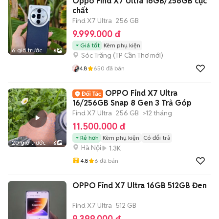
Oppo Find X7 Ultra 16GB/256GB cực
chất
Find X7 Ultra
256 GB
9.999.000 đ
Giá tốt
Kèm phụ kiện
6 giờ trước
6
Sóc Trăng
(
TP Cần Thơ
mới)
4.8
650
đã bán
OPPO Find X7 Ultra
16/256GB Snap 8 Gen 3 Trả Góp
Find X7 Ultra
256 GB
>12 tháng
11.500.000 đ
Rẻ hơn
Kèm phụ kiện
Có đổi trả
20 giờ trước
6
Hà Nội
1.3K
4.8
6
đã bán
OPPO Find X7 Ultra 16GB 512GB Đen
Find X7 Ultra
512 GB
9.399.000 đ