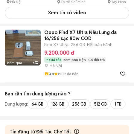
Hà Nội
Tp Hồ Chí Minh
Tây Ninh
Xem tin có video
Oppo Find X7 Ultra Nâu Lưng da
16/256 sạc 80w COD
Find X7 Ultra
256 GB
Hết bảo hành
9.200.000 đ
Giá tốt
Kèm phụ kiện
Có đổi trả
hôm qua
6
Hà Nội
4.8
1909
đã bán
Bạn cần tìm
dung lượng
nào ?
Dung lượng:
64 GB
128 GB
256 GB
512 GB
1 TB
2 
Tin đăng từ Đối Tác Chợ Tốt