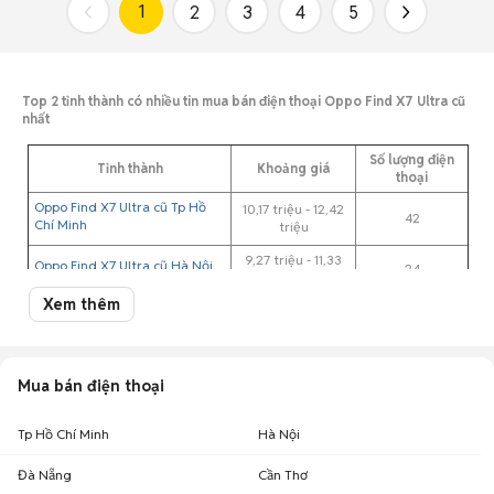
1
2
3
4
5
Top 2 tỉnh thành có nhiều tin mua bán điện thoại Oppo Find X7 Ultra cũ
nhất
Số lượng điện
Tỉnh thành
Khoảng giá
thoại
Oppo Find X7 Ultra cũ Tp Hồ
10,17 triệu - 12,42
42
Chí Minh
triệu
9,27 triệu - 11,33
Oppo Find X7 Ultra cũ Hà Nội
24
triệu
Xem thêm
Giá Oppo Find X7 Ultra cũ theo màu sắc cập nhật 07/08/2026
Oppo Find X7 Ultra màu màu khác cũ
: 10,18 triệu
Mua bán điện thoại
Oppo Find X7 Ultra màu đen cũ
: 9,65 triệu
Oppo Find X7 Ultra màu xanh dương cũ
: 11,6 triệu
Tp Hồ Chí Minh
Hà Nội
Oppo Find X7 Ultra màu trắng cũ
: 10,3 triệu
Lưu ý:
Mức giá dựa trên các tin đăng tại Chợ Tốt, chỉ mang tính chất tham
Đà Nẵng
Cần Thơ
khảo. Giá Oppo Find X7 Ultra cũ sẽ phụ thuộc vào tình trạng, phiên bản và