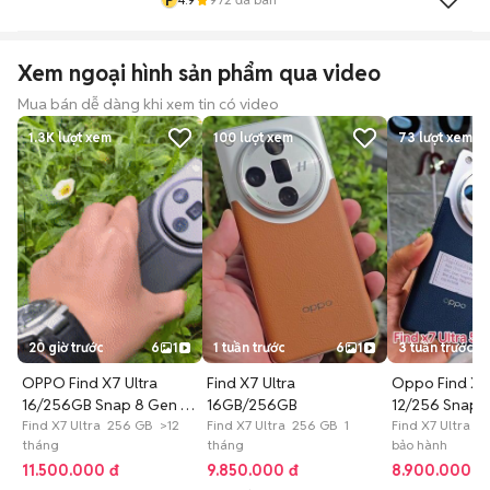
Xem ngoại hình sản phẩm qua video
Mua bán dễ dàng khi xem tin có video
1.3K
lượt xem
100
lượt xem
73
lượt xem
20 giờ trước
6
1
1 tuần trước
6
1
3 tuần trước
OPPO Find X7 Ultra
Find X7 Ultra
Oppo Find X7 
16/256GB Snap 8 Gen 3
16GB/256GB
12/256 Snap
Trả Góp
Find X7 Ultra 256 GB >12
Find X7 Ultra 256 GB 1
Pin86% NFC 2
Find X7 Ultra 
tháng
tháng
bảo hành
11.500.000 đ
9.850.000 đ
8.900.000 đ