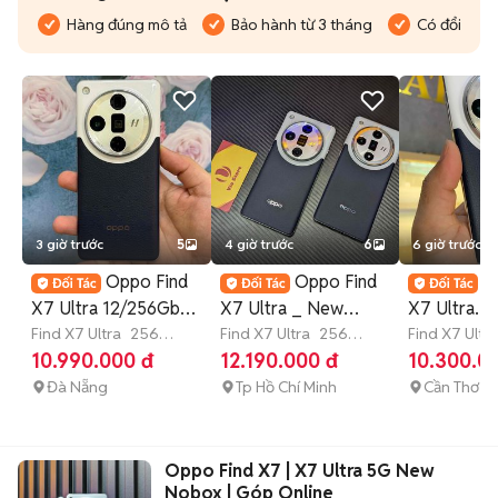
Hàng đúng mô tả
Bảo hành từ 3 tháng
Có đổi trả
3 giờ trước
5
4 giờ trước
6
6 giờ trước
Oppo Find
Oppo Find
O
X7 Ultra 12/256Gb
X7 Ultra _ New
X7 Ultra
BH 6th có trả góp
Find X7 Ultra
256
100% _ 𝐆Ó𝐏
Find X7 Ultra
256
12GB/256G
Find X7 Ultra
GB
Còn bảo hành
GB
>12 tháng
10.990.000 đ
12.190.000 đ
10.300.0
𝐎𝐍𝐋𝐈𝐍𝐄
99% SHIP
Đà Nẵng
Tp Hồ Chí Minh
Cần Thơ
Oppo Find X7 | X7 Ultra 5G New
Nobox | Góp Online