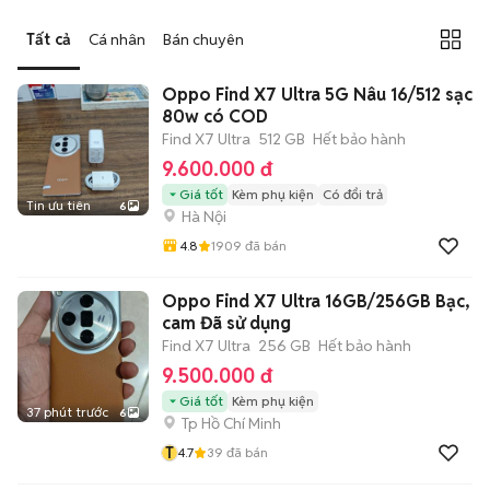
Tất cả
Cá nhân
Bán chuyên
Oppo Find X7 Ultra 5G Nâu 16/512 sạc
80w có COD
Find X7 Ultra
512 GB
Hết bảo hành
9.600.000 đ
Giá tốt
Kèm phụ kiện
Có đổi trả
Tin ưu tiên
6
Hà Nội
4.8
1909
đã bán
Oppo Find X7 Ultra 16GB/256GB Bạc,
cam Đã sử dụng
Find X7 Ultra
256 GB
Hết bảo hành
9.500.000 đ
Giá tốt
Kèm phụ kiện
37 phút trước
6
Tp Hồ Chí Minh
T
4.7
39
đã bán