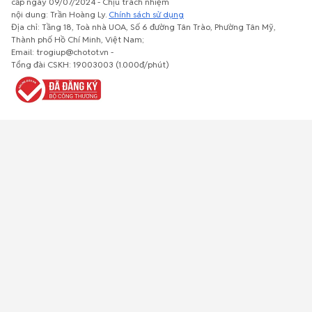
cấp ngày 09/07/2024 - Chịu trách nhiệm
nội dung: Trần Hoàng Ly.
Chính sách sử dụng
Địa chỉ: Tầng 18, Toà nhà UOA, Số 6 đường Tân Trào, Phường Tân Mỹ,
Thành phố Hồ Chí Minh, Việt Nam;
Email: trogiup@chotot.vn -
Bất động
Xe cộ
Thú cưng
Đồ gia
Giải trí, Thể
Tổng đài CSKH: 19003003 (1.000đ/phút)
sản
dụng, nội
thao, Sở
thất, cây
thích
cảnh
Việc làm
Đồ điện tử
Tủ lạnh, máy
Đồ dùng văn
Thời trang,
lạnh, máy
phòng,
Đồ dùng cá
giặt
công nông
nhân
nghiệp
Về trang chủ