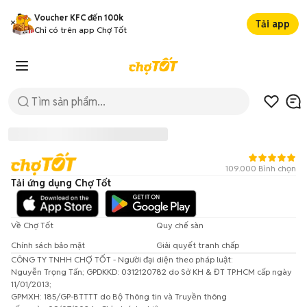
Voucher KFC đến 100k
Tải app
Chỉ có trên app Chợ Tốt
109.000 Bình chọn
Tải ứng dụng Chợ Tốt
Về Chợ Tốt
Quy chế sàn
Chính sách bảo mật
Giải quyết tranh chấp
CÔNG TY TNHH CHỢ TỐT - Người đại diện theo pháp luật:
Đã có lỗi xảy ra!
Nguyễn Trọng Tấn; GPDKKD: 0312120782 do Sở KH & ĐT TP.HCM cấp ngày
11/01/2013;
Vui lòng thử lại sau.
GPMXH: 185/GP-BTTTT do Bộ Thông tin và Truyền thông