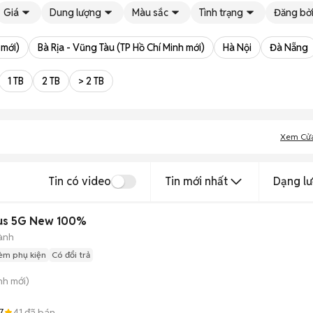
Giá
Dung lượng
Màu sắc
Tình trạng
Đăng bở
 mới)
Bà Rịa - Vũng Tàu (TP Hồ Chí Minh mới)
Hà Nội
Đà Nẵng
1 TB
2 TB
> 2 TB
Xem Cử
Tin có video
Tin mới nhất
Dạng lư
OPPO Find X8s | X8s Plus 5G New 100%
ành
èm phụ kiện
Có đổi trả
nh
mới)
7
41
đã bán