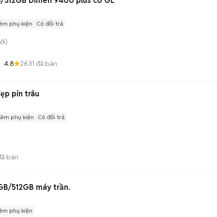
/512GB Dimen 9400 plus có GL
èm phụ kiện
Có đổi trả
ới)
4.8
2631
đã bán
ổi
ẹp pin trâu
Kèm phụ kiện
Có đổi trả
ã bán
GB/512GB máy trần.
èm phụ kiện