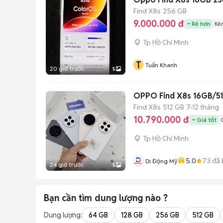
Find X8s
256 GB
9.000.000 đ
Rẻ hơn
Kè
Tp Hồ Chí Minh
T
Tuấn Khanh
20 giờ trước
5
OPPO Find X8s 16GB/51
Find X8s
512 GB
7-12 tháng
10.790.000 đ
Giá tốt
Tp Hồ Chí Minh
5.0
73
đã 
Di Động Mỹ
24 giờ trước
5
Bạn cần tìm
dung lượng
nào ?
Dung lượng:
64 GB
128 GB
256 GB
512 GB