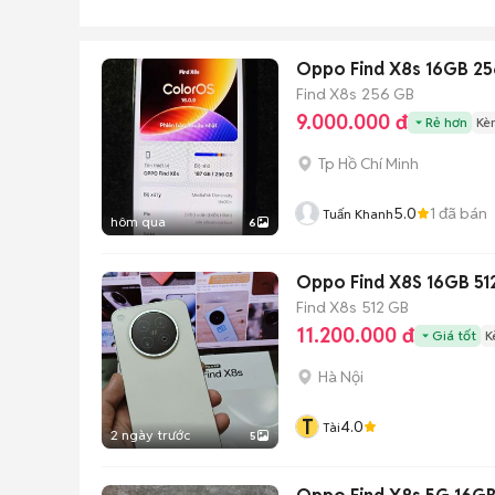
Oppo Find X8s 16GB 2
Find X8s
256 GB
9.000.000 đ
Rẻ hơn
Kè
Tp Hồ Chí Minh
5.0
1
đã bán
Tuấn Khanh
hôm qua
6
Oppo Find X8S 16GB 51
Find X8s
512 GB
11.200.000 đ
Giá tốt
K
Hà Nội
T
4.0
Tài
2 ngày trước
5