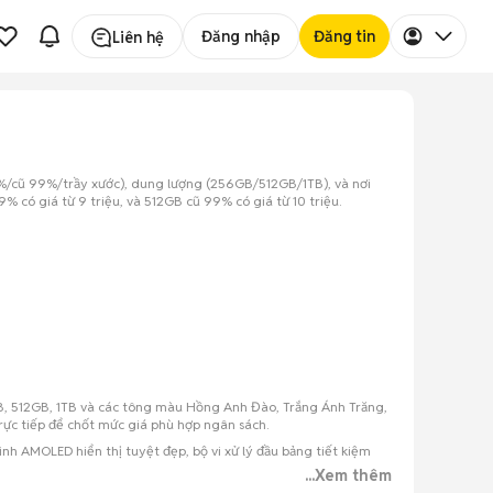
Đăng nhập
Đăng tin
Liên hệ
8%/cũ 99%/trầy xước), dung lượng (256GB/512GB/1TB), và nơi
 có giá từ 9 triệu, và 512GB cũ 99% có giá từ 10 triệu.
GB, 512GB, 1TB và các tông màu Hồng Anh Đào, Trắng Ánh Trăng,
trực tiếp để chốt mức giá phù hợp ngân sách.
ình AMOLED hiển thị tuyệt đẹp, bộ vi xử lý đầu bảng tiết kiệm
...Xem thêm