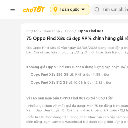
Toàn quốc
Chợ Tốt
Điện thoại
Oppo
Oppo Find X8s
75 Oppo Find X8s cũ đẹp 99% chính hãng giá 
Giá Oppo Find X8s cũ vào ngày 06/08/2026 đang dao động phổ bi
bán. Giá sẽ cao hơn cho dung lượng lớn hơn hoặc tình trạng máy
Khoảng giá Oppo Find X8s cũ theo dung lượng cập nhật 06/
Oppo Find X8s 256 GB cũ
: 9,45 triệu - 11,55 triệu
Oppo Find X8s 512 GB cũ
: 10,08 triệu - 12,32 triệu
Vì sao nên mua bán OPPO Find X8s cũ trên Chợ Tốt?
- Nhiều lựa chọn với mức giá đa dạng: Hơn 75 tin đăng trên to
Xanh Đảo, Đen Huyền Bí. Giá tham khảo khoảng 9,9 triệu - 12,1 t
- Vẫn là lựa chọn đáng tiền trong phân khúc cận cao cấp năm 202
điện năng, cụm camera Hasselblad trứ danh cùng thời lượng pin 