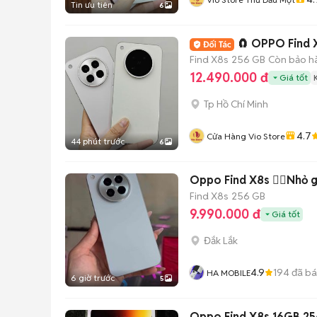
Tin ưu tiên
6
🧲 OPPO Find 
Find X8s
256 GB
Còn bảo h
12.490.000 đ
Giá tốt
Tp Hồ Chí Minh
4.7
Cửa Hàng Vio Store
44 phút trước
6
Oppo Find X8s ❤️‍🔥Nhỏ 
Find X8s
256 GB
9.990.000 đ
Giá tốt
Đắk Lắk
4.9
194
đã b
HA MOBILE
6 giờ trước
5
Oppo Find X8s 16GB 2