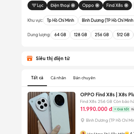
Lọc
Điện thoại
Oppo
Find X8s
Khu vực:
Tp Hồ Chí Minh
Bình Dương (TP Hồ Chí Minh
Dung lượng:
64 GB
128 GB
256 GB
512 GB
Siêu thị điện tử
Tất cả
Cá nhân
Bán chuyên
Find X8s
256 GB
Còn bảo h
11.990.000 đ
Giá tốt
K
Bình Dương
(
TP Hồ Chí Mi
4.
Vio Store Thủ Dầu Một