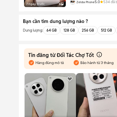
5.0
534
đã 
Zelda Phone
7 ngày trước
5
Bạn cần tìm
dung lượng
nào ?
Dung lượng:
64 GB
128 GB
256 GB
512 GB
Tin đăng từ Đối Tác Chợ Tốt
Hàng đúng mô tả
Bảo hành từ 3 tháng