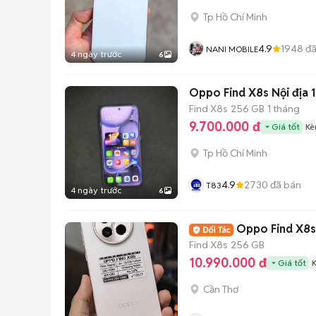
Tp Hồ Chí Minh
4.9
1948
đã
NANI MOBILE
4 ngày trước
6
Oppo Find X8s Nội địa 1
Find X8s
256 GB
1 tháng
9.700.000 đ
Giá tốt
Kè
Tp Hồ Chí Minh
4.9
2730
đã bán
T83
4 ngày trước
6
Oppo Find X8s
Find X8s
256 GB
10.990.000 đ
Giá tốt
Cần Thơ