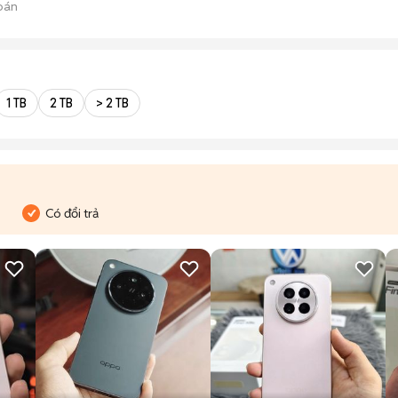
bán
1 TB
2 TB
> 2 TB
Có đổi trả