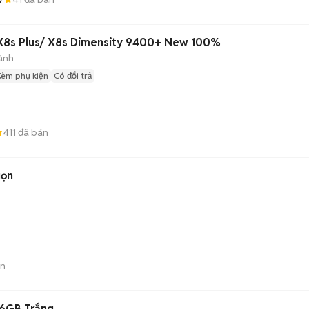
X8s Plus/ X8s Dimensity 9400+ New 100%
ành
Kèm phụ kiện
Có đổi trả
411
đã bán
gọn
án
56GB Trắng