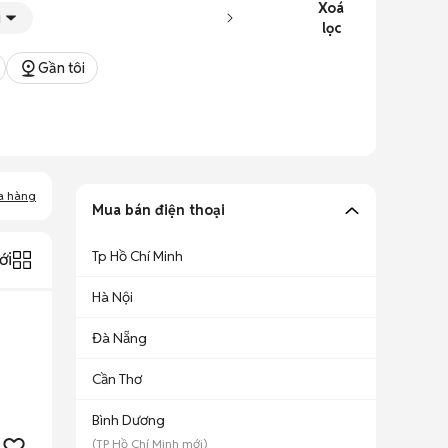
Xoá
i
lọc
Gần tôi
a hàng
Mua bán điện thoại
Tp Hồ Chí Minh
ới
Hà Nội
Đà Nẵng
Cần Thơ
Bình Dương
(
TP Hồ Chí Minh
mới)