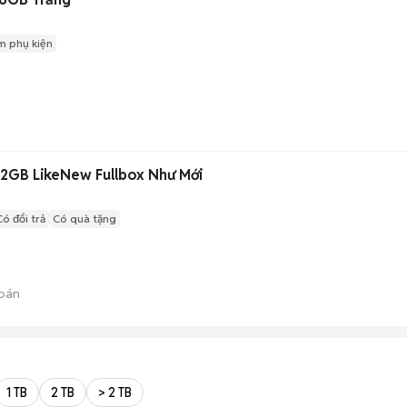
m phụ kiện
2GB LikeNew Fullbox Như Mới
Có đổi trả
Có quà tặng
bán
1 TB
2 TB
> 2 TB