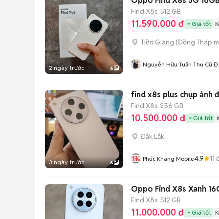
Oppo Find X8s 5G 16GB
Find X8s
512 GB
11.590.000 đ
Giá tốt
K
Tiền Giang
(
Đồng Tháp
m
Nguyễn Hữu Tuấn Thu Cũ Đ
2 ngày trước
6
Mới
find x8s plus chụp ảnh đ
Find X8s
256 GB
10.500.000 đ
Giá tốt
Đắk Lắk
4.9
11
đ
Phúc Khang Mobile
3 ngày trước
6
Oppo Find X8s Xanh 16
Find X8s
512 GB
11.000.000 đ
Giá tốt
K