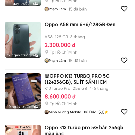
Tp Hồ Chí Minh
11 ngày trước
6
15
đã bán
Phạm Lâm
Oppo A58 ram 6+6/128GB Đen
A58
128 GB
3 tháng
2.300.000 đ
Tp Hồ Chí Minh
12 ngày trước
6
15
đã bán
Phạm Lâm
🚨OPPO K13 TURBO PRO 5G
(12+256GB), SL ÍT SẴN HCM
K13 Turbo Pro
256 GB
4-6 tháng
8.600.000 đ
Tp Hồ Chí Minh
10 ngày trước
4
5.0
Minh Vương Mobile Thủ Đức
Oppo k13 turbo pro 5G bản 256gb
màu bạc