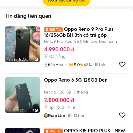
Tin đăng liên quan
Oppo Reno 9 Pro Plus
16/256Gb BH 3th có trả góp
Reno9 Pro Plus
256 GB
Còn bảo hành
4.990.000 đ
Đà Nẵng
1 ngày trước
4
5.0
4314
đã bán
Bèo Mobile
Oppo Reno 6 5G 128GB Đen
Reno6
128 GB
3 tháng
2.800.000 đ
Tp Hồ Chí Minh
1 giờ trước
6
15
đã bán
Phạm Lâm
OPPO K15 PRO PLUS - NEW