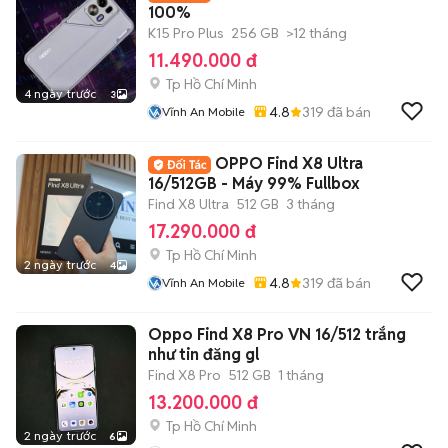
100%
K15 Pro Plus
256 GB
>12 tháng
11.490.000 đ
Tp Hồ Chí Minh
4 ngày trước
3
4.8
319
đã bán
Vĩnh An Mobile
OPPO Find X8 Ultra
16/512GB - Máy 99% Fullbox
Find X8 Ultra
512 GB
3 tháng
17.290.000 đ
Tp Hồ Chí Minh
2 ngày trước
4
4.8
319
đã bán
Vĩnh An Mobile
Oppo Find X8 Pro VN 16/512 trắng
như tin đăng gl
Find X8 Pro
512 GB
1 tháng
13.200.000 đ
Tp Hồ Chí Minh
2 ngày trước
6