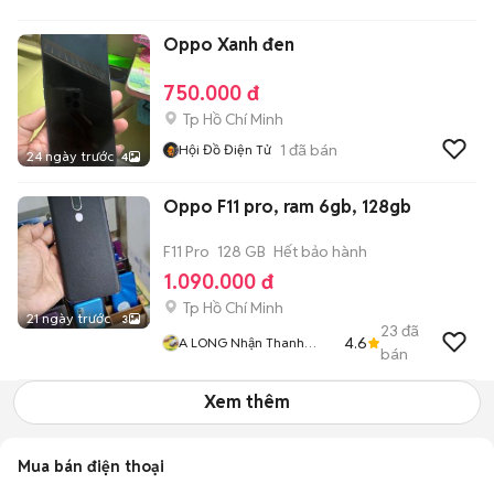
Oppo Xanh đen
750.000 đ
Tp Hồ Chí Minh
1
đã bán
Hội Đồ Điện Tử
24 ngày trước
4
Oppo F11 pro, ram 6gb, 128gb
F11 Pro
128 GB
Hết bảo hành
1.090.000 đ
Tp Hồ Chí Minh
21 ngày trước
3
23
đã
4.6
A LONG Nhận Thanh
bán
Toán THẺ TÍN DỤNG
Xem thêm
Mua bán điện thoại