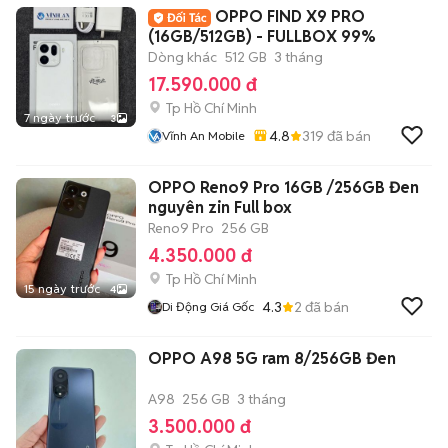
OPPO FIND X9 PRO
(16GB/512GB) - FULLBOX 99%
Dòng khác
512 GB
3 tháng
17.590.000 đ
Tp Hồ Chí Minh
7 ngày trước
3
4.8
319
đã bán
Vĩnh An Mobile
OPPO Reno9 Pro 16GB /256GB Đen
nguyên zin Full box
Reno9 Pro
256 GB
4.350.000 đ
Tp Hồ Chí Minh
15 ngày trước
4
4.3
2
đã bán
Di Động Giá Gốc
OPPO A98 5G ram 8/256GB Đen
A98
256 GB
3 tháng
3.500.000 đ