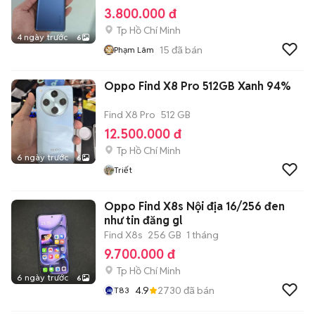
3.800.000 đ
Tp Hồ Chí Minh
4 ngày trước
6
15
đã bán
Phạm Lâm
Oppo Find X8 Pro 512GB Xanh 94%
Find X8 Pro
512 GB
12.500.000 đ
Tp Hồ Chí Minh
6 ngày trước
6
Triết
Oppo Find X8s Nội địa 16/256 đen
như tin đăng gl
Find X8s
256 GB
1 tháng
9.700.000 đ
Tp Hồ Chí Minh
6 ngày trước
6
4.9
2730
đã bán
T83