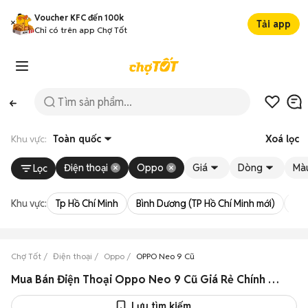
Voucher KFC đến 100k
Tải app
Chỉ có trên app Chợ Tốt
Khu vực:
Toàn quốc
Xoá lọc
Điện thoại
Oppo
Giá
Dòng
Mà
Lọc
Khu vực:
Tp Hồ Chí Minh
Bình Dương (TP Hồ Chí Minh mới)
Bà 
Chợ Tốt
Điện thoại
Oppo
OPPO Neo 9 Cũ
Mua Bán Điện Thoại Oppo Neo 9 Cũ Giá Rẻ Chính Hãng 08/2026
Lưu tìm kiếm