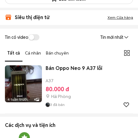
Siêu thị điện tử
Xem Cửa hàng
Tin có video
Tin mới nhất
Tất cả
Cá nhân
Bán chuyên
Bán Oppo Neo 9 A37 lỗi
A37
80.000 đ
Hải Phòng
4 tuần trước
4
3
đã bán
Các dịch vụ và tiện ích