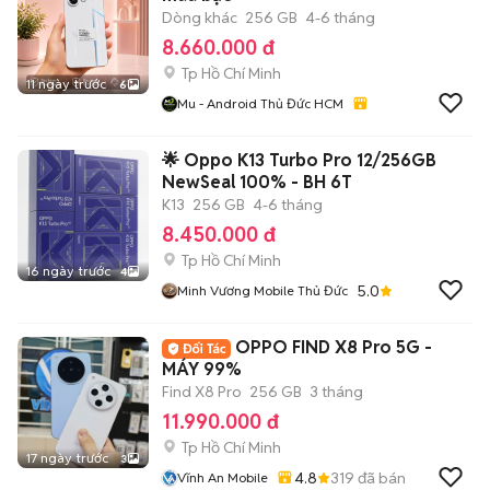
Dòng khác
256 GB
4-6 tháng
8.660.000 đ
Tp Hồ Chí Minh
11 ngày trước
6
Mu - Android Thủ Đức HCM
🌟 Oppo K13 Turbo Pro 12/256GB
NewSeal 100% - BH 6T
K13
256 GB
4-6 tháng
8.450.000 đ
Tp Hồ Chí Minh
16 ngày trước
4
5.0
Minh Vương Mobile Thủ Đức
OPPO FIND X8 Pro 5G -
MÁY 99%
Find X8 Pro
256 GB
3 tháng
11.990.000 đ
Tp Hồ Chí Minh
17 ngày trước
3
4.8
319
đã bán
Vĩnh An Mobile