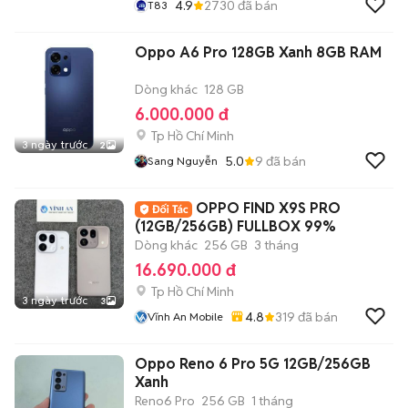
4.9
2730
đã bán
T83
Oppo A6 Pro 128GB Xanh 8GB RAM
Dòng khác
128 GB
6.000.000 đ
Tp Hồ Chí Minh
3 ngày trước
2
5.0
9
đã bán
Sang Nguyễn
OPPO FIND X9S PRO
(12GB/256GB) FULLBOX 99%
Dòng khác
256 GB
3 tháng
16.690.000 đ
Tp Hồ Chí Minh
3 ngày trước
3
4.8
319
đã bán
Vĩnh An Mobile
Oppo Reno 6 Pro 5G 12GB/256GB
Xanh
Reno6 Pro
256 GB
1 tháng