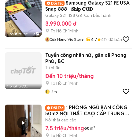
Samsung Galaxy S21 FE USA
Snap 888 _𝐒𝐡𝐢𝐩 𝐂𝐎𝐃
Galaxy S21
128 GB
Còn bảo hành
3.990.000 đ
Tp Hồ Chí Minh
1 phút trước
6
4.7
412
đã bán
Cửa Hàng Vio Store
Tuyển công nhân nữ , gần xã Phong
Phú , BC
Tư nhân
Đến 10 triệu/tháng
Tp Hồ Chí Minh
1 phút trước
L
Lâm
1 PHÒNG NGỦ BAN CÔNG
50m2 NỘI THẤT CAO CẤP TRUNG
TÂM BÌNH THẠNH SÁT Q1
Nội thất cao cấp
7,5 triệu/tháng
50 m²
Tp Hồ Chí Minh