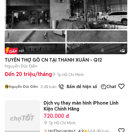
Tin nổi bật
4
TUYỂN THỢ GỖ CN TẠI THANH XUÂN - Q12
Nguyễn Đức Điền
Đến 20 triệu/tháng
Tp Hồ Chí Minh
N
3
đã bán
Bấm để hiện số
Chat
Nguyễn Đức Điền
Dịch vụ thay màn hình iPhone Linh
Kiện Chính Hãng
720.000 đ
Tp Hồ Chí Minh
4.9
568
đã bán
TRƯỜNG MOBILE