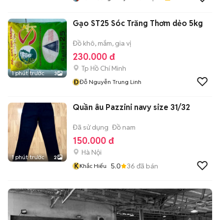
Bình Dương
Gạo ST25 Sóc Trăng Thơm dẻo 5kg
Đồ khô, mắm, gia vị
230.000 đ
Tp Hồ Chí Minh
1 phút trước
3
Đ
Đỗ Nguyễn Trung Linh
Quần âu Pazzini navy size 31/32
Đã sử dụng
Đồ nam
150.000 đ
Hà Nội
1 phút trước
2
K
5.0
36
đã bán
Khắc Hiếu