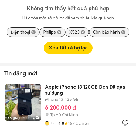
Không tìm thấy kết quả phù hợp
Hãy xóa một số bộ lọc để xem nhiều kết quả hơn
Điện thoại
Philips
X523
Còn bảo hành
Xóa tất cả bộ lọc
Tin đăng mới
Apple iPhone 13 128GB Đen Đã qua
sử dụng
iPhone 13
128 GB
6.200.000 đ
Tp Hồ Chí Minh
38 giây trước
6
T
4.8
167
đã bán
Thu