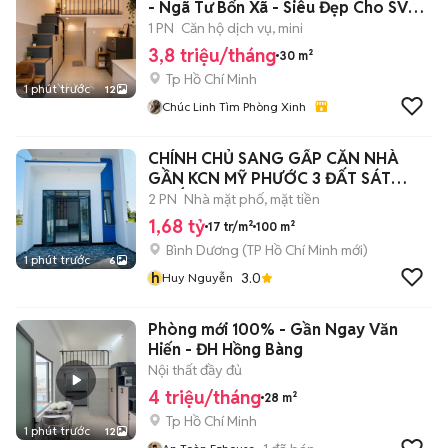
- Ngã Tư Bốn Xã - Siêu Đẹp Cho SV
VHU
1 PN
Căn hộ dịch vụ, mini
3,8 triệu/tháng
30 m²
Tp Hồ Chí Minh
1 phút trước
12
Chúc Linh Tìm Phòng Xinh
CHÍNH CHỦ SANG GẤP CĂN NHÀ
GẦN KCN MỸ PHƯỚC 3 ĐẤT SÁT
QUỐC LỘ 13
2 PN
Nhà mặt phố, mặt tiền
1,68 tỷ
17 tr/m²
100 m²
Bình Dương
(
TP Hồ Chí Minh
mới)
1 phút trước
6
h
3.0
Huy Nguyễn
Phòng mới 100% - Gần Ngay Văn
Hiến - ĐH Hồng Bàng
Nội thất đầy đủ
4 triệu/tháng
28 m²
Tp Hồ Chí Minh
1 phút trước
12