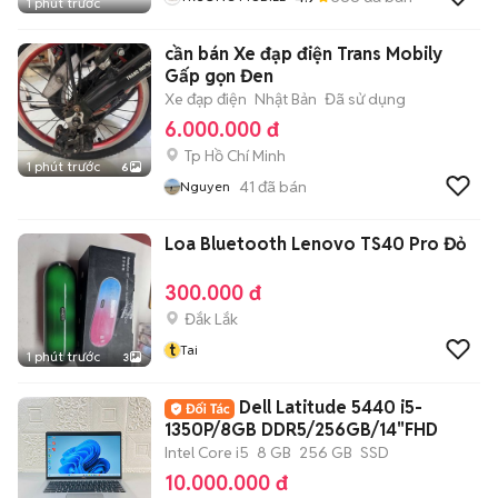
1 phút trước
cần bán Xe đạp điện Trans Mobily
Gấp gọn Đen
Xe đạp điện
Nhật Bản
Đã sử dụng
6.000.000 đ
Tp Hồ Chí Minh
1 phút trước
6
41
đã bán
Nguyen
Loa Bluetooth Lenovo TS40 Pro Đỏ
300.000 đ
Đắk Lắk
t
Tai
1 phút trước
3
Dell Latitude 5440 i5-
1350P/8GB DDR5/256GB/14"FHD
Intel Core i5
8 GB
256 GB
SSD
10.000.000 đ