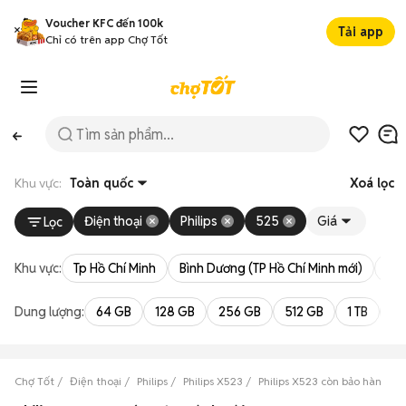
Voucher KFC đến 100k
Tải app
Chỉ có trên app Chợ Tốt
Khu vực:
Toàn quốc
Xoá lọc
Điện thoại
Philips
525
Giá
Lọc
Khu vực:
Tp Hồ Chí Minh
Bình Dương (TP Hồ Chí Minh mới)
Bà 
Dung lượng:
64 GB
128 GB
256 GB
512 GB
1 TB
2 
Chợ Tốt
Điện thoại
Philips
Philips X523
Philips X523 còn bảo hành