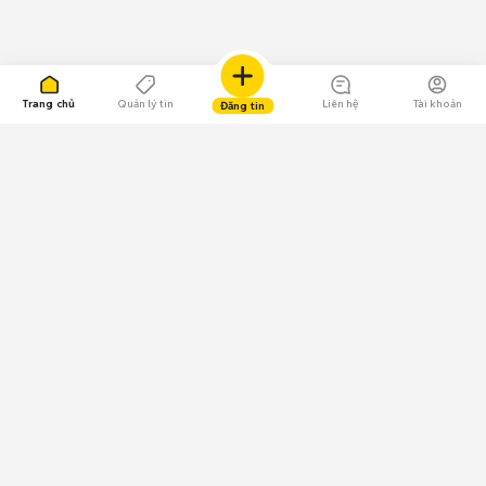
Trang chủ
Quản lý tin
Liên hệ
Tài khoản
Đăng tin
109.000 Bình chọn
Tải ứng dụng Chợ Tốt
Về Chợ Tốt
Quy chế sàn
Chính sách bảo mật
Giải quyết tranh chấp
CÔNG TY TNHH CHỢ TỐT - Người đại diện theo pháp luật: