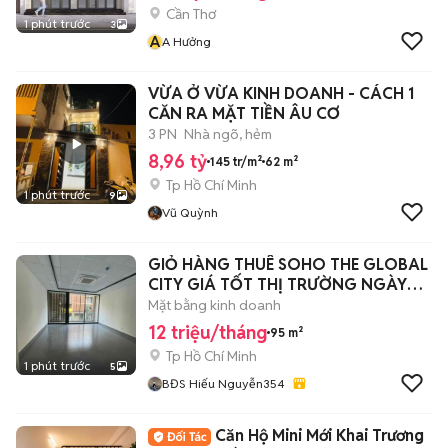
Cần Thơ
1 phút trước
3
A
A Hưởng
VỪA Ở VỪA KINH DOANH - CÁCH 1
CĂN RA MẶT TIỀN ÂU CƠ
3 PN
Nhà ngõ, hẻm
8,96 tỷ
145 tr/m²
62 m²
Tp Hồ Chí Minh
1 phút trước
9
Vũ Quỳnh
GIỎ HÀNG THUÊ SOHO THE GLOBAL
CITY GIÁ TỐT THỊ TRƯỜNG NGÀY
23/05/2026
Mặt bằng kinh doanh
12 triệu/tháng
95 m²
Tp Hồ Chí Minh
1 phút trước
5
BĐS Hiếu Nguyễn354
Căn Hộ Mini Mới Khai Trương