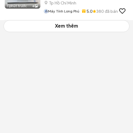
Tp Hồ Chí Minh
1 phút trước
6
5.0
380
đã bán
Máy Tính Long Phú
Xem thêm