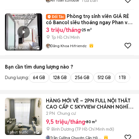
1
đã bán
An Toàn Ezhouse
Phòng trọ sinh viên GIÁ RẺ
có Bancol siêu thoáng ngay Phan văn
Hớn
3 triệu/tháng
25 m²
Tp Hồ Chí Minh
Đăng Khoa Hifriendz
1 phút trước
12
Bạn cần tìm
dung lượng
nào ?
Dung lượng:
64 GB
128 GB
256 GB
512 GB
1 TB
2 
HÀNG MỚI VỀ – 2PN FULL NỘI THẤT
CAO CẤP C SKYVIEW CHÁNH NGHĨA,
TDM BD
2 PN
Chung cư
9,5 triệu/tháng
80 m²
Bình Dương
(
TP Hồ Chí Minh
mới)
1 phút trước
6
Trần Cường Chuyên Căn Hộ