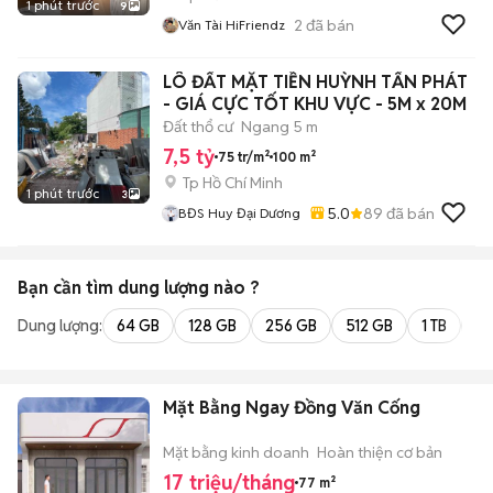
1 phút trước
9
2
đã bán
Văn Tài HiFriendz
LÔ ĐẤT MẶT TIỀN HUỲNH TẤN PHÁT
- GIÁ CỰC TỐT KHU VỰC - 5M x 20M
Đất thổ cư
Ngang 5 m
7,5 tỷ
75 tr/m²
100 m²
Tp Hồ Chí Minh
1 phút trước
3
5.0
89
đã bán
BĐS Huy Đại Dương
Bạn cần tìm
dung lượng
nào ?
Dung lượng:
64 GB
128 GB
256 GB
512 GB
1 TB
2 
Mặt Bằng Ngay Đồng Văn Cống
Mặt bằng kinh doanh
Hoàn thiện cơ bản
17 triệu/tháng
77 m²