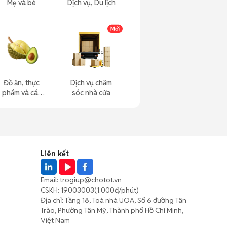
Mẹ và bé
Dịch vụ, Du lịch
Đồ ăn, thực
Dịch vụ chăm
phẩm và các
sóc nhà cửa
loại khác
Liên kết
Email:
trogiup@chotot.vn
CSKH:
19003003
(1.000đ/phút)
Địa chỉ: Tầng 18, Toà nhà UOA, Số 6 đường Tân
Trào, Phường Tân Mỹ, Thành phố Hồ Chí Minh,
Việt Nam