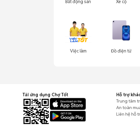
Bất động sản
Xe cộ
Việc làm
Đồ điện tử
Tải ứng dụng Chợ Tốt
Hỗ trợ khá
Trung tâm t
An toàn mu
Liên hệ hỗ t