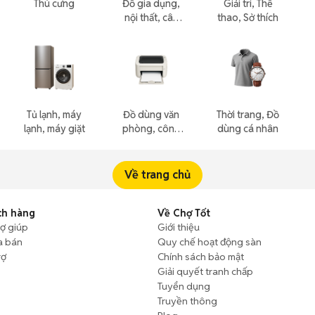
Thú cưng
Đồ gia dụng,
Giải trí, Thể
nội thất, cây
thao, Sở thích
cảnh
Tủ lạnh, máy
Đồ dùng văn
Thời trang, Đồ
lạnh, máy giặt
phòng, công
dùng cá nhân
nông nghiệp
Về trang chủ
ch hàng
Về Chợ Tốt
rợ giúp
Giới thiệu
a bán
Quy chế hoạt động sàn
rợ
Chính sách bảo mật
Giải quyết tranh chấp
Tuyển dụng
Truyền thông