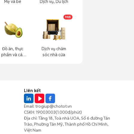
Mẹ và bé
Dịch vụ, Du lịch
Đồ ăn, thực
Dịch vụ chăm
phẩm và các
sóc nhà cửa
loại khác
Liên kết
Email:
trogiup@chotot.vn
CSKH:
19003003
(1.000đ/phút)
Địa chỉ: Tầng 18, Toà nhà UOA, Số 6 đường Tân
Trào, Phường Tân Mỹ, Thành phố Hồ Chí Minh,
Việt Nam