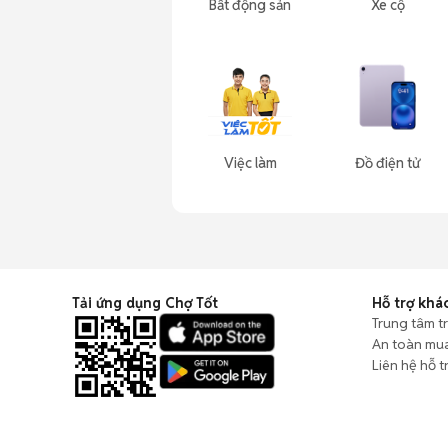
Bất động sản
Xe cộ
Việc làm
Đồ điện tử
Tải ứng dụng Chợ Tốt
Hỗ trợ khá
Trung tâm t
An toàn mu
Liên hệ hỗ t