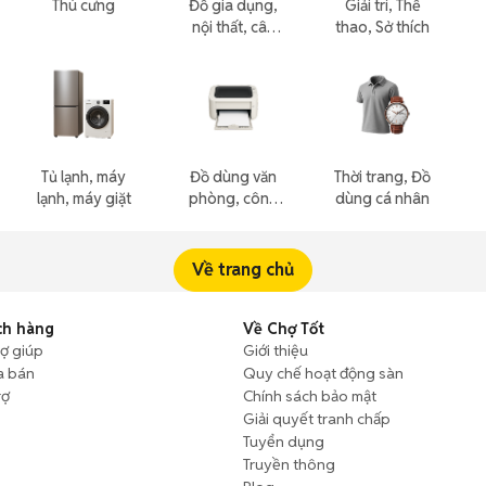
Thú cưng
Đồ gia dụng,
Giải trí, Thể
nội thất, cây
thao, Sở thích
cảnh
Tủ lạnh, máy
Đồ dùng văn
Thời trang, Đồ
lạnh, máy giặt
phòng, công
dùng cá nhân
nông nghiệp
Về trang chủ
ch hàng
Về Chợ Tốt
rợ giúp
Giới thiệu
a bán
Quy chế hoạt động sàn
rợ
Chính sách bảo mật
Giải quyết tranh chấp
Tuyển dụng
Truyền thông