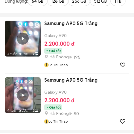
Dung lượng:
64 GB
128 GB
256 GB
512 GB
1 TB
2 
Samsung A90 5G Trắng
Galaxy A90
2.200.000 đ
Giá tốt
4 tuần trước
2
Hải Phòng
195
l
Lo Thi Thao
Samsung A90 5G Trắng
Galaxy A90
2.200.000 đ
Giá tốt
4 tuần trước
2
Hải Phòng
80
l
Lo Thi Thao