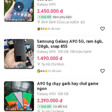
Galaxy A90
2.450.000 đ
Giá tốt
Kèm phụ kiện
2 tháng trước
2
Bình Định
(
Gia Lai
mới)
83
p
3.5
15
đã bán
Samsung Galaxy A90 5G, ram 6gb,
128gb, snap 855
Galaxy A90
128 GB
Hết bảo hành
1.490.000 đ
Tp Hồ Chí Minh
3 tuần trước
4
4.6
23
đã bán
A90 5g chạy garb hay chơi game
ngon
Galaxy A90
128 GB
2.290.000 đ
Giá tốt
Có đổi trả
6 ngày trước
6
Tp Hồ Chí Minh