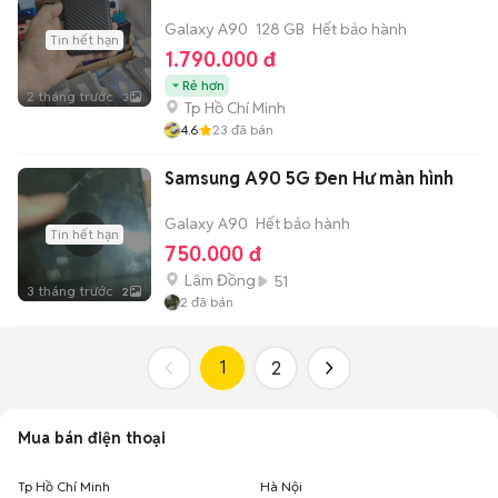
Galaxy A90
128 GB
Hết bảo hành
Tin hết hạn
1.790.000 đ
Rẻ hơn
2 tháng trước
3
Tp Hồ Chí Minh
4.6
23
đã bán
Samsung A90 5G Đen Hư màn hình
Galaxy A90
Hết bảo hành
Tin hết hạn
750.000 đ
Lâm Đồng
51
3 tháng trước
2
2
đã bán
1
2
Mua bán điện thoại
Tp Hồ Chí Minh
Hà Nội