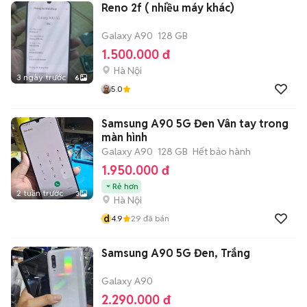
Reno 2f ( nhiều máy khác)
Galaxy A90
128 GB
1.500.000 đ
Hà Nội
3 ngày trước
6
5.0
Samsung A90 5G Đen Vân tay trong
màn hình
Galaxy A90
128 GB
Hết bảo hành
1.950.000 đ
Rẻ hơn
2 tuần trước
3
Hà Nội
d
4.9
29
đã bán
Samsung A90 5G Đen, Trắng
Galaxy A90
2.290.000 đ