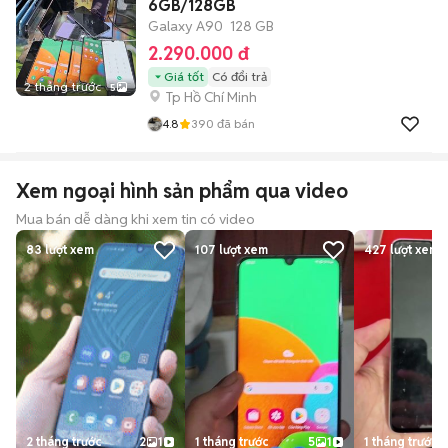
6GB/128GB
Galaxy A90
128 GB
2.290.000 đ
Giá tốt
Có đổi trả
2 tháng trước
5
Tp Hồ Chí Minh
4.8
390
đã bán
Xem ngoại hình sản phẩm qua video
Mua bán dễ dàng khi xem tin có video
83
lượt xem
107
lượt xem
427
lượt xem
2 tháng trước
2
1
1 tháng trước
5
1
1 tháng trước