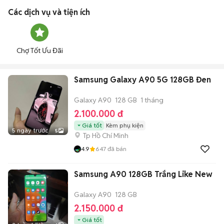
Các dịch vụ và tiện ích
Chợ Tốt Ưu Đãi
Samsung Galaxy A90 5G 128GB Đen
Galaxy A90
128 GB
1 tháng
2.100.000 đ
Giá tốt
Kèm phụ kiện
5 ngày trước
5
Tp Hồ Chí Minh
4.9
647
đã bán
Samsung A90 128GB Trắng Like New
Galaxy A90
128 GB
2.150.000 đ
Giá tốt