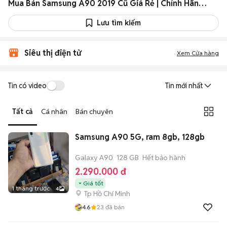
Mua Bán Samsung A90 2019 Cũ Giá Rẻ | Chính Hãng, Xách Tay
Lưu tìm kiếm
Siêu thị điện tử
Xem Cửa hàng
Tin có video
Tin mới nhất
Tất cả
Cá nhân
Bán chuyên
Samsung A90 5G, ram 8gb, 128gb
Galaxy A90
128 GB
Hết bảo hành
2.290.000 đ
Giá tốt
1 tháng trước
4
Tp Hồ Chí Minh
4.6
23
đã bán