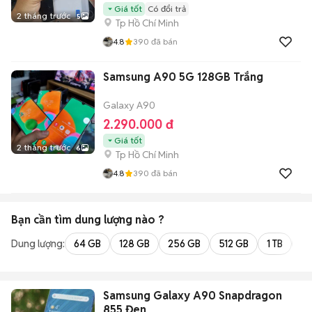
Giá tốt
Có đổi trả
2 tháng trước
5
Tp Hồ Chí Minh
4.8
390
đã bán
Samsung A90 5G 128GB Trắng
Galaxy A90
2.290.000 đ
Giá tốt
2 tháng trước
6
Tp Hồ Chí Minh
4.8
390
đã bán
Bạn cần tìm
dung lượng
nào ?
Dung lượng:
64 GB
128 GB
256 GB
512 GB
1 TB
2 
Samsung Galaxy A90 Snapdragon
855 Đen