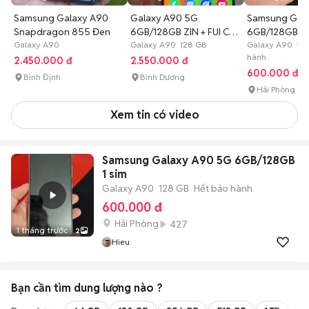
Samsung Galaxy A90
Galaxy A90 5G
Samsung Gal
Snapdragon 855 Đen
6GB/128GB ZIN + FUI CN.
6GB/128GB 1 
Galaxy A90
NFC+VAN TAY
Galaxy A90 128 GB
Galaxy A90 12
hành
2.450.000 đ
2.550.000 đ
600.000 đ
Bình Định
Bình Dương
Hải Phòng
Xem tin có video
Samsung Galaxy A90 5G 6GB/128GB
1 sim
Galaxy A90
128 GB
Hết bảo hành
600.000 đ
Hải Phòng
427
1 tháng trước
2
Hieu
Bạn cần tìm
dung lượng
nào ?