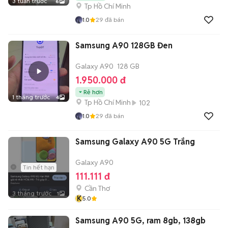
3 tuần trước
6
Tp Hồ Chí Minh
1.0
29
đã bán
Samsung A90 128GB Đen
Galaxy A90
128 GB
1.950.000 đ
Rẻ hơn
1 tháng trước
4
Tp Hồ Chí Minh
102
1.0
29
đã bán
Samsung Galaxy A90 5G Trắng
Galaxy A90
Tin hết hạn
111.111 đ
Cần Thơ
3 tháng trước
1
K
5.0
Samsung A90 5G, ram 8gb, 138gb