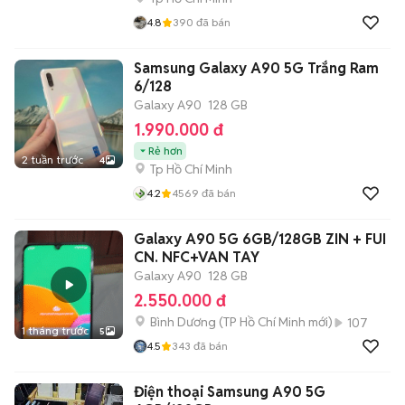
4.8
390
đã bán
Samsung Galaxy A90 5G Trắng Ram
6/128
Galaxy A90
128 GB
1.990.000 đ
Rẻ hơn
2 tuần trước
4
Tp Hồ Chí Minh
4.2
4569
đã bán
Galaxy A90 5G 6GB/128GB ZIN + FUI
CN. NFC+VAN TAY
Galaxy A90
128 GB
2.550.000 đ
Bình Dương
(
TP Hồ Chí Minh
mới)
107
1 tháng trước
5
4.5
343
đã bán
Điện thoại Samsung A90 5G