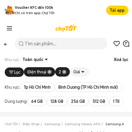
Voucher KFC đến 100k
Tải app
Chỉ có trên app Chợ Tốt
Khu vực:
Toàn quốc
Xoá lọc
Điện thoại
2
Giá
Lọc
Khu vực:
Tp Hồ Chí Minh
Bình Dương (TP Hồ Chí Minh mới)
Bà 
Dung lượng:
64 GB
128 GB
256 GB
512 GB
1 TB
2 
Chợ Tốt
Điện thoại
Samsung
Samsung Galaxy A90
Samsung A90 2