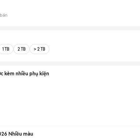
 bán
1 TB
2 TB
> 2 TB
c kèm nhiều phụ kiện
026 Nhiều màu