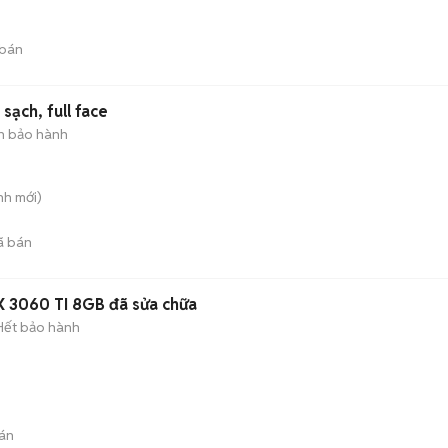
bán
 sạch, full face
n bảo hành
nh
mới)
ã bán
Xac Card đồ họa MSI RTX 3060 TI 8GB đã sửa chữa
Hết bảo hành
án