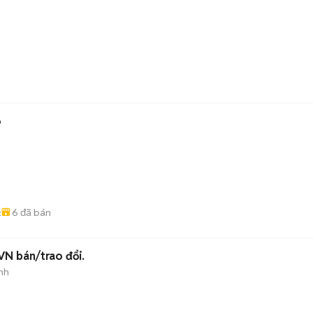
ỏ
6
đã bán
c
VN bán/trao đổi.
nh