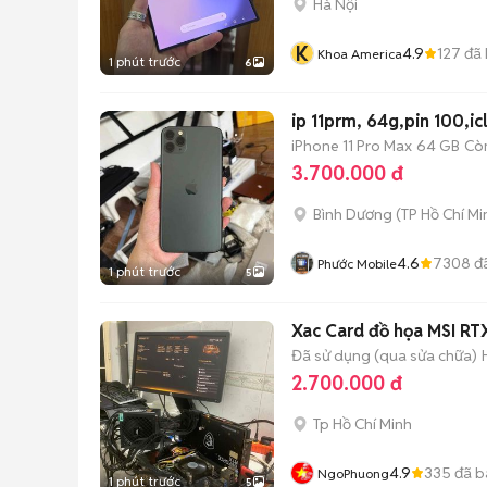
Hà Nội
K
4.9
127
đã 
Khoa America
1 phút trước
6
ip 11prm, 64g,pin 100,icl
iPhone 11 Pro Max
64 GB
Cò
3.700.000 đ
Bình Dương
(
TP Hồ Chí Mi
4.6
7308
đ
Phước Mobile
1 phút trước
5
Đã sử dụng (qua sửa chữa)
2.700.000 đ
Tp Hồ Chí Minh
4.9
335
đã b
NgoPhuong
1 phút trước
5