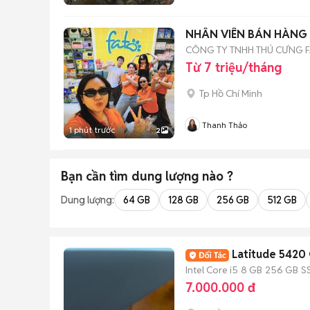
NHÂN VIÊN BÁN HÀNG
CÔNG TY TNHH THÚ CƯNG 
Từ 7 triệu/tháng
Tp Hồ Chí Minh
Thanh Thảo
1 phút trước
2
Bạn cần tìm
dung lượng
nào ?
Dung lượng:
64 GB
128 GB
256 GB
512 GB
Latitude 5420 
Intel Core i5
8 GB
256 GB
S
7.000.000 đ