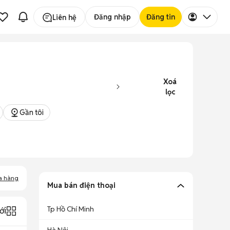
Đăng nhập
Đăng tin
Liên hệ
Xoá
lọc
Gần tôi
a hàng
Mua bán điện thoại
Tp Hồ Chí Minh
ới