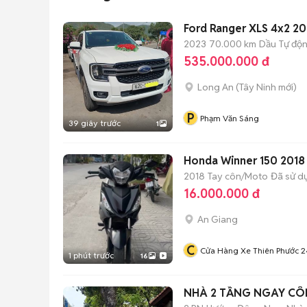
Ford Ranger XLS 4x2 20
2023
70.000 km
Dầu
Tự độ
535.000.000 đ
Long An
(
Tây Ninh
mới)
P
Phạm Văn Sáng
39 giây trước
1
Honda Winner 150 2018 
2018
Tay côn/Moto
Đã sử d
16.000.000 đ
An Giang
C
Cửa Hàng Xe Thiên Phước 2
1 phút trước
16
NHÀ 2 TẦNG NGAY CÔN