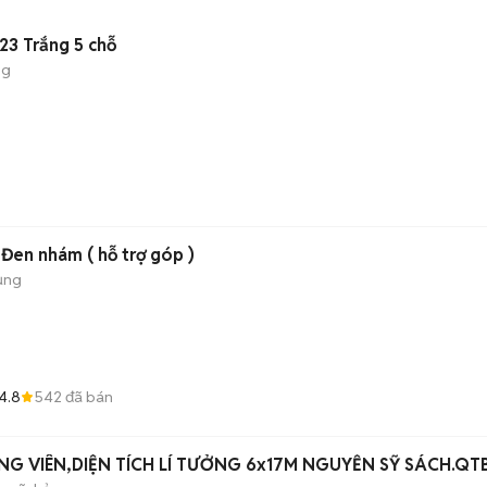
23 Trắng 5 chỗ
ng
Đen nhám ( hỗ trợ góp )
ụng
4.8
542
đã bán
G VIÊN,DIỆN TÍCH LÍ TƯỞNG 6x17M NGUYỄN SỸ SÁCH.QT