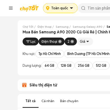
Toàn quốc
Chợ Tốt
Điện thoại
Samsung
Samsung Galaxy A90
Sa
Mua Bán Samsung A90 2020 Cũ Giá Rẻ | Chính 
Lọc
Điện thoại
2
Giá
Khu vực:
Tp Hồ Chí Minh
Bình Dương (TP Hồ Chí Minh
Dung lượng:
64 GB
128 GB
256 GB
512 GB
Siêu thị điện tử
Tất cả
Cá nhân
Bán chuyên