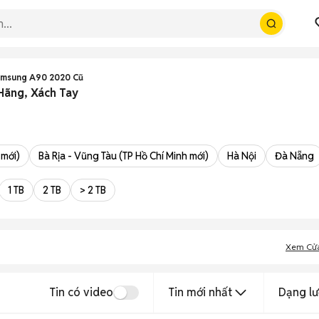
msung A90 2020 Cũ
Hãng, Xách Tay
 mới)
Bà Rịa - Vũng Tàu (TP Hồ Chí Minh mới)
Hà Nội
Đà Nẵng
1 TB
2 TB
> 2 TB
Xem Cử
Tin có video
Tin mới nhất
Dạng lư