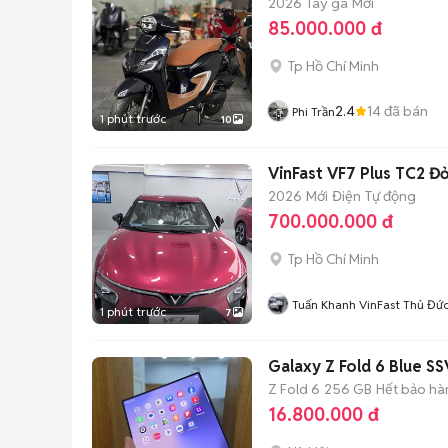
2026
Tay ga
Mới
85.000.000 đ
Tp Hồ Chí Minh
2.4
14
đã bán
Phi Trần
1 phút trước
10
VinFast VF7 Plus TC2 Đ
2026
Mới
Điện
Tự động
700.000.000 đ
Tp Hồ Chí Minh
Tuấn Khanh VinFast Thủ Đứ
1 phút trước
7
Galaxy Z Fold 6 Blue SS
Z Fold 6
256 GB
Hết bảo hà
16.800.000 đ