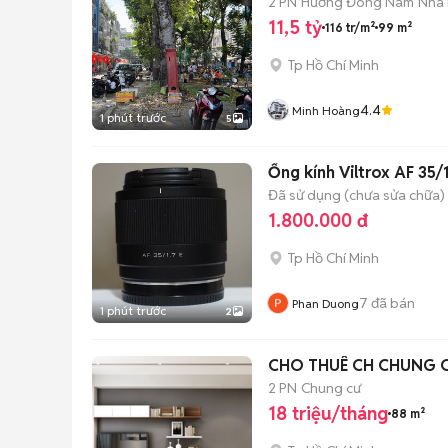
2 PN
Hướng Đông Nam
Nhà 
11,5 tỷ
116 tr/m²
99 m²
Tp Hồ Chí Minh
4.4
Minh Hoàng
1 phút trước
5
Ống kính Viltrox AF 35/
Đã sử dụng (chưa sửa chữa)
1.800.000 đ
Tp Hồ Chí Minh
7
đã bán
Phan Duong
1 phút trước
2
CHO THUÊ CH CHUNG CƯ
2 PN
Chung cư
18 triệu/tháng
88 m²