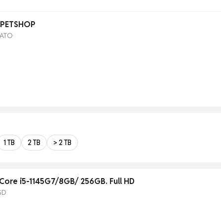
 PETSHOP
FATO
1 TB
2 TB
> 2 TB
Core i5-1145G7/8GB/ 256GB. Full HD
SD