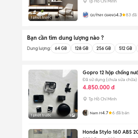
Tp Hồ Chí Minh
4.3
83
đã
QUỲNH GIANG
1 phút trước
Bạn cần tìm
dung lượng
nào ?
Dung lượng:
64 GB
128 GB
256 GB
512 GB
Gopro 12 hộp chống nướ
Đã sử dụng (chưa sửa chữa)
4.850.000 đ
Tp Hồ Chí Minh
4.7
6
đã bán
Nam H
1 phút trước
5
Honda Stylo 160 ABS 2