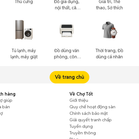
Thú cưng
Đồ gia dụng,
Giải trí, Thể
nội thất, cây
thao, Sở thích
cảnh
Tủ lạnh, máy
Đồ dùng văn
Thời trang, Đồ
lạnh, máy giặt
phòng, công
dùng cá nhân
nông nghiệp
Về trang chủ
ch hàng
Về Chợ Tốt
rợ giúp
Giới thiệu
a bán
Quy chế hoạt động sàn
rợ
Chính sách bảo mật
Giải quyết tranh chấp
Tuyển dụng
Truyền thông