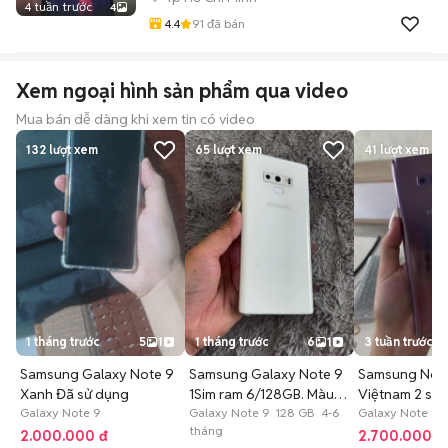
4 tuần trước
4
4.4
91
đã bán
Xem ngoại hình sản phẩm qua video
Mua bán dễ dàng khi xem tin có video
132
lượt xem
65
lượt xem
41
lượt xem
1 tháng trước
5
1
1 tháng trước
6
1
3 tuần trước
Samsung Galaxy Note 9
Samsung Galaxy Note 9
Samsung Note
Xanh Đã sử dụng
1Sim ram 6/128GB. Màu
Việtnam 2 si
Galaxy Note 9
Trắng
Galaxy Note 9 128 GB 4-6
Galaxy Note 9 
tháng
2.000.000 đ
2.700.000 đ