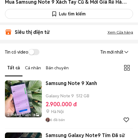
Mua Samsung Note 9 Xách Tay Cũ & Mới Giá Rẻ Hàng Chính Hãng
Lưu tìm kiếm
Siêu thị điện tử
Xem Cửa hàng
Tin có video
Tin mới nhất
Tất cả
Cá nhân
Bán chuyên
Samsung Note 9 Xanh
Galaxy Note 9
512 GB
2.900.000 đ
Hà Nội
2 tháng trước
6
6
đã bán
Samsung Galaxy Note9 Tím Đã sử