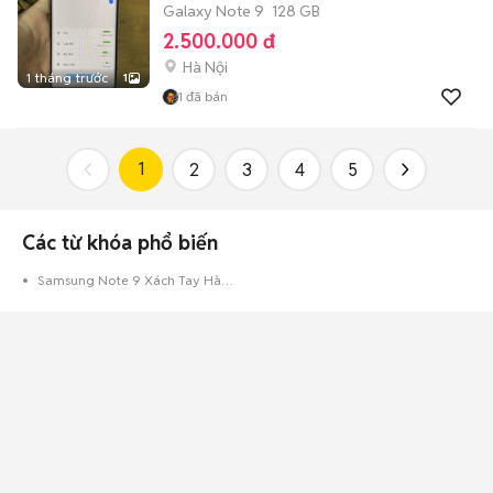
Galaxy Note 9
128 GB
2.500.000 đ
Hà Nội
1 tháng trước
1
1
đã bán
1
2
3
4
5
Các từ khóa phổ biến
Samsung Note 9 Xách Tay Hàn Quốc Cũ