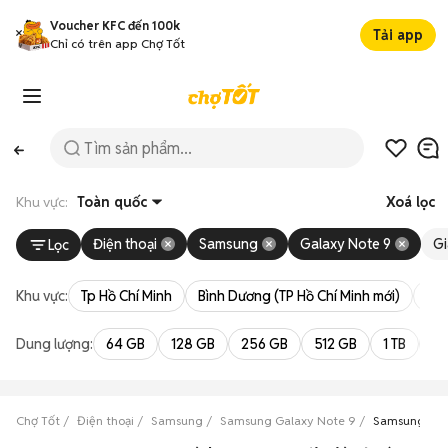
Voucher KFC đến 100k
Tải app
Chỉ có trên app Chợ Tốt
Khu vực:
Toàn quốc
Xoá lọc
Điện thoại
Samsung
Galaxy Note 9
Gi
Lọc
Khu vực:
Tp Hồ Chí Minh
Bình Dương (TP Hồ Chí Minh mới)
Bà 
Dung lượng:
64 GB
128 GB
256 GB
512 GB
1 TB
2 
Chợ Tốt
Điện thoại
Samsung
Samsung Galaxy Note 9
Samsung Not