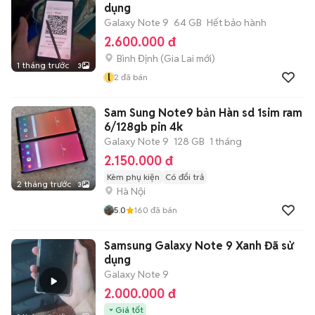
dụng
Galaxy Note 9
64 GB
Hết bảo hành
2.600.000 đ
Bình Định
(
Gia Lai
mới)
1 tháng trước
3
l
2
đã bán
Sam Sung Note9 bản Hàn sd 1sim ram
6/128gb pin 4k
Galaxy Note 9
128 GB
1 tháng
2.150.000 đ
Kèm phụ kiện
Có đổi trả
2 tháng trước
3
Hà Nội
5.0
160
đã bán
Samsung Galaxy Note 9 Xanh Đã sử
dụng
Galaxy Note 9
2.000.000 đ
Giá tốt