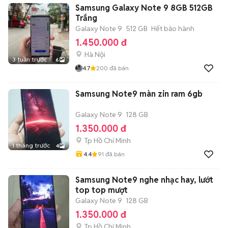
Samsung Galaxy Note 9 8GB 512GB
Trắng
Galaxy Note 9
512 GB
Hết bảo hành
1.450.000 đ
Hà Nội
3 tuần trước
6
4.7
200
đã bán
Samsung Note9 màn zin ram 6gb
Galaxy Note 9
128 GB
1.350.000 đ
Tp Hồ Chí Minh
1 tháng trước
4
4.4
91
đã bán
Samsung Note9 nghe nhạc hay, lướt
top top mượt
Galaxy Note 9
128 GB
1.350.000 đ
Tp Hồ Chí Minh