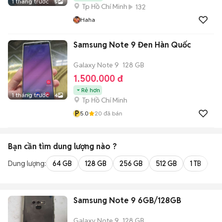
1 tháng trước
5
Tp Hồ Chí Minh
132
Haha
Samsung Note 9 Đen Hàn Quốc
Galaxy Note 9
128 GB
1.500.000 đ
Rẻ hơn
1 tháng trước
4
Tp Hồ Chí Minh
P
5.0
20
đã bán
Bạn cần tìm
dung lượng
nào ?
Dung lượng:
64 GB
128 GB
256 GB
512 GB
1 TB
2 
Samsung Note 9 6GB/128GB
Galaxy Note 9
128 GB