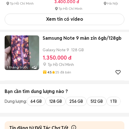
3.400.000 đ
Tp Hồ Chí Minh
Hà Nội
Tp Hồ Chí Minh
Xem tin có video
Samsung Note 9 màn zin 6gb/128gb
Galaxy Note 9
128 GB
1.350.000 đ
Tp Hồ Chí Minh
1 tháng trước
4
4.5
25
đã bán
Bạn cần tìm
dung lượng
nào ?
Dung lượng:
64 GB
128 GB
256 GB
512 GB
1 TB
2 
Tin đăng từ Đối Tác Chợ Tốt