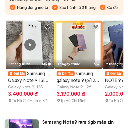
Hàng đúng mô tả
Bảo hành từ 3 tháng
Có đổi trả
1 tháng trước
6
17 ngày trước
5
2 tháng trước
Samsung
samsung
S
Galaxy Note 9 1Sim
galaxy note 9 (6/128)
NOTE 9 6G
ram 6/128GB. Màu
Galaxy Note 9
128
|Ship cod toàn quốc
Galaxy Note 9
128
MÁY VN 2 
Galaxy Note
GB
4-6 tháng
GB
4-6 tháng
3.400.000 đ
3.190.000 đ
2.000.00
Trắng
CN
Tp Hồ Chí Minh
Tp Hồ Chí Minh
Tp Hồ Chí 
65
Samsung Note9 ram 6gb màn zin