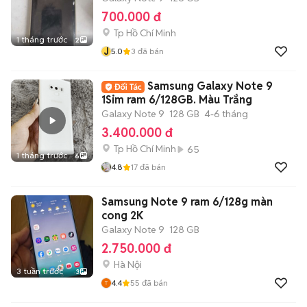
700.000 đ
Tp Hồ Chí Minh
1 tháng trước
2
J
5.0
3
đã bán
Samsung Galaxy Note 9
1Sim ram 6/128GB. Màu Trắng
Galaxy Note 9
128 GB
4-6 tháng
3.400.000 đ
Tp Hồ Chí Minh
65
1 tháng trước
6
4.8
17
đã bán
Samsung Note 9 ram 6/128g màn
cong 2K
Galaxy Note 9
128 GB
2.750.000 đ
Hà Nội
3 tuần trước
3
4.4
55
đã bán