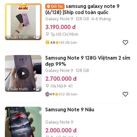
samsung galaxy note 9
(6/128) |Ship cod toàn quốc
Galaxy Note 9
128 GB
4-6 tháng
3.190.000 đ
Tp Hồ Chí Minh
2 tuần trước
5
4.8
142
đã bán
Samsung Note 9 128G Việtnam 2 sim
đẹp 99%
Galaxy Note 9
128 GB
2.700.000 đ
Hà Nội
41
3 tuần trước
6
4.9
252
đã bán
Samsung Note 9 Nâu
Galaxy Note 9
2.000.000 đ