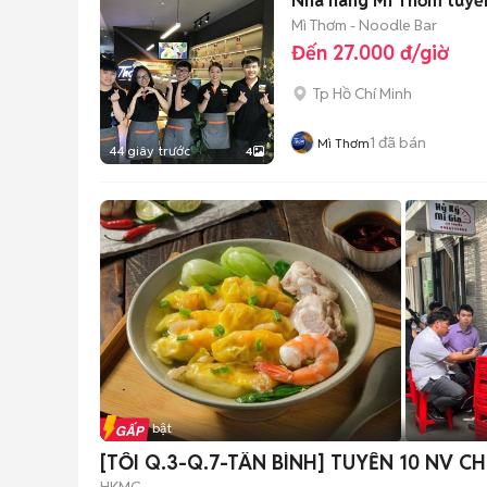
Nhà hàng Mì Thơm tuyể
Mì Thơm - Noodle Bar
Đến 27.000 đ/giờ
Tp Hồ Chí Minh
1
đã bán
Mì Thơm
44 giây trước
4
Tin nổi bật
[TỐI Q.3-Q.7-TÂN BÌNH] TUYỂN 10 NV 
HKMG