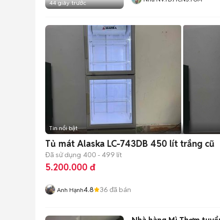
44 giây trước
Tin nổi bật
Tủ mát Alaska LC-743DB 450 lít trắng cũ
Đã sử dụng
400 - 499 lít
5.200.000 đ
4.8
36
đã bán
Anh Hạnh