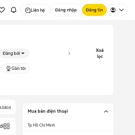
Đăng nhập
Đăng tin
Liên hệ
Xoá
Đăng bởi
lọc
Gần tôi
a hàng
Mua bán điện thoại
Tp Hồ Chí Minh
ới