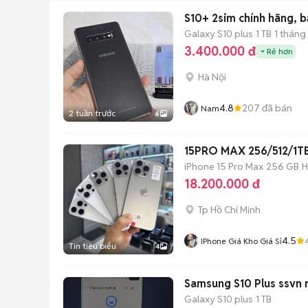
S10+ 2sim chính hãng, 
Galaxy S10 plus
1 TB
1 tháng
3.400.000 đ
Rẻ hơn
Hà Nội
4.8
207
đã bán
Nam
2 tuần trước
6
15PRO MAX 256/512/1TB G
iPhone 15 Pro Max
256 GB
H
18.200.000 đ
Tp Hồ Chí Minh
4.5
IPhone Giá Kho Giá Sỉ
Tin tiêu biểu
4
Samsung S10 Plus ssvn r
Galaxy S10 plus
1 TB