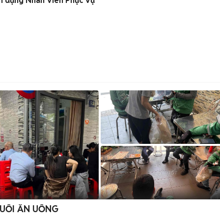
n dụng Nhân Viên Phục Vụ
CHUỖI ĂN UỐNG