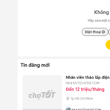
Không 
Hãy xóa một s
Điện thoại
Tin đăng mới
Nhân viên tháo lắp điện
Nhã NV.TD.HCNS.TOM
Đến 12 triệu/tháng
Tp Hồ Chí Minh
Nhã NV.TD.HCNS.TOM