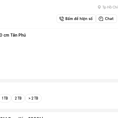
Tp Hồ Chí
Bấm để hiện số
Chat
0 cm Tân Phú
1 TB
2 TB
> 2 TB