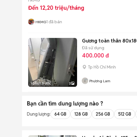
Đến 12,20 triệu/tháng
1
đã bán
HKMG
Gương toàn thân 80x18
Đã sử dụng
400.000 đ
Tp Hồ Chí Minh
Phương Lam
1 phút trước
2
Bạn cần tìm
dung lượng
nào ?
Dung lượng:
64 GB
128 GB
256 GB
512 GB