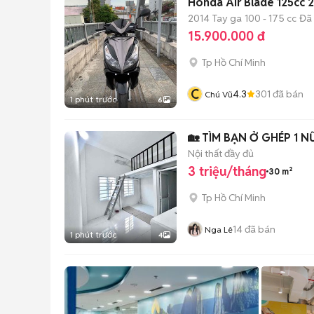
Honda Air Blade 125cc
2014
Tay ga
100 - 175 cc
Đã
15.900.000 đ
Tp Hồ Chí Minh
C
4.3
301
đã bán
Chú Vũ
1 phút trước
6
🏡 TÌM BẠN Ở GHÉP 1 
Nội thất đầy đủ
3 triệu/tháng
30 m²
Tp Hồ Chí Minh
14
đã bán
Nga Lê
1 phút trước
4