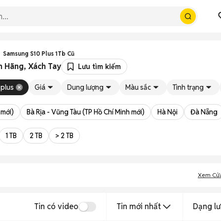
Samsung S10 Plus 1Tb Cũ
h Hãng, Xách Tay
Lưu tìm kiếm
 plus
Giá
Dung lượng
Màu sắc
Tình trạng
 mới)
Bà Rịa - Vũng Tàu (TP Hồ Chí Minh mới)
Hà Nội
Đà Nẵng
1 TB
2 TB
> 2 TB
Xem Cử
Tin có video
Tin mới nhất
Dạng lư