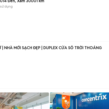
 2014 Đen, Xám 30001 km
 sử dụng
NỮ | NHÀ MỚI SẠCH ĐẸP | DUPLEX CỬA SỔ TRỜI THOÁNG