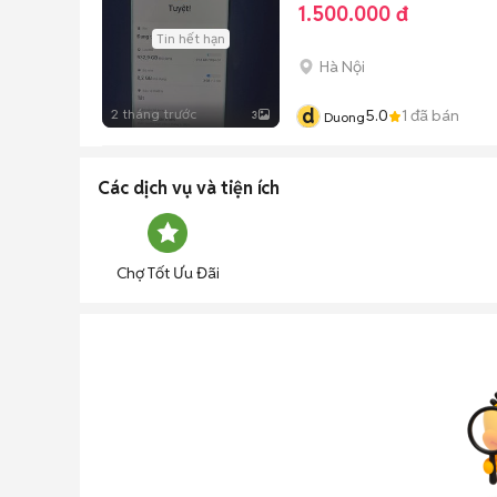
1.500.000 đ
Tin hết hạn
Hà Nội
d
2 tháng trước
5.0
1
đã bán
3
Duong
Các dịch vụ và tiện ích
Chợ Tốt Ưu Đãi