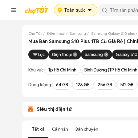
Toàn quốc
Chợ Tốt
Điện thoại
Samsung
Samsung Galaxy S10 plus
Mua Bán Samsung S10 Plus 1TB Cũ Giá Rẻ | Chín
Lọc
Điện thoại
Samsung
Galaxy S10
Khu vực:
Tp Hồ Chí Minh
Bình Dương (TP Hồ Chí Minh
Dung lượng:
64 GB
128 GB
256 GB
512 GB
Siêu thị điện tử
Tất cả
Cá nhân
Bán chuyên