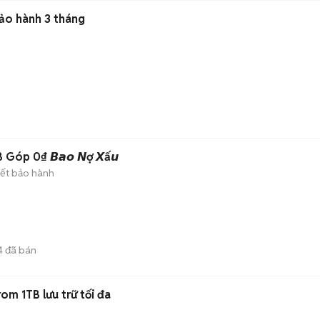
bảo hành 3 tháng
óp 0₫ 𝘽𝙖𝙤 𝙉ợ 𝙓ấ𝙪
ết bảo hành
4
đã bán
om 1TB lưu trữ tối đa