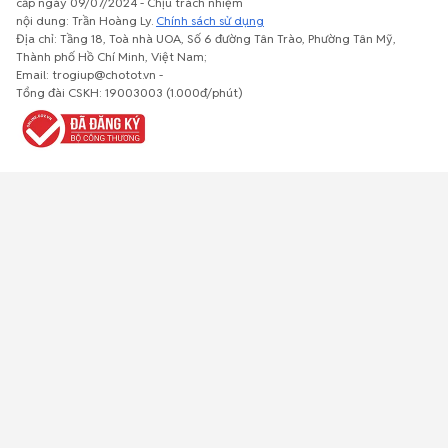
cấp ngày 09/07/2024 - Chịu trách nhiệm
nội dung: Trần Hoàng Ly.
Chính sách sử dụng
Địa chỉ: Tầng 18, Toà nhà UOA, Số 6 đường Tân Trào, Phường Tân Mỹ,
Thành phố Hồ Chí Minh, Việt Nam;
Email: trogiup@chotot.vn -
Bất động
Xe cộ
Thú cưng
Đồ gia
Giải trí, Thể
Tổng đài CSKH: 19003003 (1.000đ/phút)
sản
dụng, nội
thao, Sở
thất, cây
thích
cảnh
Việc làm
Đồ điện tử
Tủ lạnh, máy
Đồ dùng văn
Thời trang,
lạnh, máy
phòng,
Đồ dùng cá
giặt
công nông
nhân
nghiệp
Về trang chủ