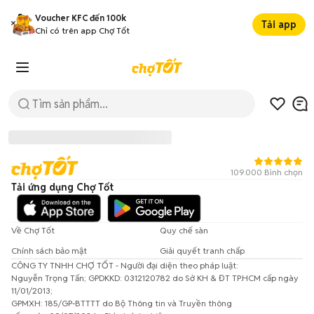
Voucher KFC đến 100k
Tải app
Chỉ có trên app Chợ Tốt
109.000 Bình chọn
Tải ứng dụng Chợ Tốt
Về Chợ Tốt
Quy chế sàn
Chính sách bảo mật
Giải quyết tranh chấp
CÔNG TY TNHH CHỢ TỐT - Người đại diện theo pháp luật:
Đã có lỗi xảy ra!
Nguyễn Trọng Tấn; GPDKKD: 0312120782 do Sở KH & ĐT TP.HCM cấp ngày
11/01/2013;
Vui lòng thử lại sau.
GPMXH: 185/GP-BTTTT do Bộ Thông tin và Truyền thông