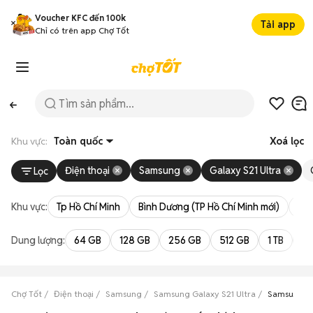
Voucher KFC đến 100k
Tải app
Chỉ có trên app Chợ Tốt
Khu vực:
Toàn quốc
Xoá lọc
Điện thoại
Samsung
Galaxy S21 Ultra
Lọc
Khu vực:
Tp Hồ Chí Minh
Bình Dương (TP Hồ Chí Minh mới)
Bà 
Dung lượng:
64 GB
128 GB
256 GB
512 GB
1 TB
2 
Chợ Tốt
Điện thoại
Samsung
Samsung Galaxy S21 Ultra
Samsung S2