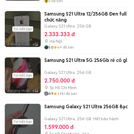
v
3
đã bán
Samsung S21 Ultra 12/256GB Đen full
chức năng
Galaxy S21 Ultra
256 GB
Tin hết hạn
2.333.333 đ
Hà Nội
3 tháng trước
6
5.0
69
đã bán
Samsung S21 Ultra 5G 256Gb rẻ có gl
Galaxy S21 Ultra
256 GB
Tin hết hạn
2.750.000 đ
Tp Hồ Chí Minh
3 tháng trước
6
4.9
3381
đã bán
Samsung Galaxy S21 Ultra 256GB Bạc
Galaxy S21 Ultra
256 GB
Hết bảo hành
Tin hết hạn
1.599.000 đ