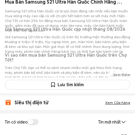
Mua Bán Samsung S21 Ultra Hàn Quốc Chính Hãng Giá Rẻ
Samsung S21 Ultra Hàn Quốc cũ là lựa chọn đáng cân nhắc nếu bạn muốn
mua dòng máy cao cấp cũ với chi phí tiết kiệm hơn so với máy mới. Hiện
Chợ Tốt có hơn 296 tin đăng mua bán Samsung S21 Ultra Hàn Quốc toàn
quốc, gồm máy đã qua sử dụng, máy like new, máy còn bảo hành hoặc
Giá Samsung S21 Ultra Hàn Quốc cập nhật tháng 08/2026
máy trần tùy người bán.
Giá Samsung S21 Ultra Hàn Quốc cũ trên thị trường hiện thường dao động
khoảng 6 triệu–9 triệu, tùy ngoại hình, pin, màn hình, bảo hành, phụ kiện
đi kèm và khu vực bán. Mức giá thực tế có thể chênh theo dung lượng, tình
trạng máy, phiên bản chính hãng/xách tay và thời hạn bảo hành còn lại.
Vì sao nên mua bán Samsung S21 Ultra Hàn Quốc trên Chợ
Tốt?
Trên Chợ Tốt, bạn có thể so sánh nhanh nhiều mức giá theo tình trạng
máy, phiên bản bộ nhớ, bảo hành và phụ kiện đi kèm; nên ưu tiên tin có
...Xem thêm
hình thật, mô tả rõ tình trạng và lịch sử sửa chữa nếu có. Khi mua Samsung
S21 Ultra Hàn Quốc cũ, bạn nên trao đổi rõ với người bán, hẹn kiểm tra
Lưu tìm kiếm
trực tiếp nếu có thể và đối chiếu giá với các tin đăng tương tự trước khi
chốt.
Siêu thị điện tử
Xem Cửa hàng
Tin có video
Tin mới nhất