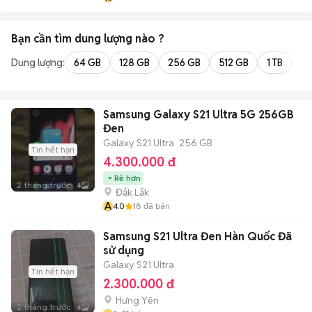
Bạn cần tìm
dung lượng
nào ?
Dung lượng:
64 GB
128 GB
256 GB
512 GB
1 TB
2 
Samsung Galaxy S21 Ultra 5G 256GB
Đen
Galaxy S21 Ultra
256 GB
Tin hết hạn
4.300.000 đ
Rẻ hơn
2 tháng trước
4
Đắk Lắk
A
4.0
18
đã bán
Samsung S21 Ultra Đen Hàn Quốc Đã
sử dụng
Galaxy S21 Ultra
Tin hết hạn
2.300.000 đ
Hưng Yên
2 tháng trước
4