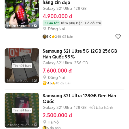
hãng zin đẹp
Galaxy S21 Ultra
128 GB
4.900.000 đ
Giá tốt
Kèm phụ kiện
Có đổi trả
1 tuần trước
6
Đồng Nai
5.0
248
đã bán
Samsung S21 Ultra 5G 12GB|256GB
Hàn Quốc 99%
Galaxy S21 Ultra
256 GB
Tin hết hạn
7.600.000 đ
Đồng Nai
1 tháng trước
3
4.5
48
đã bán
Samsung S21 Ultra 128GB Đen Hàn
Quốc
Galaxy S21 Ultra
128 GB
Hết bảo hành
Tin hết hạn
2.500.000 đ
Hà Nội
2 tháng trước
6
R
6
đã bán