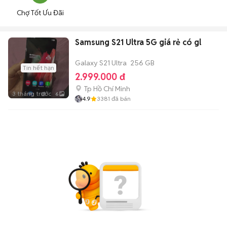
Chợ Tốt Ưu Đãi
Samsung S21 Ultra 5G giá rẻ có gl
Galaxy S21 Ultra
256 GB
Tin hết hạn
2.999.000 đ
Tp Hồ Chí Minh
3 tháng trước
6
4.9
3381
đã bán