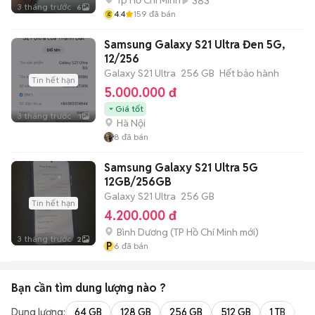
Tp Hồ Chí Minh
383
3 tháng trước
6
4.4
159
đã bán
Samsung Galaxy S21 Ultra Đen 5G,
12/256
Galaxy S21 Ultra
256 GB
Hết bảo hành
Tin hết hạn
5.000.000 đ
Giá tốt
3 tháng trước
1
Hà Nội
8
đã bán
Samsung Galaxy S21 Ultra 5G
12GB/256GB
Galaxy S21 Ultra
256 GB
Tin hết hạn
4.200.000 đ
Bình Dương
(
TP Hồ Chí Minh
mới)
3 tháng trước
2
P
6
đã bán
Bạn cần tìm
dung lượng
nào ?
Dung lượng:
64 GB
128 GB
256 GB
512 GB
1 TB
2 