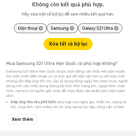
Không còn kết quả phù hợp.
Hãy xóa một số bộ lọc để xem nhiều kết quả hơn.
Điện thoại
Samsung
Galaxy S21 Ultra
Xóa tất cả bộ lọc
Mua Samsung S21 Ultra Hàn Quốc có phù hợp không?
Samsung S21 Ultra Hàn Quốc là lựa chọn đáng cân nhắc nếu bạn muốn
tìm một chiếc điện thoại cũ có mức giá dễ tiếp cận hơn so với máy mới
nhưng vẫn đáp ứng tốt nhu cầu sử dụng hằng ngày. Khi chọn mua, người
dùng nên cân nhắc dung lượng bộ nhớ, tình trạng pin, ngoại hình, màn
hình, camera và nguồn gốc máy để chọn được sản phẩm phù hợp ngân
sách.
Đáp ứng nhu cầu phổ biến:
phù hợp cho nghe gọi, nhắn tin, mạng xã
hội, chụp ảnh, xem video và các ứng dụng học tập, công việc cơ bản.
Dễ chọn theo ngân sách:
thị trường máy cũ có nhiều mức giá theo
Xem thêm
tình trạng, dung lượng, màu sắc, bảo hành và phụ kiện đi kèm.
Cần kiểm tra kỹ trước khi mua:
nên test màn hình, cảm ứng, camera,
loa, sạc, pin, IMEI/serial và tài khoản đăng nhập trước khi thanh toán.