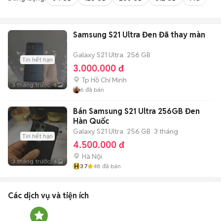
Samsung S21 Ultra Đen Đã thay màn
Galaxy S21 Ultra
256 GB
Tin hết hạn
3.000.000 đ
Tp Hồ Chí Minh
3 tháng trước
6
6
đã bán
Bán Samsung S21 Ultra 256GB Đen
Hàn Quốc
Galaxy S21 Ultra
256 GB
3 tháng
Tin hết hạn
4.500.000 đ
Hà Nội
3 tháng trước
6
H
3.7
48
đã bán
Các dịch vụ và tiện ích