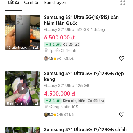
Tất cả
Cá nhân
Bán chuyên
Samsung S21 Ultra 5G(16/512) bản
hiếm Hàn Quốc
Galaxy S21 Ultra
512 GB
1 tháng
6.500.000 đ
Giá tốt
Có đổi trả
16 giờ trước
6
Tp Hồ Chí Minh
4.8
604
đã bán
Samsung S21 Ultra 5G 12/128GB đẹp
keng
Galaxy S21 Ultra
128 GB
4.500.000 đ
Giá tốt
Kèm phụ kiện
Có đổi trả
5 ngày trước
5
Đồng Nai
105
5.0
248
đã bán
Samsung S21 Ultra 5G 12/128GB chính