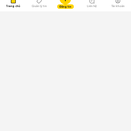
Trang chủ
Quản lý tin
Liên hệ
Tài khoản
Đăng tin
109.000 Bình chọn
Tải ứng dụng Chợ Tốt
Về Chợ Tốt
Quy chế sàn
Chính sách bảo mật
Giải quyết tranh chấp
CÔNG TY TNHH CHỢ TỐT - Người đại diện theo pháp luật:
Nguyễn Trọng Tấn; GPDKKD: 0312120782 do Sở KH & ĐT TP.HCM cấp ngày
11/01/2013;
GPMXH: 185/GP-BTTTT do Bộ Thông tin và Truyền thông
cấp ngày 09/07/2024 - Chịu trách nhiệm