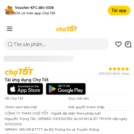
Voucher KFC đến 100k
Tải app
Chỉ có trên app Chợ Tốt
109.000 Bình chọn
Tải ứng dụng Chợ Tốt
Về Chợ Tốt
Quy chế sàn
Chính sách bảo mật
Giải quyết tranh chấp
CÔNG TY TNHH CHỢ TỐT - Người đại diện theo pháp luật:
Đã có lỗi xảy ra!
Nguyễn Trọng Tấn; GPDKKD: 0312120782 do Sở KH & ĐT TP.HCM cấp ngày
11/01/2013;
Vui lòng thử lại sau.
GPMXH: 185/GP-BTTTT do Bộ Thông tin và Truyền thông