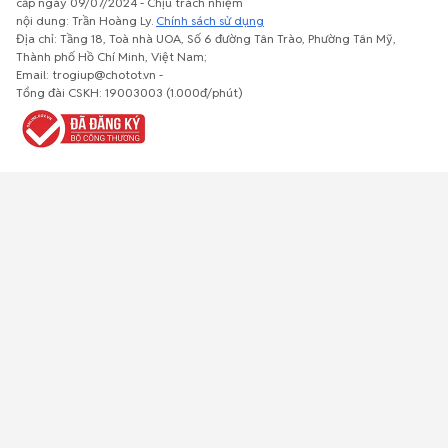
cấp ngày 09/07/2024 - Chịu trách nhiệm
nội dung: Trần Hoàng Ly.
Chính sách sử dụng
Địa chỉ: Tầng 18, Toà nhà UOA, Số 6 đường Tân Trào, Phường Tân Mỹ,
Thành phố Hồ Chí Minh, Việt Nam;
Email: trogiup@chotot.vn -
Bất động
Xe cộ
Thú cưng
Đồ gia
Giải trí, Thể
Tổng đài CSKH: 19003003 (1.000đ/phút)
sản
dụng, nội
thao, Sở
thất, cây
thích
cảnh
Việc làm
Đồ điện tử
Tủ lạnh, máy
Đồ dùng văn
Thời trang,
lạnh, máy
phòng,
Đồ dùng cá
giặt
công nông
nhân
nghiệp
Về trang chủ