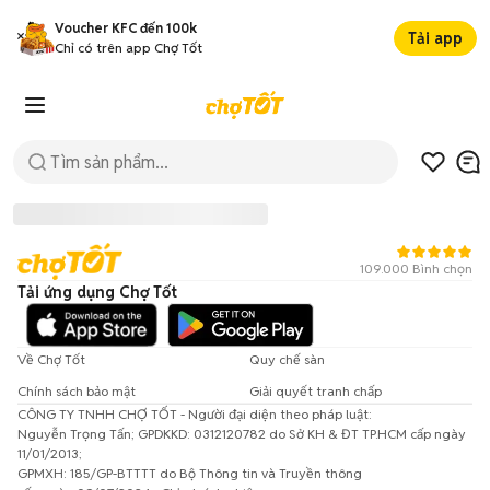
Voucher KFC đến 100k
Tải app
Chỉ có trên app Chợ Tốt
109.000 Bình chọn
Tải ứng dụng Chợ Tốt
Về Chợ Tốt
Quy chế sàn
Chính sách bảo mật
Giải quyết tranh chấp
CÔNG TY TNHH CHỢ TỐT - Người đại diện theo pháp luật:
Đã có lỗi xảy ra!
Nguyễn Trọng Tấn; GPDKKD: 0312120782 do Sở KH & ĐT TP.HCM cấp ngày
11/01/2013;
Vui lòng thử lại sau.
GPMXH: 185/GP-BTTTT do Bộ Thông tin và Truyền thông