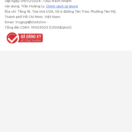
cấp ngày 09/07/2024 - Chịu trách nhiệm
nội dung: Trần Hoàng Ly.
Chính sách sử dụng
Địa chỉ: Tầng 18, Toà nhà UOA, Số 6 đường Tân Trào, Phường Tân Mỹ,
Thành phố Hồ Chí Minh, Việt Nam;
Email: trogiup@chotot.vn -
Bất động
Xe cộ
Thú cưng
Đồ gia
Giải trí, Thể
Tổng đài CSKH: 19003003 (1.000đ/phút)
sản
dụng, nội
thao, Sở
thất, cây
thích
cảnh
Việc làm
Đồ điện tử
Tủ lạnh, máy
Đồ dùng văn
Thời trang,
lạnh, máy
phòng,
Đồ dùng cá
giặt
công nông
nhân
nghiệp
Về trang chủ