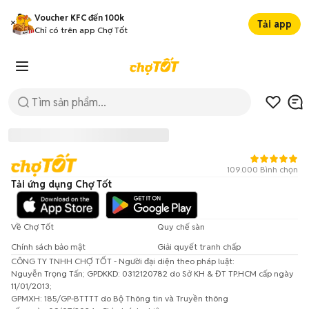
Voucher KFC đến 100k
Tải app
Chỉ có trên app Chợ Tốt
109.000 Bình chọn
Tải ứng dụng Chợ Tốt
Về Chợ Tốt
Quy chế sàn
Chính sách bảo mật
Giải quyết tranh chấp
CÔNG TY TNHH CHỢ TỐT - Người đại diện theo pháp luật:
Đã có lỗi xảy ra!
Nguyễn Trọng Tấn; GPDKKD: 0312120782 do Sở KH & ĐT TP.HCM cấp ngày
11/01/2013;
Vui lòng thử lại sau.
GPMXH: 185/GP-BTTTT do Bộ Thông tin và Truyền thông