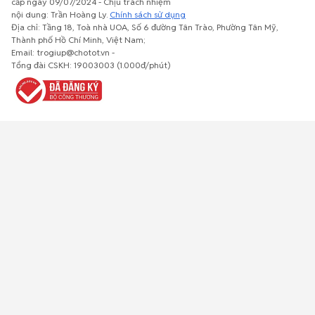
cấp ngày 09/07/2024 - Chịu trách nhiệm
nội dung: Trần Hoàng Ly.
Chính sách sử dụng
Địa chỉ: Tầng 18, Toà nhà UOA, Số 6 đường Tân Trào, Phường Tân Mỹ,
Thành phố Hồ Chí Minh, Việt Nam;
Email: trogiup@chotot.vn -
Bất động
Xe cộ
Thú cưng
Đồ gia
Giải trí, Thể
Tổng đài CSKH: 19003003 (1.000đ/phút)
sản
dụng, nội
thao, Sở
thất, cây
thích
cảnh
Việc làm
Đồ điện tử
Tủ lạnh, máy
Đồ dùng văn
Thời trang,
lạnh, máy
phòng,
Đồ dùng cá
giặt
công nông
nhân
nghiệp
Về trang chủ