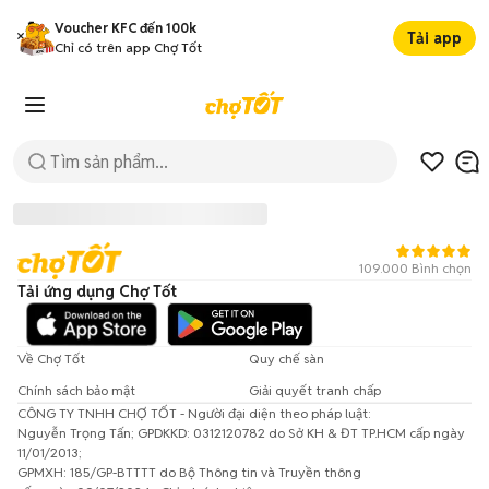
Voucher KFC đến 100k
Tải app
Chỉ có trên app Chợ Tốt
109.000 Bình chọn
Tải ứng dụng Chợ Tốt
Về Chợ Tốt
Quy chế sàn
Chính sách bảo mật
Giải quyết tranh chấp
CÔNG TY TNHH CHỢ TỐT - Người đại diện theo pháp luật:
Đã có lỗi xảy ra!
Nguyễn Trọng Tấn; GPDKKD: 0312120782 do Sở KH & ĐT TP.HCM cấp ngày
11/01/2013;
Vui lòng thử lại sau.
GPMXH: 185/GP-BTTTT do Bộ Thông tin và Truyền thông