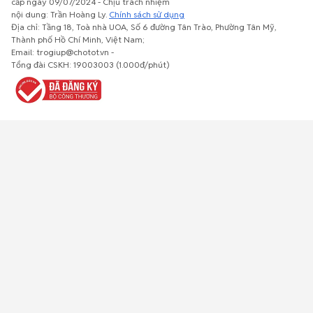
cấp ngày 09/07/2024 - Chịu trách nhiệm
nội dung: Trần Hoàng Ly.
Chính sách sử dụng
Địa chỉ: Tầng 18, Toà nhà UOA, Số 6 đường Tân Trào, Phường Tân Mỹ,
Thành phố Hồ Chí Minh, Việt Nam;
Email: trogiup@chotot.vn -
Bất động
Xe cộ
Thú cưng
Đồ gia
Giải trí, Thể
Tổng đài CSKH: 19003003 (1.000đ/phút)
sản
dụng, nội
thao, Sở
thất, cây
thích
cảnh
Việc làm
Đồ điện tử
Tủ lạnh, máy
Đồ dùng văn
Thời trang,
lạnh, máy
phòng,
Đồ dùng cá
giặt
công nông
nhân
nghiệp
Về trang chủ