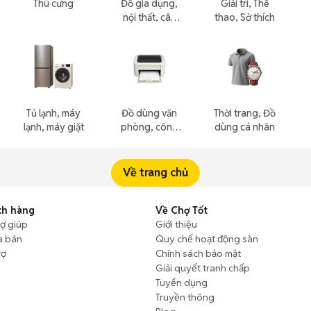
Thú cưng
Đồ gia dụng,
Giải trí, Thể
nội thất, cây
thao, Sở thích
cảnh
Tủ lạnh, máy
Đồ dùng văn
Thời trang, Đồ
lạnh, máy giặt
phòng, công
dùng cá nhân
nông nghiệp
Về trang chủ
ch hàng
Về Chợ Tốt
rợ giúp
Giới thiệu
a bán
Quy chế hoạt động sàn
rợ
Chính sách bảo mật
Giải quyết tranh chấp
Tuyển dụng
Truyền thông