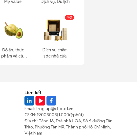
Mẹ và bé
Dịch vụ, Du lịch
Đồ ăn, thực
Dịch vụ chăm
phẩm và các
sóc nhà cửa
loại khác
Liên kết
Email:
trogiup@chotot.vn
CSKH:
19003003
(1.000đ/phút)
Địa chỉ: Tầng 18, Toà nhà UOA, Số 6 đường Tân
Trào, Phường Tân Mỹ, Thành phố Hồ Chí Minh,
Việt Nam