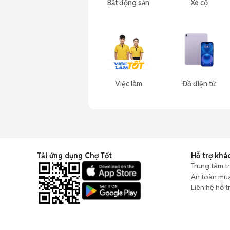
Bất động sản
Xe cộ
Việc làm
Đồ điện tử
Tải ứng dụng Chợ Tốt
Hỗ trợ khá
Trung tâm t
An toàn mu
Liên hệ hỗ t