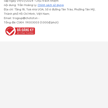
cấp ngày 09/07/2024 - Chịu trách nhiệm
nội dung: Trần Hoàng Ly.
Chính sách sử dụng
Địa chỉ: Tầng 18, Toà nhà UOA, Số 6 đường Tân Trào, Phường Tân Mỹ,
Thành phố Hồ Chí Minh, Việt Nam;
Email: trogiup@chotot.vn -
Bất động
Xe cộ
Thú cưng
Đồ gia
Giải trí, Thể
Tổng đài CSKH: 19003003 (1.000đ/phút)
sản
dụng, nội
thao, Sở
thất, cây
thích
cảnh
Việc làm
Đồ điện tử
Tủ lạnh, máy
Đồ dùng văn
Thời trang,
lạnh, máy
phòng,
Đồ dùng cá
giặt
công nông
nhân
nghiệp
Về trang chủ