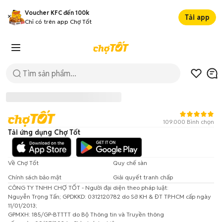
Voucher KFC đến 100k
Tải app
Chỉ có trên app Chợ Tốt
109.000 Bình chọn
Tải ứng dụng Chợ Tốt
Về Chợ Tốt
Quy chế sàn
Chính sách bảo mật
Giải quyết tranh chấp
CÔNG TY TNHH CHỢ TỐT - Người đại diện theo pháp luật:
Đã có lỗi xảy ra!
Nguyễn Trọng Tấn; GPDKKD: 0312120782 do Sở KH & ĐT TP.HCM cấp ngày
11/01/2013;
Vui lòng thử lại sau.
GPMXH: 185/GP-BTTTT do Bộ Thông tin và Truyền thông