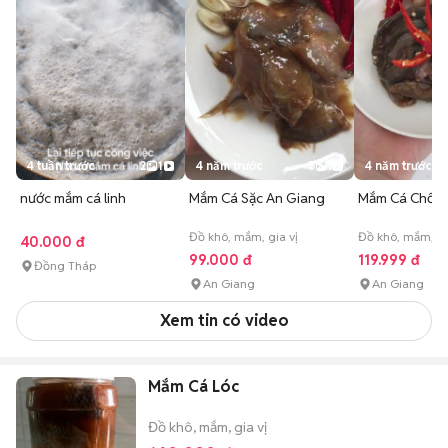
4 tuần trước
2
1
4 năm trước
5
1
4 năm trước
nước mắm cá linh
Mắm Cá Sặc An Giang
Mắm Cá Chốt 
Đồ khô, mắm, gia vị
Đồ khô, mắm, gi
40.000 đ
99.000 đ
119.999 đ
Đồng Tháp
An Giang
An Giang
Xem tin có video
Mắm Cá Lóc
Đồ khô, mắm, gia vị