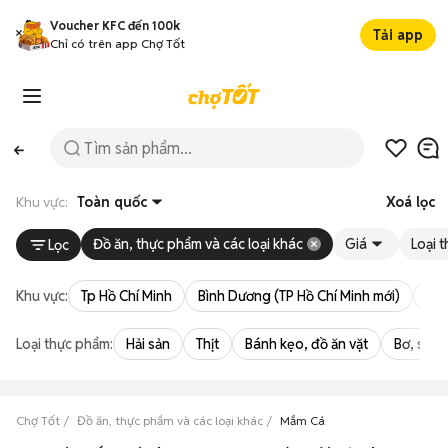
Voucher KFC đến 100k
Tải app
Chỉ có trên app Chợ Tốt
Khu vực:
Toàn quốc
Xoá lọc
Đồ ăn, thực phẩm và các loại khác
Giá
Loại 
Lọc
Khu vực:
Tp Hồ Chí Minh
Bình Dương (TP Hồ Chí Minh mới)
Bà 
Loại thực phẩm:
Hải sản
Thịt
Bánh kẹo, đồ ăn vặt
Bơ, sữa,
Chợ Tốt
Đồ ăn, thực phẩm và các loại khác
Mắm Cá