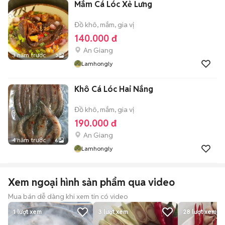
Mắm Cá Lóc Xẻ Lưng
Đồ khô, mắm, gia vị
140.000 đ
An Giang
3 năm trước
3
Lamhongly
Khô Cá Lóc Hai Nắng
Đồ khô, mắm, gia vị
190.000 đ
An Giang
4 năm trước
6
Lamhongly
Xem ngoại hình sản phẩm qua video
Mua bán dễ dàng khi xem tin có video
1
lượt xem
3
lượt xem
28
lượt xem