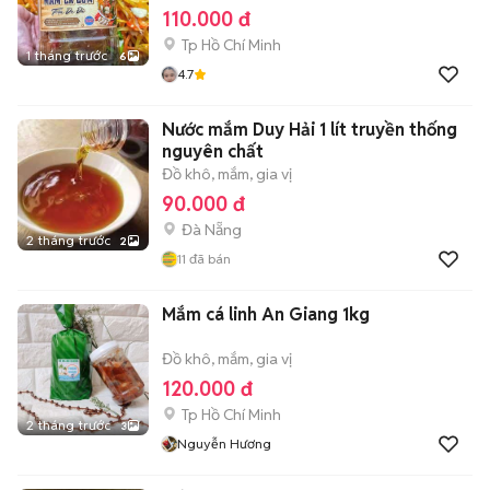
110.000 đ
Tp Hồ Chí Minh
1 tháng trước
6
4.7
Nước mắm Duy Hải 1 lít truyền thống
nguyên chất
Đồ khô, mắm, gia vị
90.000 đ
Đà Nẵng
2 tháng trước
2
11
đã bán
Mắm cá linh An Giang 1kg
Đồ khô, mắm, gia vị
120.000 đ
Tp Hồ Chí Minh
2 tháng trước
3
Nguyễn Hương