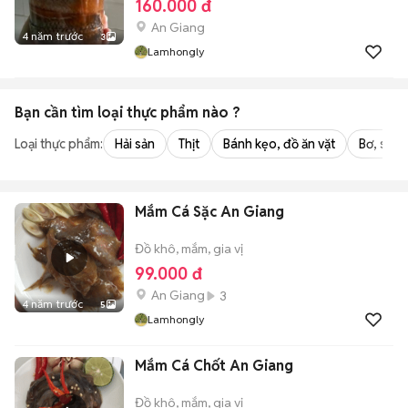
160.000 đ
An Giang
4 năm trước
3
Lamhongly
Bạn cần tìm
loại thực phẩm
nào ?
Loại thực phẩm:
Hải sản
Thịt
Bánh kẹo, đồ ăn vặt
Bơ, sữa,
Mắm Cá Sặc An Giang
Đồ khô, mắm, gia vị
99.000 đ
An Giang
3
4 năm trước
5
Lamhongly
Mắm Cá Chốt An Giang
Đồ khô, mắm, gia vị