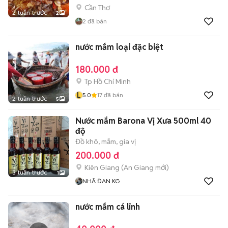
Cần Thơ
2 tuần trước
2
2
đã bán
nước mắm loại đặc biệt
180.000 đ
Tp Hồ Chí Minh
L
5.0
17
đã bán
2 tuần trước
5
Nước mắm Barona Vị Xưa 500ml 40
độ
Đồ khô, mắm, gia vị
200.000 đ
Kiên Giang
(
An Giang
mới)
3 tuần trước
1
NHÃ ĐAN KG
nước mắm cá linh