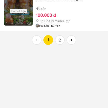
Hải sản
Tin hết hạn
100.000 đ
Tp Hồ Chí Minh
27
3 tháng trước
1
Hải Sản Phú Yên
1
2