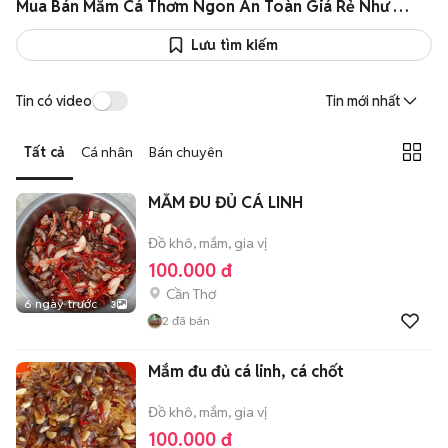
Mua Bán Mắm Cá Thơm Ngon An Toàn Giá Rẻ Như Giá Sỉ
Lưu tìm kiếm
Tin có video
Tin mới nhất
Tất cả
Cá nhân
Bán chuyên
MẮM ĐU ĐỦ CÁ LINH
Đồ khô, mắm, gia vị
100.000 đ
Cần Thơ
6 ngày trước
3
2
đã bán
Mắm đu đủ cá linh, cá chốt
Đồ khô, mắm, gia vị
100.000 đ