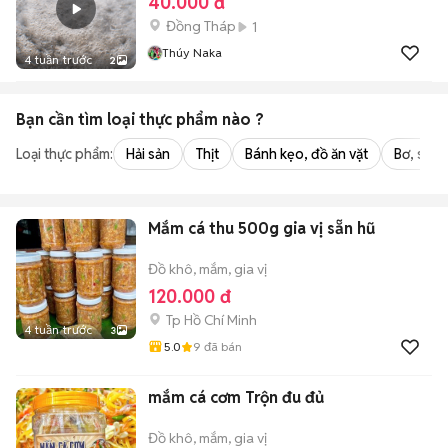
40.000 đ
Đồng Tháp
1
Thúy Naka
4 tuần trước
2
Bạn cần tìm
loại thực phẩm
nào ?
Loại thực phẩm:
Hải sản
Thịt
Bánh kẹo, đồ ăn vặt
Bơ, sữa,
Mắm cá thu 500g gia vị sẵn hũ
Đồ khô, mắm, gia vị
120.000 đ
Tp Hồ Chí Minh
4 tuần trước
3
5.0
9
đã bán
mắm cá cơm Trộn đu đủ
Đồ khô, mắm, gia vị