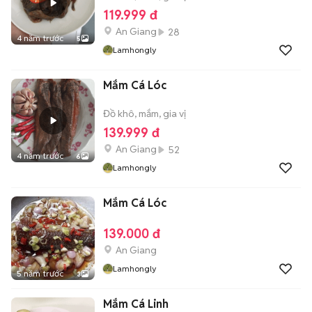
119.999 đ
An Giang
28
4 năm trước
5
Lamhongly
Mắm Cá Lóc
Đồ khô, mắm, gia vị
139.999 đ
An Giang
52
4 năm trước
6
Lamhongly
Mắm Cá Lóc
139.000 đ
An Giang
Lamhongly
5 năm trước
3
Mắm Cá Linh