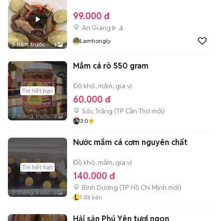
99.000 đ
An Giang
4
Lamhongly
5 năm trước
5
Mắm cá rò 550 gram
Đồ khô, mắm, gia vị
Tin hết hạn
60.000 đ
Sóc Trăng
(
TP Cần Thơ
mới)
2 tháng trước
2
3.0
Nước mắm cá cơm nguyên chất
Đồ khô, mắm, gia vị
Tin hết hạn
140.000 đ
Bình Dương
(
TP Hồ Chí Minh
mới)
2 tháng trước
2
L
1
đã bán
Hải sản Phú Yên tươi ngon