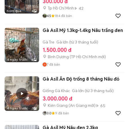
300.000 đ
Tp Hồ Chí Minh
42
hôm qua
4
4.5
184
đã bán
Gà Asil Mỹ 1.3kg-1.4kg Nâu trắng đen
Gà Tre
Gà lớn (từ 3 tháng tuổi)
1.500.000 đ
Bình Dương
(
TP Hồ Chí Minh
mới)
4 ngày trước
6
7
đã bán
Gà Asil Ấn Độ trống 8 tháng Nâu đỏ
Giống Gà Khác
Gà lớn (từ 3 tháng tuổi)
3.000.000 đ
Kiên Giang
(
An Giang
mới)
65
4 ngày trước
1
3.0
9
đã bán
Gà Asil Mỹ Nâu đen 2.3kg