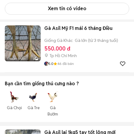
Xem tin có video
Gà Asil Mỹ F1 mái 6 tháng Điều
Giống Gà Khác
Gà lớn (từ 3 tháng tuổi)
550.000 đ
Tp Hồ Chí Minh
1 tuần trước
3
5.0
46
đã bán
Bạn cần tìm
giống thú cưng
nào ?
Gà Chọi
Gà Tre
Gà
Bướm
Gà Asil lai 1kg5 tay tốt lông mới