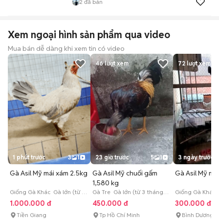
2
đã bán
Xem ngoại hình sản phẩm qua video
Mua bán dễ dàng khi xem tin có video
46
lượt xem
72
lượt xem
1 phút trước
3
1
23 giờ trước
5
1
3 ngày trước
Gà Asil Mỹ mái xám 2.5kg
Gà Asil Mỹ chuối gấm
Gà Asil Mỹ mái
1,580 kg
Giống Gà Khác Gà lớn (từ 3
Gà Tre Gà lớn (từ 3 tháng
Giống Gà Khác 
tháng tuổi)
tuổi)
3 tháng tuổi)
1.000.000 đ
450.000 đ
300.000 đ
Tiền Giang
Tp Hồ Chí Minh
Bình Dương