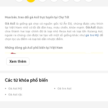
Mua bán, trao đổi gà Asil trực tuyến tại Chợ Tốt
Gà Asil
là giống gà chọi có nguồn gốc từ Ấn Độ, chúng được yêu thích
tại Việt Nam nhờ có lối đá đòn hay, máu chiến, khỏe mạnh.
Gà Asil
được
chia thành hai loại chính đó là loại nhỏ Reza Asil và loại lớn Kulang Asil,
ngoài ra chúng còn được lai tạo với một số giống khác như
gà tre Mỹ
để
chọn lọc ưu điểm và loại bỏ dần nhược điểm.
Những dòng gà Asil phổ biến tại Việt Nam
Xem thêm
Các từ khóa phổ biến
Gà Asil Mỹ
Gà tre Asil
Gà Asil rặc