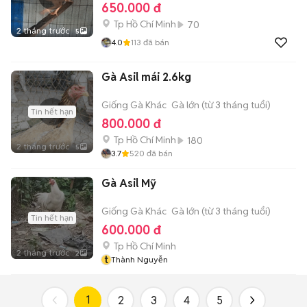
650.000 đ
Tp Hồ Chí Minh
70
2 tháng trước
5
4.0
113
đã bán
Gà Asil mái 2.6kg
Giống Gà Khác
Gà lớn (từ 3 tháng tuổi)
Tin hết hạn
800.000 đ
Tp Hồ Chí Minh
180
2 tháng trước
5
3.7
520
đã bán
Gà Asil Mỹ
Giống Gà Khác
Gà lớn (từ 3 tháng tuổi)
Tin hết hạn
600.000 đ
Tp Hồ Chí Minh
2 tháng trước
2
t
Thành Nguyễn
1
2
3
4
5