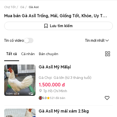
Chợ Tốt
Gà
Gà Asil
Mua bán Gà Asil Trống, Mái, Giống Tốt, Khỏe, Uy Tín, Giá Rẻ
Lưu tìm kiếm
Tin có video
Tin mới nhất
Tất cả
Cá nhân
Bán chuyên
Gà Asil Mỹ Mãlại
Gà Chọi
Gà lớn (từ 3 tháng tuổi)
1.500.000 đ
Tp Hồ Chí Minh
hôm qua
5
5.0
521
đã bán
Gà Asil Mỹ mái xám 2.5kg