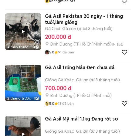
k
Khangminhlozz
Gà Asil Pakistan 20 ngày - 1 tháng
tuổi,làm giống
Gà Chọi
Gà con (dưới 3 tháng tuổi)
200.000 đ
Bình Dương
(
TP Hồ Chí Minh
mới)
150
4 tuần trước
4
5.0
91
đã bán
Gà Asil trống Nâu Đen chưa đá
Giống Gà Khác
Gà lớn (từ 3 tháng tuổi)
700.000 đ
Bình Dương
(
TP Hồ Chí Minh
mới)
2 tháng trước
1
N
5.0
13
đã bán
Gà Asil Mỹ mái 1.1kg Đang rớt so
Giống Gà Khác
Gà lớn (từ 3 tháng tuổi)