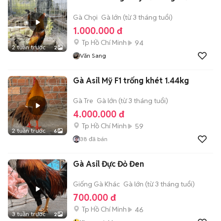
Gà Chọi
Gà lớn (từ 3 tháng tuổi)
1.000.000 đ
Tp Hồ Chí Minh
94
2 tuần trước
2
Văn Sang
Gà Asil Mỹ F1 trống khét 1.44kg
Gà Tre
Gà lớn (từ 3 tháng tuổi)
4.000.000 đ
Tp Hồ Chí Minh
59
2 tuần trước
6
38
đã bán
Gà Asil Đực Đỏ Đen
Giống Gà Khác
Gà lớn (từ 3 tháng tuổi)
700.000 đ
Tp Hồ Chí Minh
46
3 tuần trước
2