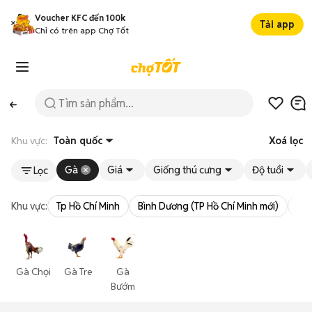
Voucher KFC đến 100k
Tải app
Chỉ có trên app Chợ Tốt
Khu vực:
Toàn quốc
Xoá lọc
Gà
Giá
Giống thú cưng
Độ tuổi
Lọc
Khu vực:
Tp Hồ Chí Minh
Bình Dương (TP Hồ Chí Minh mới)
Bà 
Gà Chọi
Gà Tre
Gà
Bướm