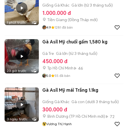
Giống Gà Khác
Gà lớn (từ 3 tháng tuổi)
1.000.000 đ
Tiền Giang
(
Đồng Tháp
mới)
1 phút trước
3
4.9
1281
đã bán
Gà Asil Mỹ chuối gấm 1,580 kg
Gà Tre
Gà lớn (từ 3 tháng tuổi)
450.000 đ
Tp Hồ Chí Minh
46
23 giờ trước
5
5.0
55
đã bán
Gà Asil Mỹ mái Trắng 1.1kg
Giống Gà Khác
Gà con (dưới 3 tháng tuổi)
300.000 đ
Bình Dương
(
TP Hồ Chí Minh
mới)
72
3 ngày trước
1
V
Vương Thị Hạnh