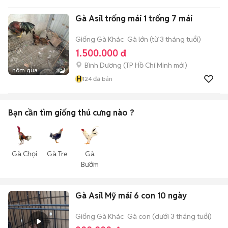
Gà Asil trống mái 1 trống 7 mái
Giống Gà Khác
Gà lớn (từ 3 tháng tuổi)
1.500.000 đ
Bình Dương
(
TP Hồ Chí Minh
mới)
hôm qua
3
H
124
đã bán
Bạn cần tìm
giống thú cưng
nào ?
Gà Chọi
Gà Tre
Gà
Bướm
Gà Asil Mỹ mái 6 con 10 ngày
Giống Gà Khác
Gà con (dưới 3 tháng tuổi)