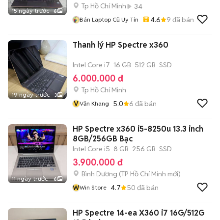
Tp Hồ Chí Minh
34
15 ngày trước
6
4.6
9
đã bán
Bán Laptop Cũ Uy Tín
Thanh lý HP Spectre x360
Intel Core i7
16 GB
512 GB
SSD
6.000.000 đ
Tp Hồ Chí Minh
19 ngày trước
3
V
5.0
6
đã bán
Văn Khang
HP Spectre x360 i5-8250u 13.3 inch
8GB/256GB Bạc
Intel Core i5
8 GB
256 GB
SSD
3.900.000 đ
Bình Dương
(
TP Hồ Chí Minh
mới)
11 ngày trước
6
W
4.7
50
đã bán
Win Store
HP Spectre 14-ea X360 i7 16G/512G