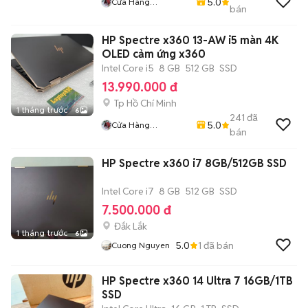
5.0
Cửa Hàng
bán
LaptopNSC
HP Spectre x360 13-AW i5 màn 4K
OLED cảm ứng x360
Intel Core i5
8 GB
512 GB
SSD
13.990.000 đ
Tp Hồ Chí Minh
1 tháng trước
6
241
đã
5.0
Cửa Hàng
bán
LaptopNSC
HP Spectre x360 i7 8GB/512GB SSD
Intel Core i7
8 GB
512 GB
SSD
7.500.000 đ
Đắk Lắk
1 tháng trước
6
5.0
1
đã bán
Cuong Nguyen
HP Spectre x360 14 Ultra 7 16GB/1TB
SSD