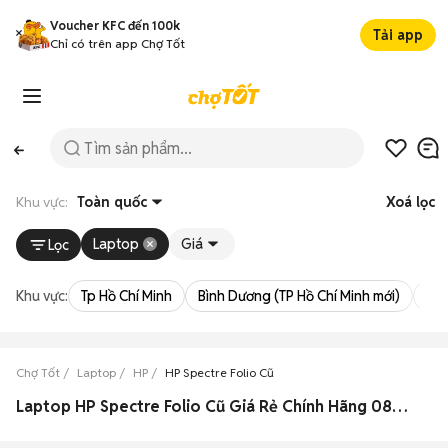
Voucher KFC đến 100k
Tải app
Chỉ có trên app Chợ Tốt
Khu vực:
Toàn quốc
Xoá lọc
Laptop
Giá
Lọc
Khu vực:
Tp Hồ Chí Minh
Bình Dương (TP Hồ Chí Minh mới)
Bà 
Chợ Tốt
Laptop
HP
HP Spectre Folio Cũ
Laptop HP Spectre Folio Cũ Giá Rẻ Chính Hãng 08/2026