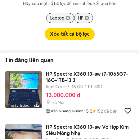
Hãy xóa một số bộ lọc để xem nhiều kết quả hơn
Laptop
HP
Xóa tất cả bộ lọc
Tin đăng liên quan
HP Spectre X360 13-aw i7-1065G7-
16G-1TB-13.3"
Intel Core i7
16 GB
1 TB
SSD
13.000.000 đ
Hà Nội
1 ngày trước
6
5.0
152
đã bán
Trần Quang Quỳnh
HP Spectre X360 13-aw Vỏ Hợp Kim
Siêu Mỏng Nhẹ