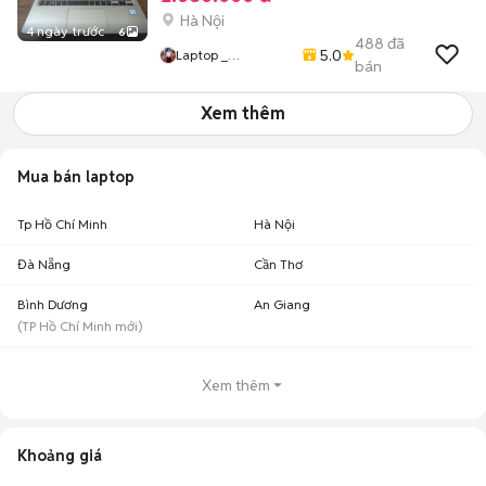
Hà Nội
4 ngày trước
6
488
đã
5.0
Laptop _
bán
Dong_Duy
Xem thêm
Mua bán laptop
Tp Hồ Chí Minh
Hà Nội
Đà Nẵng
Cần Thơ
Bình Dương
An Giang
(
TP Hồ Chí Minh
mới)
Xem thêm
Khoảng giá