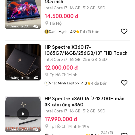
13.5 inch
Intel Core i7
16 GB
512 GB
SSD
14.500.000 đ
Hà Nội
1 tháng trước
4
D
4.9
114
đã bán
Danh Mạnh
HP Spectre X360 i7-
1065G7/16GB/256GB/13" FHD Touch
Intel Core i7
16 GB
256 GB
SSD
12.000.000 đ
Tp Hồ Chí Minh
1 tháng trước
4
4.3
4
đã bán
Nhật Minh Laptop
HP Spectre x360 16 i7-13700H màn
3K cảm ứng x360
Intel Core i7
16 GB
512 GB
SSD
17.990.000 đ
Tp Hồ Chí Minh
196
1 tháng trước
5
241
đã