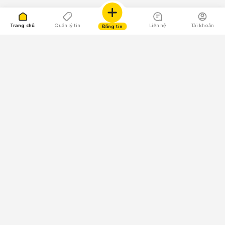
Trang chủ
Quản lý tin
Liên hệ
Tài khoản
Đăng tin
109.000 Bình chọn
Tải ứng dụng Chợ Tốt
Về Chợ Tốt
Quy chế sàn
Chính sách bảo mật
Giải quyết tranh chấp
CÔNG TY TNHH CHỢ TỐT - Người đại diện theo pháp luật:
Nguyễn Trọng Tấn; GPDKKD: 0312120782 do Sở KH & ĐT TP.HCM cấp ngày
11/01/2013;
GPMXH: 185/GP-BTTTT do Bộ Thông tin và Truyền thông
cấp ngày 09/07/2024 - Chịu trách nhiệm
nội dung: Trần Hoàng Ly.
Chính sách sử dụng