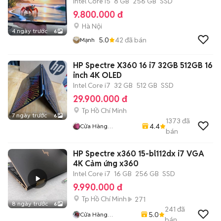
Intel Core i5
8 GB
256 GB
SSD
9.800.000 đ
Hà Nội
4 ngày trước
6
5.0
42
đã bán
Mạnh
HP Spectre X360 16 i7 32GB 512GB 16
inch 4K OLED
Intel Core i7
32 GB
512 GB
SSD
29.900.000 đ
Tp Hồ Chí Minh
7 ngày trước
6
1373
đã
4.4
Cửa Hàng
bán
LaptopTrieuPhat
HP Spectre x360 15-bl112dx i7 VGA
4K Cảm ứng x360
Intel Core i7
16 GB
256 GB
SSD
9.990.000 đ
Tp Hồ Chí Minh
271
8 ngày trước
6
241
đã
5.0
Cửa Hàng
bán