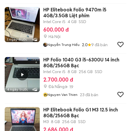
HP Elitebook Folio 9470m i5
4GB/3.5GB Liệt phím
Intel Core i5
4 GB
SSD
600.000 đ
Hà Nội
1 ngày trước
4
2.0
9
đã bán
Nguyễn Trung Hiếu
HP Folio 1040 G3 i5-6300U 14 inch
8GB/256GB Bạc
Intel Core i5
8 GB
256 GB
SSD
2.700.000 đ
Đà Nẵng
19
4 ngày trước
4
n
23
đã bán
Nguyen Van Thien
HP Elitebook Folio G1 M3 12.5 inch
8GB/256GB Bạc
M3
8 GB
256 GB
SSD
2.686.000 đ