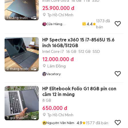
Intel Core Ultra
16 GB
1 TB
SSD
25.900.000 đ
Tp Hồ Chí Minh
1 tháng trước
6
1373
đã
4.4
Cửa Hàng
bán
LaptopTrieuPhat
HP Spectre x360 15 i7-8565U 15.6
inch 16GB/512GB
Intel Core i7
16 GB
512 GB
SSD
12.000.000 đ
Lâm Đồng
2 tháng trước
6
Vacatory
HP Elitebook Folio G1 8GB pin con
cằm 12 in mỏng
8 GB
650.000 đ
Tp Hồ Chí Minh
11 giờ trước
5
n
4.9
1577
đã bán
Nguyên Văn Năm