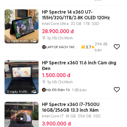
LaptopNSC
HP Spectre 14 x360 U7-
155H/32G/1TB/2.8K OLED 120Hz
Intel Core Ultra
32 GB
1 TB
SSD
28.900.000 đ
Tp Hồ Chí Minh
12 ngày trước
6
296
đã
3.7
LAPTOP XÁCH TAY
bán
MỸ 71
HP Spectre x360 11.6 inch Cảm ứng
Đen
1.500.000 đ
Tp Hồ Chí Minh
1
đã bán
Hội Đồ Điện Tử
11 ngày trước
4
HP Spectre x360 i7-7500U
16GB/256GB 13.3 inch Xám
Intel Core i7
16 GB
256 GB
SSD
3.900.000 đ