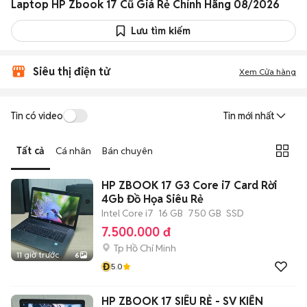
Laptop HP Zbook 17 Cũ Giá Rẻ Chính Hãng 08/2026
Lưu tìm kiếm
Siêu thị điện tử
Xem Cửa hàng
Tin có video
Tin mới nhất
Tất cả
Cá nhân
Bán chuyên
HP ZBOOK 17 G3 Core i7 Card Rời
4Gb Đồ Họa Siêu Rẻ
Intel Core i7
16 GB
750 GB
SSD
7.500.000 đ
Tp Hồ Chí Minh
11 giờ trước
6
Đ
5.0
HP ZBOOK 17 SIÊU RẺ - SV KIẾN