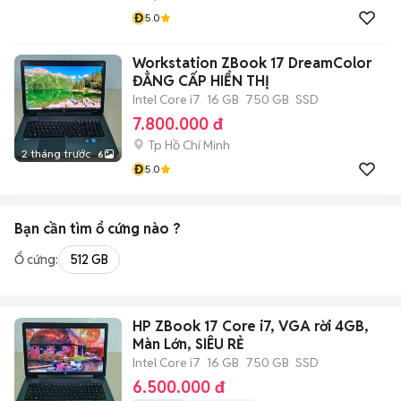
Đ
5.0
Workstation ZBook 17 DreamColor
ĐẲNG CẤP HIỂN THỊ
Intel Core i7
16 GB
750 GB
SSD
7.800.000 đ
Tp Hồ Chí Minh
2 tháng trước
6
Đ
5.0
Bạn cần tìm
ổ cứng
nào ?
Ổ cứng:
512 GB
HP ZBook 17 Core i7, VGA rời 4GB,
Màn Lớn, SIÊU RẺ
Intel Core i7
16 GB
750 GB
SSD
6.500.000 đ