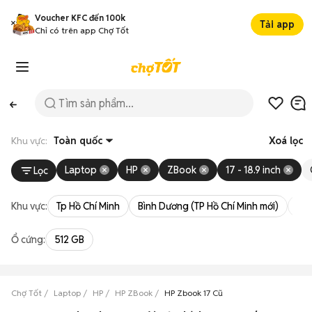
Voucher KFC đến 100k
Tải app
Chỉ có trên app Chợ Tốt
Khu vực:
Toàn quốc
Xoá lọc
Laptop
HP
ZBook
17 - 18.9 inch
Lọc
Khu vực:
Tp Hồ Chí Minh
Bình Dương (TP Hồ Chí Minh mới)
Bà 
Ổ cứng:
512 GB
Chợ Tốt
Laptop
HP
HP ZBook
HP Zbook 17 Cũ