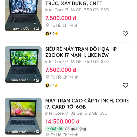
TRÚC, XÂY DỰNG, CNTT
Intel Core i7
16 GB
750 GB
SSD
7.500.000 đ
Tp Hồ Chí Minh
4 ngày trước
6
Đ
5.0
SIÊU RẺ MÁY TRẠM ĐỒ HỌA HP
ZBOOK 17 MẠNH, LIKE NEW
Intel Core i7
16 GB
750 GB
SSD
7.500.000 đ
Tp Hồ Chí Minh
3 tuần trước
6
Đ
4.4
MÁY TRẠM CAO CẤP 17 INCH, CORE
I7, CARD RỜI 6GB
Intel Core i7
32 GB
512 GB
SSD
14.500.000 đ
Giá tốt
Có quà tặng
4 tuần trước
6
Tp Hồ Chí Minh