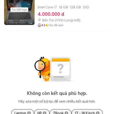
Intel Core i7
16 GB
128 GB
SSD
Tin hết hạn
4.000.000 đ
Bến Tre
(
Vĩnh Long
mới)
3 tháng trước
4
4.3
126
đã bán
Không còn kết quả phù hợp.
Hãy xóa một số bộ lọc để xem nhiều kết quả hơn.
Laptop
HP
ZBook
17 - 18.9 inch