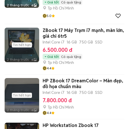
Giá tốt
Có quà tặng
2 tháng trước
6
Tp Hồ Chí Minh
Đ
5.0
ZBook 17 Máy Trạm i7 mạnh, màn lớn,
giá chỉ 6tr5
Intel Core i7
16 GB
750 GB
SSD
Tin hết hạn
6.500.000 đ
Giá tốt
Có quà tặng
2 tháng trước
6
Tp Hồ Chí Minh
Đ
4.4
HP ZBook 17 DreamColor – Màn đẹp,
đồ họa chuẩn màu
Intel Core i7
16 GB
750 GB
SSD
Tin hết hạn
7.800.000 đ
Tp Hồ Chí Minh
2 tháng trước
6
Đ
4.4
HP Workstation Zbook 17