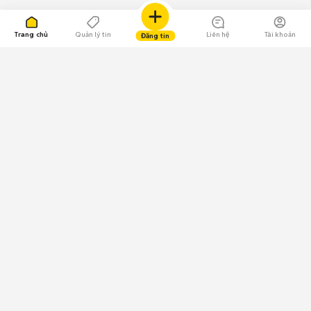
Trang chủ
Quản lý tin
Liên hệ
Tài khoản
Đăng tin
109.000 Bình chọn
Tải ứng dụng Chợ Tốt
Về Chợ Tốt
Quy chế sàn
Chính sách bảo mật
Giải quyết tranh chấp
CÔNG TY TNHH CHỢ TỐT - Người đại diện theo pháp luật:
Nguyễn Trọng Tấn; GPDKKD: 0312120782 do Sở KH & ĐT TP.HCM cấp ngày
11/01/2013;
GPMXH: 185/GP-BTTTT do Bộ Thông tin và Truyền thông