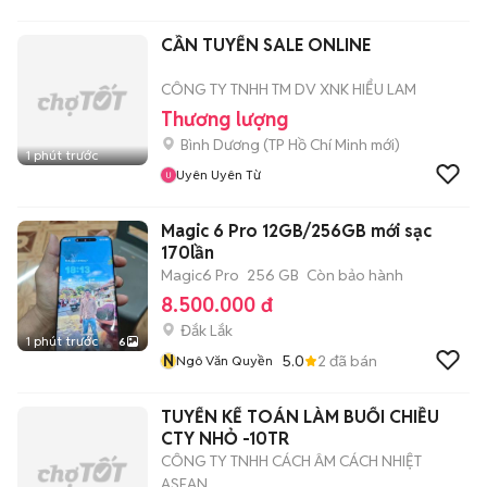
CẦN TUYỂN SALE ONLINE
CÔNG TY TNHH TM DV XNK HIỂU LAM
Thương lượng
Bình Dương
(
TP Hồ Chí Minh
mới)
1 phút trước
Uyên Uyên Từ
Magic 6 Pro 12GB/256GB mới sạc
170lần
Magic6 Pro
256 GB
Còn bảo hành
8.500.000 đ
Đắk Lắk
1 phút trước
6
N
5.0
2
đã bán
Ngô Văn Quyền
TUYỂN KẾ TOÁN LÀM BUỔI CHIỀU
CTY NHỎ -10TR
CÔNG TY TNHH CÁCH ÂM CÁCH NHIỆT
ASEAN