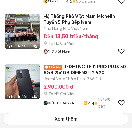
c
4.6
58
đã bán
Chế Châu
Hệ Thống Phở Việt Nam Michelin
Tuyển 5 Phụ Bếp Nam
Nhà Hàng Phở Việt Nam
Đến 13,50 triệu/tháng
Tp Hồ Chí Minh
1 phút trước
1
Phở Việt Nam
REDMI NOTE 11 PRO PLUS 5G
8GB.256GB DIMENSITY 920
Redmi Note 11 Pro Plus
256 GB
2.900.000 đ
Tp Hồ Chí Minh
1 phút trước
6
162
đã
4.4
ĐIỆN THOẠI GIÁ
bán
TỐT
Xem thêm