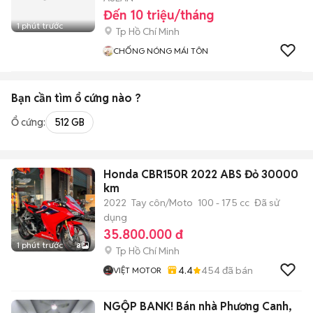
Đến 10 triệu/tháng
1 phút trước
Tp Hồ Chí Minh
CHỐNG NÓNG MÁI TÔN
Bạn cần tìm
ổ cứng
nào ?
Ổ cứng:
512 GB
Honda CBR150R 2022 ABS Đỏ 30000
km
2022
Tay côn/Moto
100 - 175 cc
Đã sử
dụng
35.800.000 đ
1 phút trước
8
Tp Hồ Chí Minh
4.4
454
đã bán
VIỆT MOTOR
NGỘP BANK! Bán nhà Phương Canh,