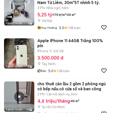
Nam Từ Liêm, 30m*5T nhỉnh 5 tỷ.
3 PN
Nhà ngõ, hẻm
5,25 tỷ
175 tr/m²
30 m²
Hà Nội
1 phút trước
3
H
5.0
1
đã bán
Huy Hoàng
Apple iPhone 11 64GB Trắng 100%
pin
iPhone 11
64 GB
3.500.000 đ
Tây Ninh
1 phút trước
6
5.0
1
đã bán
Bảo
cho thuê căn lầu 2 gồm 2 phòng ngủ
có bếp nấu.có cửa sổ và ban công
2 PN
Căn hộ dịch vụ, mini
4,6 triệu/tháng
40 m²
Tp Hồ Chí Minh
1 phút trước
10