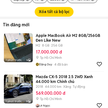
Xóa tất cả bộ lọc
Tin đăng mới
Apple MacBook Air M2 8GB/256GB
Đen Like New
M2
8 GB
256 GB
17.000.000 đ
Tp Hồ Chí Minh
1 phút trước
5
Đ
4
đã bán
Đặng Duy
Mazda CX-5 2018 2.5 2WD Xanh
44.000 km Chính chủ
2018
44.000 km
Xăng
Tự động
569.000.000 đ
Tp Hồ Chí Minh
1 phút trước
11
Lê Ngọc