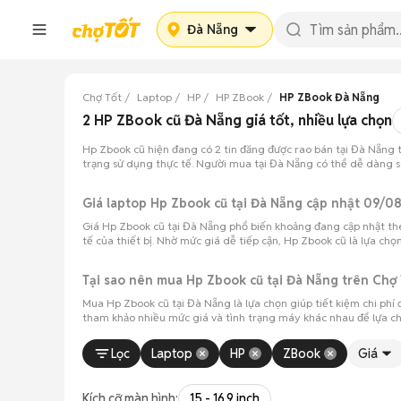
Đà Nẵng
Chợ Tốt
Laptop
HP
HP ZBook
HP ZBook Đà Nẵng
2 HP ZBook cũ Đà Nẵng giá tốt, nhiều lựa chọn
Hp Zbook cũ hiện đang có 2 tin đăng được rao bán tại Đà Nẵng 
trạng sử dụng thực tế. Người mua tại Đà Nẵng có thể dễ dàng so
Giá laptop Hp Zbook cũ tại Đà Nẵng cập nhật 09/0
Giá Hp Zbook cũ tại Đà Nẵng phổ biến khoảng đang cập nhật theo 
tế của thiết bị. Nhờ mức giá dễ tiếp cận, Hp Zbook cũ là lựa chọ
Tại sao nên mua Hp Zbook cũ tại Đà Nẵng trên Chợ 
Mua Hp Zbook cũ tại Đà Nẵng là lựa chọn giúp tiết kiệm chi ph
tham khảo nhiều mức giá và tình trạng máy khác nhau để lựa ch
Lọc
Laptop
HP
ZBook
Giá
Kích cỡ màn hình:
15 - 16.9 inch