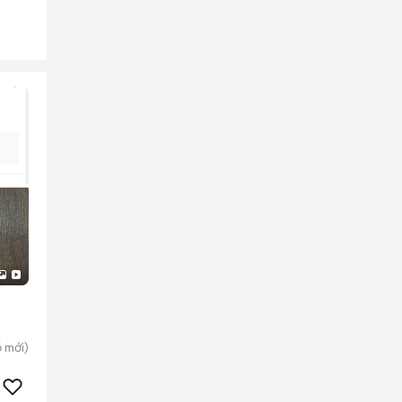
ỗ
mới)