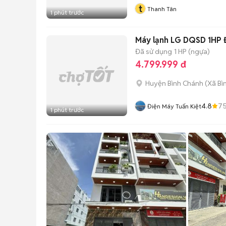
t
Thanh Tân
1 phút trước
Máy lạnh LG DQSD 1HP 
Đã sử dụng
1 HP (ngựa)
4.799.999 đ
Huyện Bình Chánh
(
Xã Bì
4.8
7
Điện Máy Tuấn Kiệt
1 phút trước