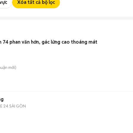
 vực
Xóa tất cả bộ lọc
 74 phan văn hớn, gác lửng cao thoáng mát
huận
mới)
ng
E 24 SÀI GÒN