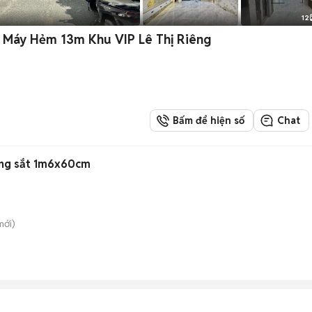
12
 Máy Hẻm 13m Khu VIP Lê Thị Riêng
Bấm để hiện số
Chat
ung sắt 1m6x60cm
ới)