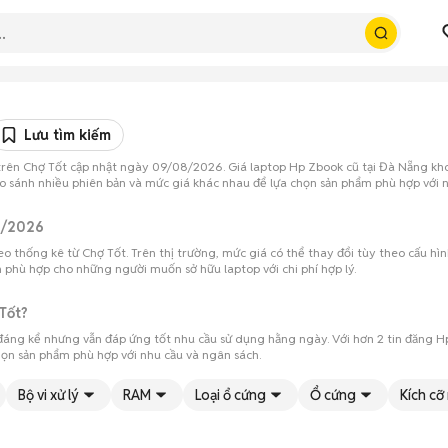
Lưu tìm kiếm
trên Chợ Tốt cập nhật ngày 09/08/2026. Giá laptop Hp Zbook cũ tại Đà Nẵng kho
 sánh nhiều phiên bản và mức giá khác nhau để lựa chọn sản phẩm phù hợp với nhu
8/2026
thống kê từ Chợ Tốt. Trên thị trường, mức giá có thể thay đổi tùy theo cấu hình,
n phù hợp cho những người muốn sở hữu laptop với chi phí hợp lý.
Tốt?
í đáng kể nhưng vẫn đáp ứng tốt nhu cầu sử dụng hằng ngày. Với hơn 2 tin đăng 
ọn sản phẩm phù hợp với nhu cầu và ngân sách.
Bộ vi xử lý
RAM
Loại ổ cứng
Ổ cứng
Kích cỡ