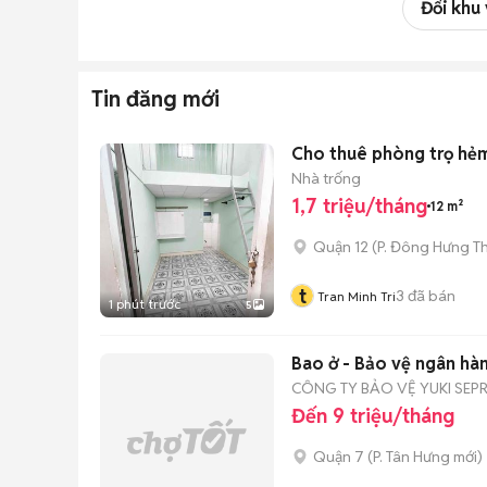
Đổi khu
Tin đăng mới
Cho thuê phòng trọ hẻm
Nhà trống
1,7 triệu/tháng
12 m²
Quận 12
(
P. Đông Hưng T
t
3
đã bán
Tran Minh Tri
1 phút trước
5
Bao ở - Bảo vệ ngân hà
CÔNG TY BẢO VỆ YUKI SEPR
Đến 9 triệu/tháng
Quận 7
(
P. Tân Hưng
mới)