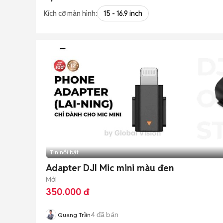
Kích cỡ màn hình:
15 - 16.9 inch
Tin nổi bật
Adapter DJI Mic mini màu đen
Mới
350.000 đ
4
đã bán
Quang Trần