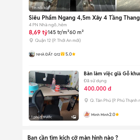
Tin nổi bật
Siêu Phẩm Ngang 4,5m Xây 4 Tầng Thang
4 PN
Nhà ngõ, hẻm
8,69 tỷ
145 tr/m²
60 m²
Quận 12
(
P. Thới An
mới)
5.0
NHÀ ĐẤT Q12
Bàn làm việc giả Gỗ kh
Đã sử dụng
400.000 đ
Q. Tân Phú
(
P. Phú Thạnh
m
2.0
Minh Minh
1 phút trước
1
Bạn cần tìm
kích cỡ màn hình
nào ?