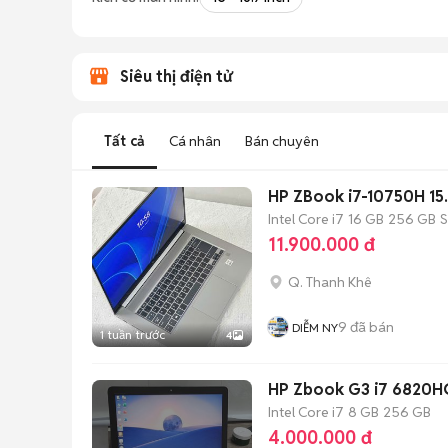
Siêu thị điện tử
Tất cả
Cá nhân
Bán chuyên
HP ZBook i7-10750H 15
Intel Core i7
16 GB
256 GB
11.900.000 đ
Q. Thanh Khê
9
đã bán
DIỄM NY
1 tuần trước
4
HP Zbook G3 i7 6820
Intel Core i7
8 GB
256 GB
4.000.000 đ