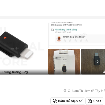
+
2
6
Q. Nam Từ Liêm
(
P. Tây M
Bấm để hiện số
Chat