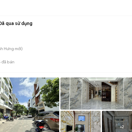
Đã qua sử dụng
nh Hưng
mới)
5
đã bán
+
2