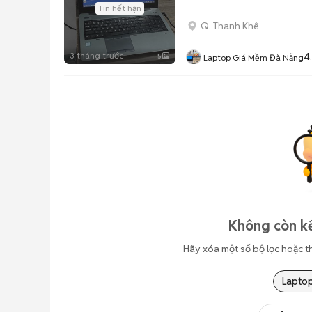
Tin hết hạn
Q. Thanh Khê
3 tháng trước
4
5
Laptop Giá Mềm Đà Nẵng
Không còn kế
Hãy xóa một số bộ lọc hoặc t
Lapto