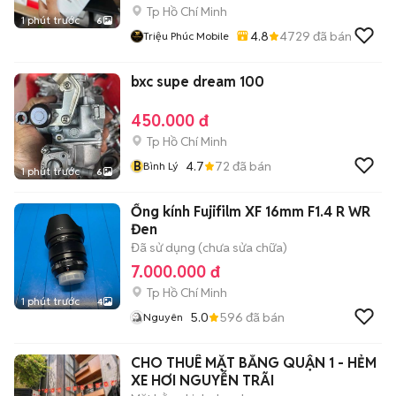
Tp Hồ Chí Minh
1 phút trước
6
4.8
4729
đã bán
Triệu Phúc Mobile
bxc supe dream 100
450.000 đ
Tp Hồ Chí Minh
B
4.7
72
đã bán
Bình Lý
1 phút trước
6
Ống kính Fujifilm XF 16mm F1.4 R WR
Đen
Đã sử dụng (chưa sửa chữa)
7.000.000 đ
Tp Hồ Chí Minh
1 phút trước
4
5.0
596
đã bán
Nguyên
CHO THUÊ MẶT BẰNG QUẬN 1 - HẺM
XE HƠI NGUYỄN TRÃI