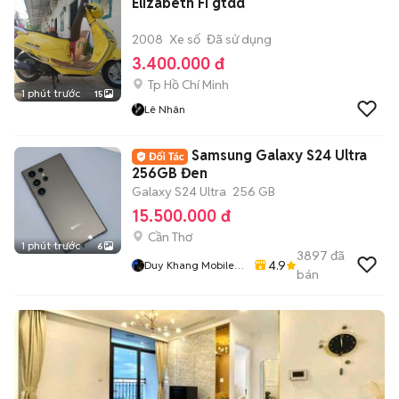
Elizabeth Fi gtdd
2008
Xe số
Đã sử dụng
3.400.000 đ
Tp Hồ Chí Minh
1 phút trước
15
Lê Nhân
Samsung Galaxy S24 Ultra
256GB Đen
Galaxy S24 Ultra
256 GB
15.500.000 đ
Cần Thơ
1 phút trước
6
3897
đã
4.9
Duy Khang Mobile
bán
Cần Thơ