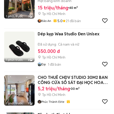
Mặt bằng kinh doanh
15 triệu/tháng
40 m²
Tp Hồ Chí Minh
1 phút trước
3
5.0
21
đã bán
Bảo An
Dép kẹp Waa Studio Đen Unisex
Đã sử dụng
Cả nam và nữ
550.000 đ
Tp Hồ Chí Minh
1 phút trước
2
1
đã bán
Đại
CHO THUÊ CHDV STUDIO 30M2 BAN
CÔNG CỬA SỔ SÁT ĐẠI HỌC HOA
SEN
5,2 triệu/tháng
30 m²
Tp Hồ Chí Minh
Phúc Thành Elite
1 phút trước
7