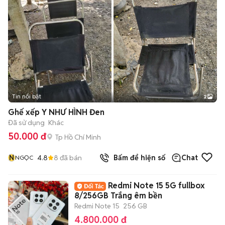
Tin nổi bật
2
Ghế xếp Y NHƯ HÌNH Đen
Đã sử dụng
Khác
50.000 đ
Tp Hồ Chí Minh
N
4.8
8
đã bán
Bấm để hiện số
Chat
NGỌC
Redmi Note 15 5G fullbox
8/256GB Trắng êm bền
Redmi Note 15
256 GB
4.800.000 đ