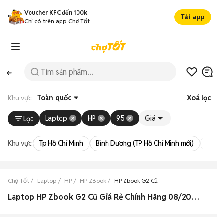
Voucher KFC đến 100k
Tải app
Chỉ có trên app Chợ Tốt
Khu vực:
Toàn quốc
Xoá lọc
Laptop
HP
95
Giá
Lọc
Khu vực:
Tp Hồ Chí Minh
Bình Dương (TP Hồ Chí Minh mới)
Bà 
Chợ Tốt
Laptop
HP
HP ZBook
HP Zbook G2 Cũ
Laptop HP Zbook G2 Cũ Giá Rẻ Chính Hãng 08/2026