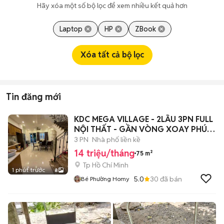
Hãy xóa một số bộ lọc để xem nhiều kết quả hơn
Laptop
HP
ZBook
Xóa tất cả bộ lọc
Tin đăng mới
KDC MEGA VILLAGE - 2LẦU 3PN FULL
NỘI THẤT - GẦN VÒNG XOAY PHÚ
HỮU Q9
3 PN
Nhà phố liền kề
14 triệu/tháng
75 m²
Tp Hồ Chí Minh
1 phút trước
8
5.0
30
đã bán
Bé Phường Homy