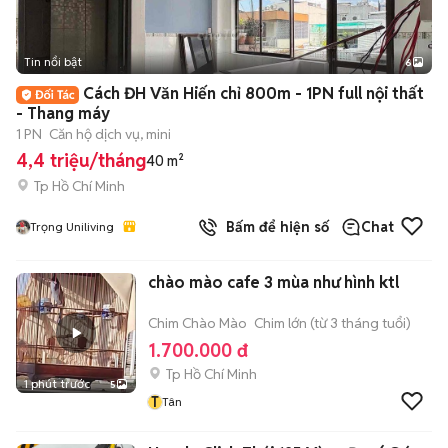
Tin nổi bật
6
+
2
Cách ĐH Văn Hiến chỉ 800m - 1PN full nội thất
- Thang máy
1 PN
Căn hộ dịch vụ, mini
4,4 triệu/tháng
40 m²
Tp Hồ Chí Minh
Bấm để hiện số
Chat
Trọng Uniliving
chào mào cafe 3 mùa như hình ktl
Chim Chào Mào
Chim lớn (từ 3 tháng tuổi)
1.700.000 đ
Tp Hồ Chí Minh
1 phút trước
5
T
Tân