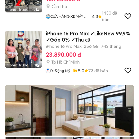
Cần Thơ
1 phút trước
7
1430
đã
4.3
CỬA HÀNG XE MÁY VŨ
bán
Fi
iPhone 16 Pro Max ✓LikeNew 99,9%
✓Góp 0% ✓Thu cũ
iPhone 16 Pro Max
256 GB
7-12 tháng
23.890.000 đ
Tp Hồ Chí Minh
1 phút trước
3
5.0
73
đã bán
Di Động Mỹ