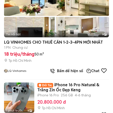
Tin nổi bật
9
+
2
LQ VINHOMES CHO THUÊ CĂN 1-2-3-4PN MỚI NHẤT
1 PN
Chung cư
18 triệu/tháng
50 m²
Tp Hồ Chí Minh
Bấm để hiện số
Chat
LQ Vinhomes
iPhone 16 Pro Natural &
Trắng Zin Ốc Đẹp Keng
iPhone 16 Pro
256 GB
4-6 tháng
20.800.000 đ
Tp Hồ Chí Minh
1 phút trước
6