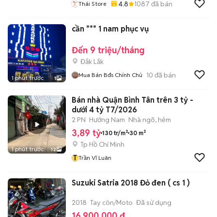
4.8
1087
đã bán
Thái Store
cần *** 1 nam phục vụ
Đến 9 triệu/tháng
Đắk Lắk
10
đã bán
Mua Bán Bđs Chính Chủ
1 phút trước
1
Bán nhà Quận Bình Tân trên 3 tỷ -
dưới 4 tỷ T7/2026
2 PN
Hướng Nam
Nhà ngõ, hẻm
3,89 tỷ
130 tr/m²
30 m²
Tp Hồ Chí Minh
1 phút trước
12
T
Trần Vĩ Luân
Suzuki Satria 2018 Đỏ đen ( cs 1 )
2018
Tay côn/Moto
Đã sử dụng
16.900.000 đ