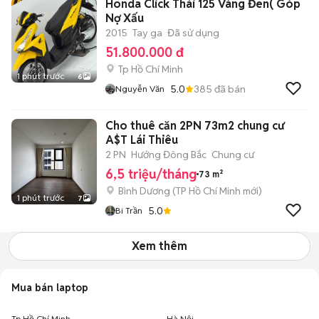
Honda Click Thái 125 Vàng Đen( Góp
Nợ Xấu
2015
Tay ga
Đã sử dụng
51.800.000 đ
Tp Hồ Chí Minh
1 phút trước
6
5.0
385
đã bán
Nguyễn Văn
Cho thuê căn 2PN 73m2 chung cư
A$T Lái Thiêu
2 PN
Hướng Đông Bắc
Chung cư
6,5 triệu/tháng
73 m²
Bình Dương
(
TP Hồ Chí Minh
mới)
1 phút trước
7
5.0
Bi Trần
Xem thêm
Mua bán laptop
Tp Hồ Chí Minh
Hà Nội