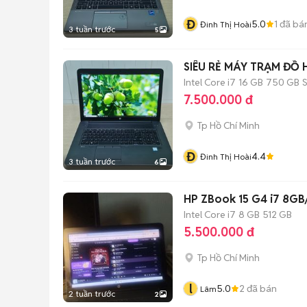
Đ
5.0
1
đã bá
Đinh Thị Hoài
3 tuần trước
5
SIÊU RẺ MÁY TRẠM ĐỒ 
Intel Core i7
16 GB
750 GB
7.500.000 đ
Tp Hồ Chí Minh
Đ
4.4
Đinh Thị Hoài
3 tuần trước
6
HP ZBook 15 G4 i7 8G
Intel Core i7
8 GB
512 GB
5.500.000 đ
Tp Hồ Chí Minh
l
5.0
2
đã bán
Lâm
2 tuần trước
2