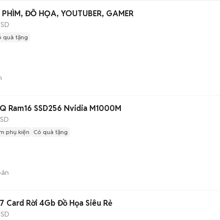
 PHÌM, ĐỒ HỌA, YOUTUBER, GAMER
SSD
 quà tặng
n
Q Ram16 SSD256 Nvidia M1000M
SSD
m phụ kiện
Có quà tặng
bán
 Card Rời 4Gb Đồ Họa Siêu Rẻ
SSD