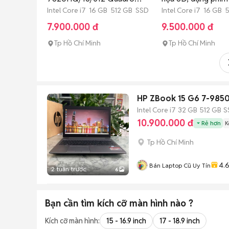
M2200
Intel Core i7 16 GB 512 GB SSD
Intel Core i7 16 GB 
7.900.000 đ
9.500.000 đ
Tp Hồ Chí Minh
Tp Hồ Chí Minh
HP ZBook 15 G6 7-9850
Intel Core i7
32 GB
512 GB
S
10.900.000 đ
Rẻ hơn
K
Tp Hồ Chí Minh
4.
Bán Laptop Cũ Uy Tín
2 tuần trước
6
Bạn cần tìm
kích cỡ màn hình
nào ?
Kích cỡ màn hình:
15 - 16.9 inch
17 - 18.9 inch