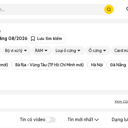
ũ
Hãng 08/2026
Lưu tìm kiếm
Bộ vi xử lý
RAM
Loại ổ cứng
Ổ cứng
Card m
 mới)
Bà Rịa - Vũng Tàu (TP Hồ Chí Minh mới)
Hà Nội
Đà Nẵng
Xem Cử
Tin có video
Tin mới nhất
Dạng lư