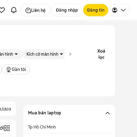
Đăng nhập
Đăng tin
Liên hệ
Xoá
àn hình
Kích cỡ màn hình
Tình trạng
Đăng bởi
lọc
Gần tôi
a hàng
Mua bán laptop
Tp Hồ Chí Minh
ới