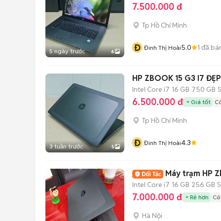
7.500.000 đ
Tp Hồ Chí Minh
Đ
5.0
1
đã bá
Đinh Thị Hoài
5 ngày trước
6
HP ZBOOK 15 G3 I7 ĐẸ
Intel Core i7
16 GB
750 GB
6.500.000 đ
Giá tốt
Có
Tp Hồ Chí Minh
Đ
4.3
Đinh Thị Hoài
3 tuần trước
5
Máy trạm HP Zb
Intel Core i7
16 GB
256 GB
7.000.000 đ
Rẻ hơn
Có
Hà Nội