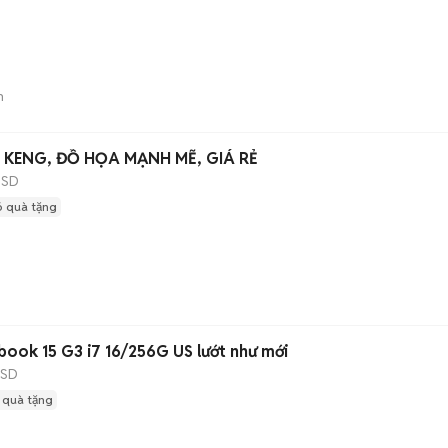
n
P KENG, ĐỒ HỌA MẠNH MẼ, GIÁ RẺ
SSD
 quà tặng
ook 15 G3 i7 16/256G US lướt như mới
SSD
 quà tặng