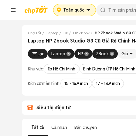
Toàn quốc
Chợ Tốt
Laptop
HP
HP ZBook
HP Zbook Studio G3 C
Laptop HP Zbook Studio G3 Cũ Giá Rẻ Chính 
Lọc
Laptop
HP
ZBook
Giá
Khu vực:
Tp Hồ Chí Minh
Bình Dương (TP Hồ Chí Minh
Kích cỡ màn hình:
15 - 16.9 inch
17 - 18.9 inch
Siêu thị điện tử
Tất cả
Cá nhân
Bán chuyên