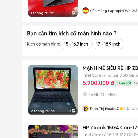
Cửa Hàng LaptopMD.vn Giá
1 tháng trước
5
SV, Chất Lượng, Uy Tín.
Bạn cần tìm
kích cỡ màn hình
nào ?
Kích cỡ màn hình:
15 - 16.9 inch
17 - 18.9 inch
MẠNH MẼ SIÊU RẺ HP Z
Intel Core i7
16 GB
750 GB
5.900.000 đ
Giá tốt
Có
Tp Hồ Chí Minh
Đ
5.0
1
đã bá
Đinh Thị Hoài
2 tháng trước
6
HP Zbook 15G4 Core I
Intel Core i7
16 GB
512 GB
S