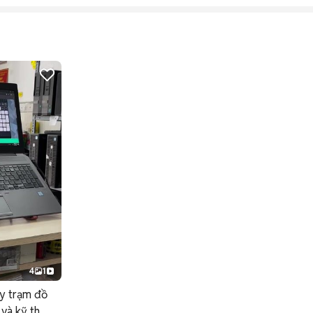
4
1
 trạm đồ
và kỹ th