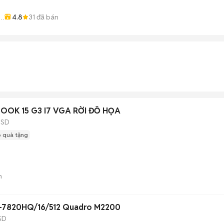
4.8
31
đã bán
BOOK 15 G3 I7 VGA RỜI ĐỒ HỌA
SSD
 quà tặng
n
7-7820HQ/16/512 Quadro M2200
SD