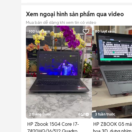
Xem ngoại hình sản phẩm qua video
Mua bán dễ dàng khi xem tin có video
102
lượt xem
80
lượt xem
2 tháng trước
6
1
3 tuần trước
HP Zbook 15G4 Core I7-
HP ZBOOK G5 máy
7820HQ/16/512 Quadro
họa 3D, dựng phim 