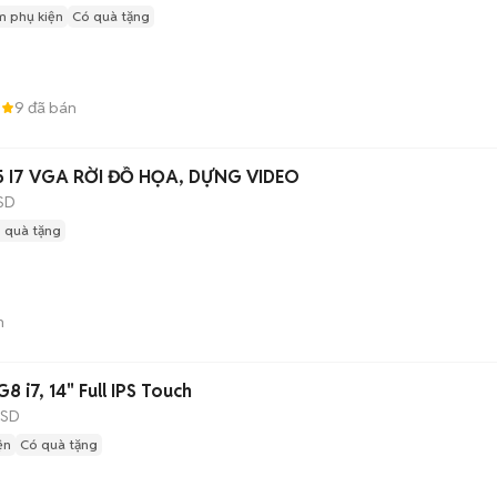
m phụ kiện
Có quà tặng
6
9
đã bán
 I7 VGA RỜI ĐỒ HỌA, DỰNG VIDEO
SD
 quà tặng
n
8 i7, 14" Full IPS Touch
SSD
ện
Có quà tặng