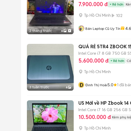
7.900.000 đ
Rẻ hơn
Kè
Tp Hồ Chí Minh
102
4.
Bán Laptop Cũ Uy Tín
2 tháng trước
6
QUÁ RẺ 5TR4 ZBOOK 15
Intel Core i7
8 GB
750 GB
S
5.600.000 đ
Rẻ hơn
Có
Tp Hồ Chí Minh
Đ
5.0
1
đã bá
Đinh Thị Hoài
3 tuần trước
6
US Mới về HP Zbook 14 G
Intel Core i7
16 GB
256 GB
10.500.000 đ
Kèm phụ ki
Tp Hồ Chí Minh