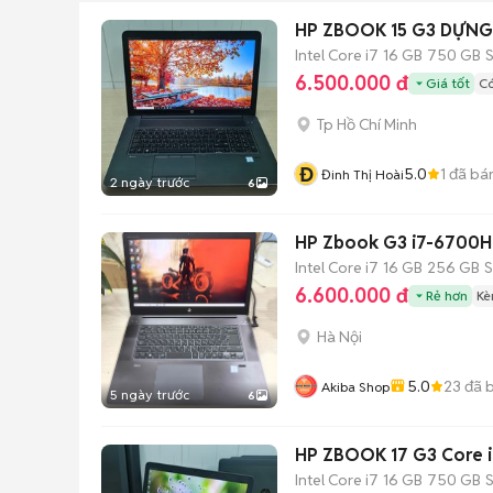
HP ZBOOK 15 G3 DỰNG
Intel Core i7
16 GB
750 GB
6.500.000 đ
Giá tốt
Có
Tp Hồ Chí Minh
Đ
5.0
1
đã bá
Đinh Thị Hoài
2 ngày trước
6
HP Zbook G3 i7-6700H
Intel Core i7
16 GB
256 GB
6.600.000 đ
Rẻ hơn
Kè
Hà Nội
5.0
23
đã 
Akiba Shop
5 ngày trước
6
HP ZBOOK 17 G3 Core i7
Intel Core i7
16 GB
750 GB