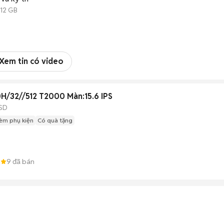
512 GB
Xem tin có video
H/32//512 T2000 Màn:15.6 IPS
SD
èm phụ kiện
Có quà tặng
6
9
đã bán