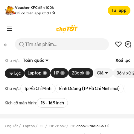
Voucher KFC đến 100k
Tải app
Chỉ có trên app Chợ Tốt
Khu vực:
Toàn quốc
Xoá lọc
Laptop
HP
ZBook
Giá
Bộ vi xử l
Lọc
Khu vực:
Tp Hồ Chí Minh
Bình Dương (TP Hồ Chí Minh mới)
Bà 
Kích cỡ màn hình:
15 - 16.9 inch
Chợ Tốt
Laptop
HP
HP ZBook
HP Zbook Studio G5 Cũ