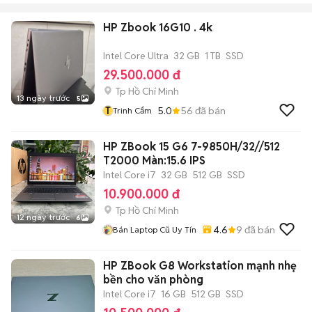
HP Zbook 16G10 . 4k
Intel Core Ultra
32 GB
1 TB
SSD
29.500.000 đ
Tp Hồ Chí Minh
13 ngày trước
5
T
5.0
56
đã bán
Trinh Cẩm
HP ZBook 15 G6 7-9850H/32//512
T2000 Màn:15.6 IPS
Intel Core i7
32 GB
512 GB
SSD
10.900.000 đ
Tp Hồ Chí Minh
12 ngày trước
6
4.6
9
đã bán
Bán Laptop Cũ Uy Tín
HP ZBook G8 Workstation mạnh nhẹ
bền cho văn phòng
Intel Core i7
16 GB
512 GB
SSD