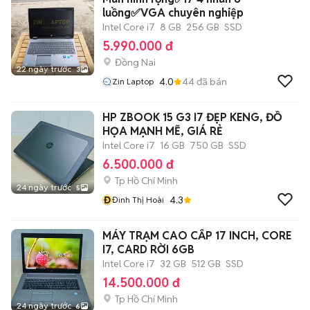
luồng✅VGA chuyên nghiệp
Intel Core i7
8 GB
256 GB
SSD
5.990.000 đ
Đồng Nai
22 ngày trước
3
4.0
44
đã bán
Zin Laptop
HP ZBOOK 15 G3 I7 ĐẸP KENG, ĐỒ
HỌA MẠNH MẼ, GIÁ RẺ
Intel Core i7
16 GB
750 GB
SSD
6.500.000 đ
Tp Hồ Chí Minh
24 ngày trước
5
Đ
4.3
Đinh Thị Hoài
MÁY TRẠM CAO CẤP 17 INCH, CORE
I7, CARD RỜI 6GB
Intel Core i7
32 GB
512 GB
SSD
14.500.000 đ
Tp Hồ Chí Minh
24 ngày trước
6