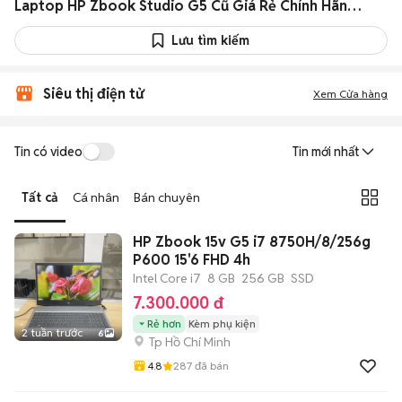
Laptop HP Zbook Studio G5 Cũ Giá Rẻ Chính Hãng 08/2026
Lưu tìm kiếm
Siêu thị điện tử
Xem Cửa hàng
Tin có video
Tin mới nhất
Tất cả
Cá nhân
Bán chuyên
HP Zbook 15v G5 i7 8750H/8/256g
P600 15'6 FHD 4h
Intel Core i7
8 GB
256 GB
SSD
7.300.000 đ
Rẻ hơn
Kèm phụ kiện
2 tuần trước
6
Tp Hồ Chí Minh
4.8
287
đã bán