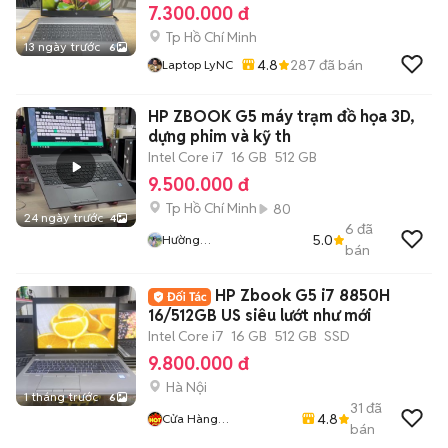
7.300.000 đ
Tp Hồ Chí Minh
13 ngày trước
6
4.8
287
đã bán
Laptop LyNC
HP ZBOOK G5 máy trạm đồ họa 3D,
dựng phim và kỹ th
Intel Core i7
16 GB
512 GB
9.500.000 đ
Tp Hồ Chí Minh
80
24 ngày trước
4
6
đã
5.0
Hường
bán
Vitinhkhanhhoang
HP Zbook G5 i7 8850H
16/512GB US siêu lướt như mới
Intel Core i7
16 GB
512 GB
SSD
9.800.000 đ
Hà Nội
1 tháng trước
6
31
đã
4.8
Cửa Hàng
bán
LaptopMD.vn Giá SV,