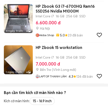
Chất Lượng, Uy Tín.
HP Zbook G3 i7-6700HQ Ram16
SSD256 Nvidia M1000M
Intel Core i7
16 GB
256 GB
SSD
6.600.000 đ
Hà Nội
4 ngày trước
6
5.0
23
đã bán
Akiba Shop
HP Zbook 15 workstation
Intel Core i7
16 GB
256 GB
SSD
7.000.000 đ
Bến Tre
(
Vĩnh Long
mới)
1 ngày trước
6
4.3
126
đã bán
LAPTOP THANH LÂM
Bạn cần tìm
kích cỡ màn hình
nào ?
Kích cỡ màn hình:
15 - 16.9 inch