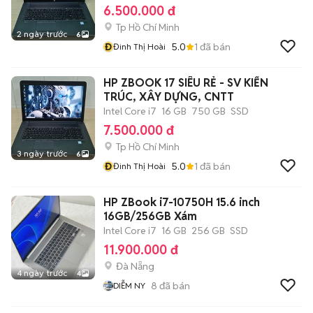
6.500.000 đ
Tp Hồ Chí Minh
2 ngày trước
6
Đ
5.0
1
đã bán
Đinh Thị Hoài
HP ZBOOK 17 SIÊU RẺ - SV KIẾN
TRÚC, XÂY DỰNG, CNTT
Intel Core i7
16 GB
750 GB
SSD
7.500.000 đ
Tp Hồ Chí Minh
3 ngày trước
6
Đ
5.0
1
đã bán
Đinh Thị Hoài
HP ZBook i7-10750H 15.6 inch
16GB/256GB Xám
Intel Core i7
16 GB
256 GB
SSD
11.900.000 đ
Đà Nẵng
4 ngày trước
4
8
đã bán
DIỄM NY