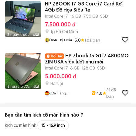
HP ZBOOK 17 G3 Core i7 Card Rời
4Gb Đồ Họa Siêu Rẻ
Intel Core i7
16 GB
750 GB
SSD
7.500.000 đ
Tp Hồ Chí Minh
5 ngày trước
6
Đ
5.0
1
đã bán
Đinh Thị Hoài
HP Zbook 15 G1 i7 4800MQ
ZIN USA siêu lướt như mới
Intel Core i7
8 GB
128 GB
SSD
5.000.000 đ
Hà Nội
6 ngày trước
5
31
đã
4.8
Cửa Hàng
bán
LaptopMD.vn Giá SV,
Chất Lượng, Uy Tín.
Bạn cần tìm
kích cỡ màn hình
nào ?
Kích cỡ màn hình:
15 - 16.9 inch