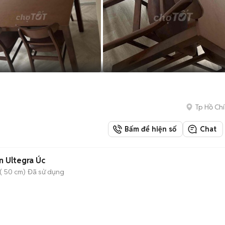
Tp Hồ Chí
Bấm để hiện số
Chat
 Ultegra Úc
( 50 cm)
Đã sử dụng