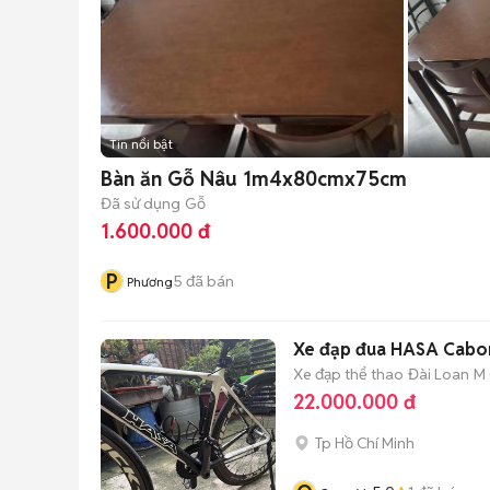
Tin nổi bật
Bàn ăn Gỗ Nâu 1m4x80cmx75cm
Đã sử dụng
Gỗ
1.600.000 đ
P
5
đã bán
Phương
Xe đạp đua HASA Cabon
Xe đạp thể thao
Đài Loan
M 
22.000.000 đ
Tp Hồ Chí Minh