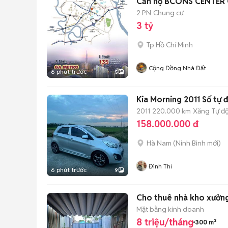
Căn hộ BCONS CENTER C
2 PN
Chung cư
3 tỷ
Tp Hồ Chí Minh
Cộng Đồng Nhà Đất
6 phút trước
5
Kia Morning 2011 Số tự 
2011
220.000 km
Xăng
Tự đ
158.000.000 đ
Hà Nam
(
Ninh Bình
mới)
Đình Thi
6 phút trước
9
Cho thuê nhà kho xưởn
Mặt bằng kinh doanh
8 triệu/tháng
300 m²