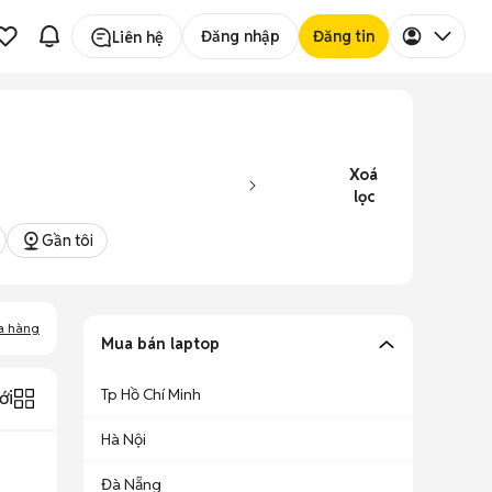
Đăng nhập
Đăng tin
Liên hệ
Xoá
lọc
Gần tôi
a hàng
Mua bán laptop
Tp Hồ Chí Minh
ới
Hà Nội
Đà Nẵng