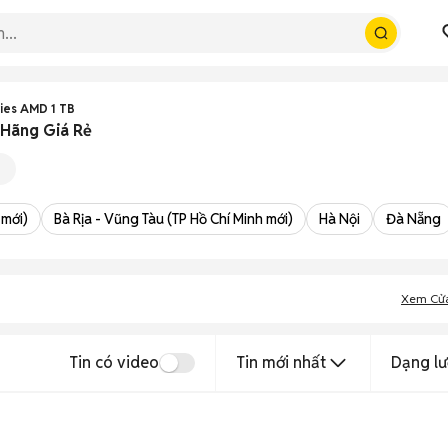
ies AMD 1 TB
 Hãng Giá Rẻ
 mới)
Bà Rịa - Vũng Tàu (TP Hồ Chí Minh mới)
Hà Nội
Đà Nẵng
Xem Cử
Tin có video
Tin mới nhất
Dạng lư