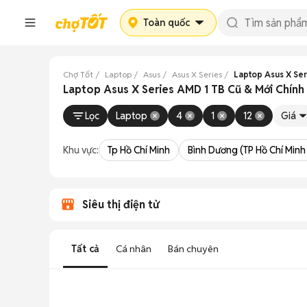
Toàn quốc
Chợ Tốt
Laptop
Asus
Asus X Series
Laptop Asus X Ser
Laptop Asus X Series AMD 1 TB Cũ & Mới Chính
Lọc
Laptop
4
1
12
Giá
Khu vực:
Tp Hồ Chí Minh
Bình Dương (TP Hồ Chí Minh
Siêu thị điện tử
Tất cả
Cá nhân
Bán chuyên