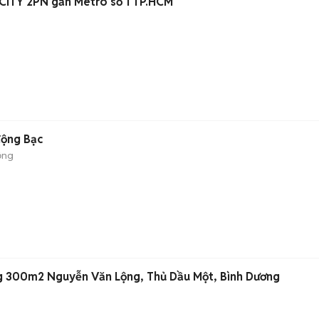
ITY 2PN gần Metro số 1 TP.HCM
động Bạc
ộng
g 300m2 Nguyễn Văn Lộng, Thủ Dầu Một, Bình Dương