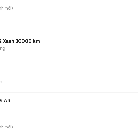
nh
mới)
22 Xanh 30000 km
ộng
n
Dĩ An
nh
mới)