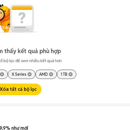
m thấy kết quả phù hợp
ố bộ lọc để xem nhiều kết quả hơn
X Series
AMD
1 TB
Xóa tất cả bộ lọc
9,9% như mới