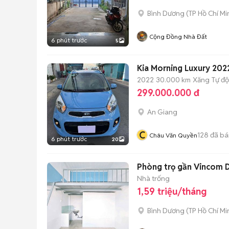
Bình Dương
(
TP Hồ Chí Mi
Cộng Đồng Nhà Đất
6 phút trước
5
Kia Morning Luxury 20
2022
30.000 km
Xăng
Tự đ
299.000.000 đ
An Giang
C
128
đã bá
Châu Văn Quyền
6 phút trước
20
Phòng trọ gần Vincom 
Nhà trống
1,59 triệu/tháng
Bình Dương
(
TP Hồ Chí Mi