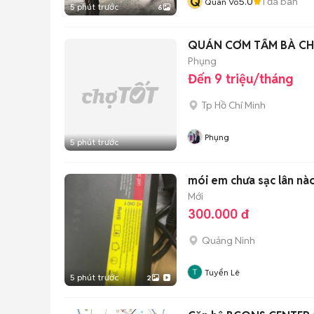
Q
5.0
1
đã bán
Quan Vo
5 phút trước
6
QUÁN CƠM TẤM BÀ CH
Phụng
Đến 9 triệu/tháng
Tp Hồ Chí Minh
Phụng
5 phút trước
mói em chưa sạc lân nà
Mới
300.000 đ
Quảng Ninh
Tuyển Lê
5 phút trước
2