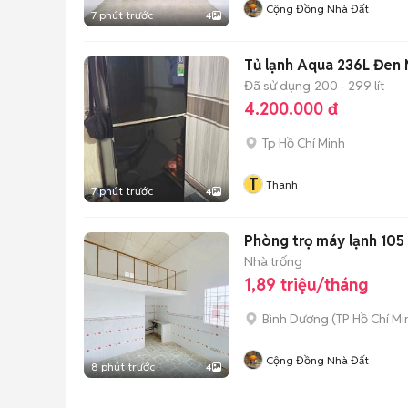
Cộng Đồng Nhà Đất
7 phút trước
4
Tủ lạnh Aqua 236L Đen
Đã sử dụng
200 - 299 lít
4.200.000 đ
Tp Hồ Chí Minh
T
Thanh
7 phút trước
4
Phòng trọ máy lạnh 105
Nhà trống
1,89 triệu/tháng
Bình Dương
(
TP Hồ Chí Mi
Cộng Đồng Nhà Đất
8 phút trước
4