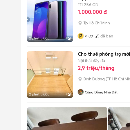
F11
256 GB
1.000.000 đ
Tp Hồ Chí Minh
P
5
đã bán
Phương
2 phút trước
1
Cho thuê phòng trọ mới
Nội thất đầy đủ
2,9 triệu/tháng
Bình Dương
(
TP Hồ Chí Mi
Cộng Đồng Nhà Đất
2 phút trước
4