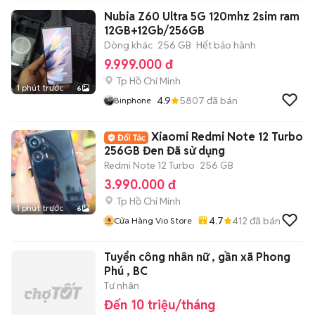
Nubia Z60 Ultra 5G 120mhz 2sim ram
12GB+12Gb/256GB
Dòng khác
256 GB
Hết bảo hành
9.999.000 đ
Tp Hồ Chí Minh
1 phút trước
6
4.9
5807
đã bán
Binphone
Xiaomi Redmi Note 12 Turbo
256GB Đen Đã sử dụng
Redmi Note 12 Turbo
256 GB
3.990.000 đ
Tp Hồ Chí Minh
1 phút trước
6
4.7
412
đã bán
Cửa Hàng Vio Store
Tuyển công nhân nữ , gần xã Phong
Phú , BC
Tư nhân
Đến 10 triệu/tháng