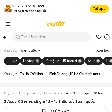
Voucher KFC đến 100k
Tải app
Chỉ có trên app Chợ Tốt
Khu vực:
Toàn quốc
Xoá lọc
Laptop
10 triệu đ - 15 triệu đ
Asus
11
Lọc
Khu vực:
Tp Hồ Chí Minh
Bình Dương (TP Hồ Chí Minh mới)
Bà 
Chợ Tốt
Laptop
Asus
Asus X Series
Asus X Series giá từ 10 triệu đến 
3 Asus X Series cũ giá 10 - 15 triệu tốt Toàn quốc
Lưu tìm kiếm