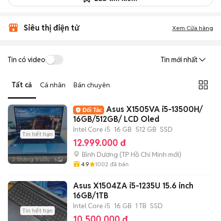
Siêu thị điện tử
Xem Cửa hàng
Tin có video
Tin mới nhất
Tất cả
Cá nhân
Bán chuyên
Asus X1505VA i5-13500H/
16GB/512GB/ LCD Oled
Intel Core i5
16 GB
512 GB
SSD
Tin hết hạn
12.999.000 đ
Bình Dương
(
TP Hồ Chí Minh
mới)
2 tháng trước
5
4.9
1002
đã bán
Asus X1504ZA i5-1235U 15.6 inch
16GB/1TB
Intel Core i5
16 GB
1 TB
SSD
Tin hết hạn
10.500.000 đ