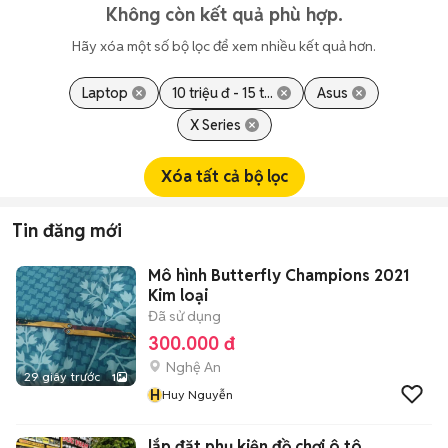
Không còn kết quả phù hợp.
Hãy xóa một số bộ lọc để xem nhiều kết quả hơn.
Laptop
10 triệu đ - 15 t...
Asus
X Series
Xóa tất cả bộ lọc
Tin đăng mới
Mô hình Butterfly Champions 2021
Kim loại
Đã sử dụng
300.000 đ
Nghệ An
29 giây trước
1
H
Huy Nguyễn
lắp đặt phụ kiện đồ chơi ô tô