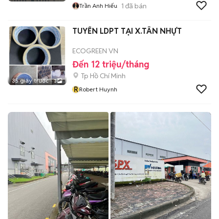
1
đã bán
Trần Anh Hiếu
TUYỂN LDPT TẠI X.TÂN NHỰT
ECOGREEN VN
Đến 12 triệu/tháng
Tp Hồ Chí Minh
35 giây trước
3
R
Robert Huynh