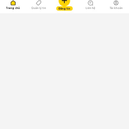
Trang chủ
Quản lý tin
Liên hệ
Tài khoản
Đăng tin
109.000 Bình chọn
Tải ứng dụng Chợ Tốt
Về Chợ Tốt
Quy chế sàn
Chính sách bảo mật
Giải quyết tranh chấp
CÔNG TY TNHH CHỢ TỐT - Người đại diện theo pháp luật:
Nguyễn Trọng Tấn; GPDKKD: 0312120782 do Sở KH & ĐT TP.HCM cấp ngày
11/01/2013;
GPMXH: 185/GP-BTTTT do Bộ Thông tin và Truyền thông
cấp ngày 09/07/2024 - Chịu trách nhiệm
nội dung: Trần Hoàng Ly.
Chính sách sử dụng
Địa chỉ: Tầng 18, Toà nhà UOA, Số 6 đường Tân Trào, Phường Tân Mỹ,
Thành phố Hồ Chí Minh, Việt Nam;