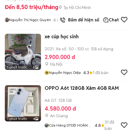
Đến 8,50 triệu/tháng
Tp Hồ Chí Minh
6
đã bán
Bấm để hiện số
Chat
Nguyễn Thị Ngọc Quyên
xe cúp học sinh
2021
Xe số
50 - 100 cc
Đã sử dụng
2.900.000 đ
Hà Nội
1 phút trước
5
n
4.3
1
đã bán
Nguyễn Ngọc Diệp
OPPO A6t 128GB Xám 4GB RAM
A6 GT
128 GB
4.580.000 đ
An Giang
1 phút trước
4
31
đã
4.8
Cửa Hàng DTDĐ HOÀNG
bán
ĐỨC