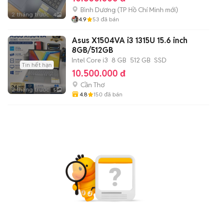
Bình Dương
(
TP Hồ Chí Minh
mới)
2 tháng trước
4
4.9
53
đã bán
Asus X1504VA i3 1315U 15.6 inch
8GB/512GB
Intel Core i3
8 GB
512 GB
SSD
Tin hết hạn
10.500.000 đ
Cần Thơ
2 tháng trước
5
4.8
150
đã bán