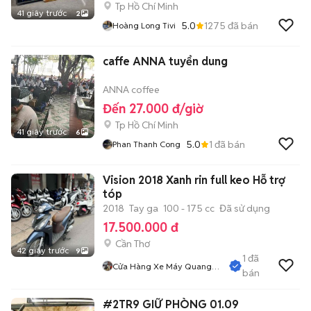
Tp Hồ Chí Minh
41 giây trước
2
5.0
1275
đã bán
Hoàng Long Tivi
caffe ANNA tuyển dung
ANNA coffee
Đến 27.000 đ/giờ
Tp Hồ Chí Minh
41 giây trước
6
5.0
1
đã bán
Phan Thanh Cong
Vision 2018 Xanh rin full keo Hỗ trợ
tóp
2018
Tay ga
100 - 175 cc
Đã sử dụng
17.500.000 đ
Cần Thơ
42 giây trước
9
1
đã
Cửa Hàng Xe Máy Quang
bán
Sang 2
#2TR9 GIỮ PHÒNG 01.09