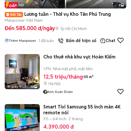
Tin nổi bật
2
Lương tuần - Thời vụ Kho Tân Phú Trung
Manpower Việt Nam
Đến 585.000 đ/ngày
Tp Hồ Chí Minh
1
đã bán
Bấm để hiện số
Chat
Thêm Manpower
Cho thuê nhà khu vực Hoàn Kiếm
1 PN
Nhà mặt phố, mặt tiền
12,5 triệu/tháng
35 m²
Hà Nội
41 giây trước
12
Anh Xuân Đoàn
Smart Tivi Samsung 55 inch màn 4K
remote nói
55 – 64 inch
2 tháng
4.390.000 đ