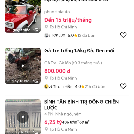
phuocloiauto
Đến 15 triệu/tháng
Tp Hồ Chí Minh
30 giây trước
1
5.0
12
đã bán
SHOP LUX
Gà Tre trống 1.6kg Đỏ, Đen mới
Gà Tre
Gà lớn (từ 3 tháng tuổi)
800.000 đ
Tp Hồ Chí Minh
31 giây trước
3
L
4.0
216
đã bán
Lê Thanh Hiền
BÌNH TÂN BÌNH TRỊ ĐÔNG CHIẾN
LƯỢC
4 PN
Nhà ngõ, hẻm
6,25 tỷ
106 tr/m²
59 m²
Tp Hồ Chí Minh
35 giây trước
10