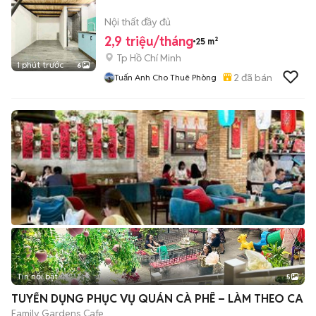
Nội thất đầy đủ
2,9 triệu/tháng
25 m²
Tp Hồ Chí Minh
1 phút trước
6
2
đã bán
Tuấn Anh Cho Thuê Phòng
Tin nổi bật
5
TUYỂN DỤNG PHỤC VỤ QUÁN CÀ PHÊ – LÀM THEO CA
Family Gardens Cafe