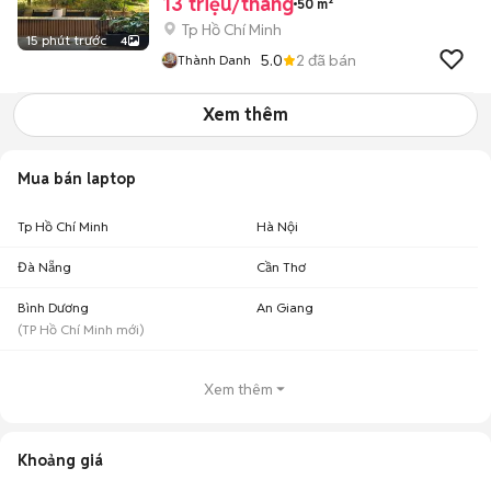
13 triệu/tháng
50 m²
Tp Hồ Chí Minh
15 phút trước
4
5.0
2
đã bán
Thành Danh
Xem thêm
Mua bán laptop
Tp Hồ Chí Minh
Hà Nội
Đà Nẵng
Cần Thơ
Bình Dương
An Giang
(
TP Hồ Chí Minh
mới)
Xem thêm
Khoảng giá