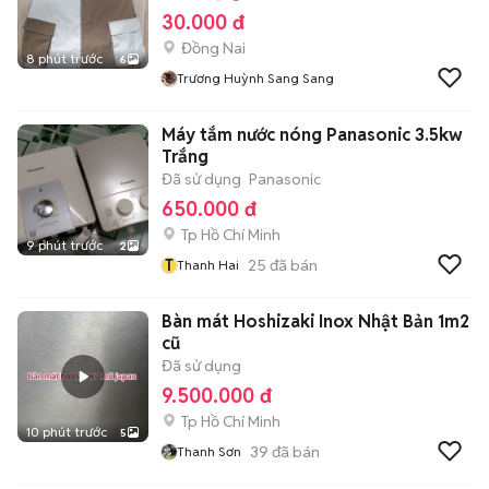
30.000 đ
Đồng Nai
8 phút trước
6
Trương Huỳnh Sang Sang
Máy tắm nước nóng Panasonic 3.5kw
Trắng
Đã sử dụng
Panasonic
650.000 đ
Tp Hồ Chí Minh
9 phút trước
2
T
25
đã bán
Thanh Hai
Bàn mát Hoshizaki Inox Nhật Bản 1m2
cũ
Đã sử dụng
9.500.000 đ
Tp Hồ Chí Minh
10 phút trước
5
39
đã bán
Thanh Sơn