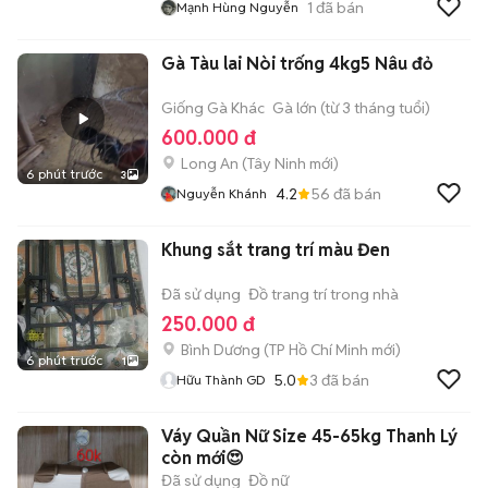
1
đã bán
Mạnh Hùng Nguyễn
Gà Tàu lai Nòi trống 4kg5 Nâu đỏ
Giống Gà Khác
Gà lớn (từ 3 tháng tuổi)
600.000 đ
Long An
(
Tây Ninh
mới)
6 phút trước
3
4.2
56
đã bán
Nguyễn Khánh
Khung sắt trang trí màu Đen
Đã sử dụng
Đồ trang trí trong nhà
250.000 đ
Bình Dương
(
TP Hồ Chí Minh
mới)
6 phút trước
1
5.0
3
đã bán
Hữu Thành GD
Váy Quần Nữ Size 45-65kg Thanh Lý
còn mới😍
Đã sử dụng
Đồ nữ