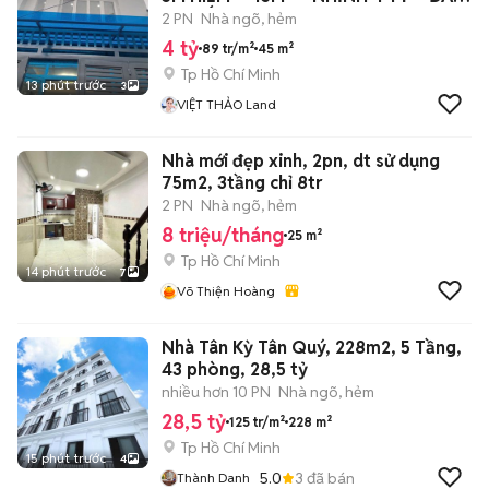
TƯ TỐT
2 PN
Nhà ngõ, hẻm
4 tỷ
89 tr/m²
45 m²
Tp Hồ Chí Minh
13 phút trước
3
VIỆT THẢO Land
Nhà mới đẹp xinh, 2pn, dt sử dụng
75m2, 3tầng chỉ 8tr
2 PN
Nhà ngõ, hẻm
8 triệu/tháng
25 m²
Tp Hồ Chí Minh
14 phút trước
7
Võ Thiện Hoàng
Nhà Tân Kỳ Tân Quý, 228m2, 5 Tầng,
43 phòng, 28,5 tỷ
nhiều hơn 10 PN
Nhà ngõ, hẻm
28,5 tỷ
125 tr/m²
228 m²
Tp Hồ Chí Minh
15 phút trước
4
5.0
3
đã bán
Thành Danh