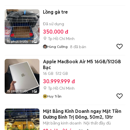
Lồng gà tre
Đã sử dụng
350.000 đ
Tp Hồ Chí Minh
15 phút trước
2
8
đã bán
Hùng Cường
Apple MacBook Air M5 16GB/512GB
Bạc
16 GB
512 GB
30.999.999 đ
Tp Hồ Chí Minh
15 phút trước
2
H
Huy Trần
Mặt Bằng Kinh Doanh ngay Mặt Tiền
Đường Bình Trị Đông, 50m2, 13tr
Mặt bằng kinh doanh
Nội thất đầy đủ