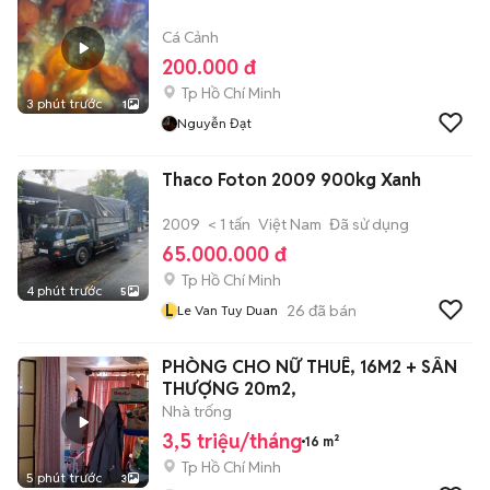
Cá Cảnh
200.000 đ
Tp Hồ Chí Minh
3 phút trước
1
Nguyễn Đạt
Thaco Foton 2009 900kg Xanh
2009
< 1 tấn
Việt Nam
Đã sử dụng
65.000.000 đ
Tp Hồ Chí Minh
4 phút trước
5
L
26
đã bán
Le Van Tuy Duan
PHÒNG CHO NỮ THUÊ, 16M2 + SÂN
THƯỢNG 20m2,
Nhà trống
3,5 triệu/tháng
16 m²
Tp Hồ Chí Minh
5 phút trước
3