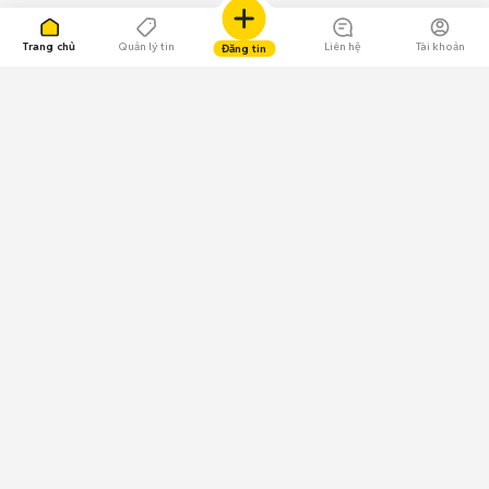
Trang chủ
Quản lý tin
Liên hệ
Tài khoản
Đăng tin
109.000 Bình chọn
Tải ứng dụng Chợ Tốt
Về Chợ Tốt
Quy chế sàn
Chính sách bảo mật
Giải quyết tranh chấp
CÔNG TY TNHH CHỢ TỐT - Người đại diện theo pháp luật:
Nguyễn Trọng Tấn; GPDKKD: 0312120782 do Sở KH & ĐT TP.HCM cấp ngày
11/01/2013;
GPMXH: 185/GP-BTTTT do Bộ Thông tin và Truyền thông
cấp ngày 09/07/2024 - Chịu trách nhiệm
nội dung: Trần Hoàng Ly.
Chính sách sử dụng
Địa chỉ: Tầng 18, Toà nhà UOA, Số 6 đường Tân Trào, Phường Tân Mỹ,