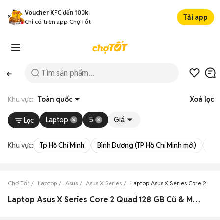
Voucher KFC đến 100k
Tải app
Chỉ có trên app Chợ Tốt
Khu vực:
Toàn quốc
Xoá lọc
Laptop
5
Giá
Lọc
Khu vực:
Tp Hồ Chí Minh
Bình Dương (TP Hồ Chí Minh mới)
Bà 
Chợ Tốt
Laptop
Asus
Asus X Series
Laptop Asus X Series Core 2 Qu
Laptop Asus X Series Core 2 Quad 128 GB Cũ & Mới Giá Tốt