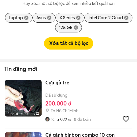
Hãy xóa một số bộ lọc để xem nhiều kết quả hơn
Laptop
Asus
X Series
Intel Core 2 Quad
128 GB
Xóa tất cả bộ lọc
Tin đăng mới
Cựa gà tre
Đã sử dụng
200.000 đ
Tp Hồ Chí Minh
2 phút trước
2
8
đã bán
Hùng Cường
Cá cảnh binbon combo 10 con