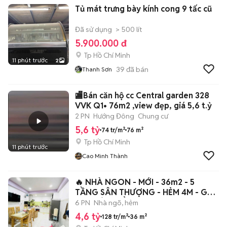
Tủ mát trưng bày kính cong 9 tấc cũ
Đã sử dụng
> 500 lít
5.900.000 đ
Tp Hồ Chí Minh
11 phút trước
2
39
đã bán
Thanh Sơn
🏬Bán căn hộ cc Central garden 328
VVK Q1• 76m2 ,view đẹp, giá 5,6 t.ỷ
2 PN
Hướng Đông
Chung cư
5,6 tỷ
74 tr/m²
76 m²
Tp Hồ Chí Minh
11 phút trước
Cao Minh Thành
🔥 NHÀ NGON - MỚI - 36m2 - 5
TẦNG SÂN THƯỢNG - HẺM 4M - GẦN
CHỢ BÀ CHIỂ
6 PN
Nhà ngõ, hẻm
4,6 tỷ
128 tr/m²
36 m²