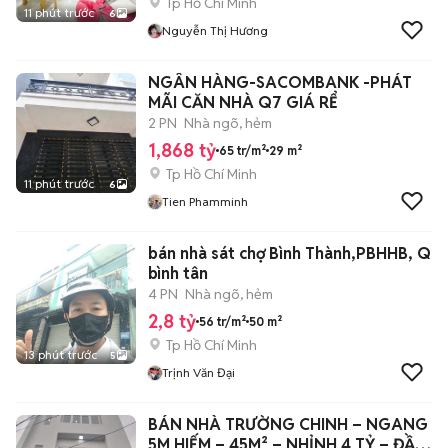
Tp Hồ Chí Minh
11 phút trước
6
Nguyễn Thị Hương
NGÂN HÀNG-SACOMBANK -PHÁT
MÃI CĂN NHÀ Q7 GIÁ RỂ
2 PN
Nhà ngõ, hẻm
1,868 tỷ
65 tr/m²
29 m²
Tp Hồ Chí Minh
11 phút trước
6
Tien Phamminh
bán nhà sát chợ Bình Thành,PBHHB, Q
bình tân
4 PN
Nhà ngõ, hẻm
2,8 tỷ
56 tr/m²
50 m²
Tp Hồ Chí Minh
13 phút trước
5
Trịnh Văn Đại
BÁN NHÀ TRƯỜNG CHINH – NGANG
5M HIẾM – 45M² – NHỈNH 4 TỶ – ĐẦU