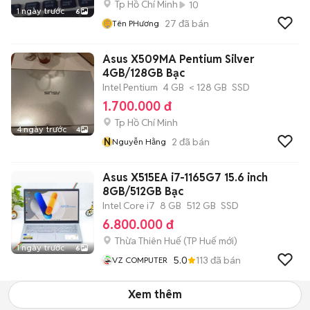
Tp Hồ Chí Minh
10
1 ngày trước
6
27
đã bán
Tên PHương
Asus X509MA Pentium Silver
4GB/128GB Bạc
Intel Pentium
4 GB
< 128 GB
SSD
1.700.000 đ
Tp Hồ Chí Minh
4 ngày trước
4
N
2
đã bán
Nguyễn Hằng
Asus X515EA i7-1165G7 15.6 inch
8GB/512GB Bạc
Intel Core i7
8 GB
512 GB
SSD
6.800.000 đ
Thừa Thiên Huế
(
TP Huế
mới)
1 ngày trước
6
5.0
113
đã bán
VZ COMPUTER
Xem thêm