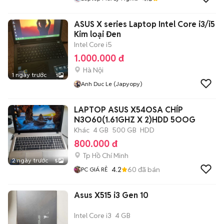
ASUS X series Laptop Intel Core i3/i5
Kim loại Đen
Intel Core i5
1.000.000 đ
Hà Nội
1 ngày trước
1
Anh Duc Le (japyopy)
LAPTOP ASUS X54OSA CHÍP
N3O60(1.61GHZ X 2)HDD 5OOG
Khác
4 GB
500 GB
HDD
800.000 đ
Tp Hồ Chí Minh
2 ngày trước
5
4.2
60
đã bán
PC GIÁ RẺ
Asus X515 i3 Gen 10
Intel Core i3
4 GB