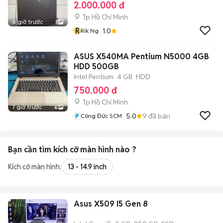
2.000.000 đ
Tp Hồ Chí Minh
6 giờ trước
3
R
1.0
Rík Ng
ASUS X540MA Pentium N5000 4GB
HDD 500GB
Intel Pentium
4 GB
HDD
750.000 đ
Tp Hồ Chí Minh
7 giờ trước
6
5.0
9
đã bán
Công Đức SCM
Bạn cần tìm
kích cỡ màn hình
nào ?
Kích cỡ màn hình:
13 - 14.9 inch
Asus X509 I5 Gen 8