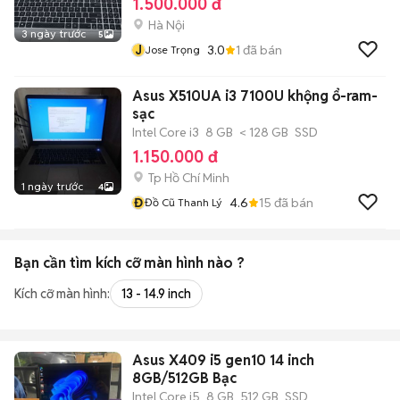
1.500.000 đ
Hà Nội
3 ngày trước
5
J
3.0
1
đã bán
Jose Trọng
Asus X510UA i3 7100U khộng ổ-ram-
sạc
Intel Core i3
8 GB
< 128 GB
SSD
1.150.000 đ
Tp Hồ Chí Minh
1 ngày trước
4
Đ
4.6
15
đã bán
Đồ Cũ Thanh Lý
Bạn cần tìm
kích cỡ màn hình
nào ?
Kích cỡ màn hình:
13 - 14.9 inch
Asus X409 i5 gen10 14 inch
8GB/512GB Bạc
Intel Core i5
8 GB
512 GB
SSD