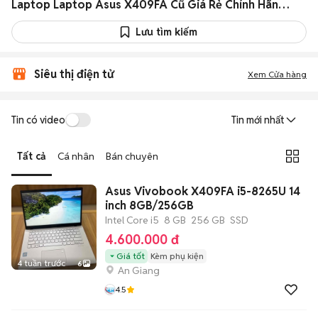
Laptop Laptop Asus X409FA Cũ Giá Rẻ Chính Hãng 08/2026
Lưu tìm kiếm
Siêu thị điện tử
Xem Cửa hàng
Tin có video
Tin mới nhất
Tất cả
Cá nhân
Bán chuyên
Asus Vivobook X409FA i5-8265U 14
inch 8GB/256GB
Intel Core i5
8 GB
256 GB
SSD
4.600.000 đ
Giá tốt
Kèm phụ kiện
4 tuần trước
6
An Giang
4.5