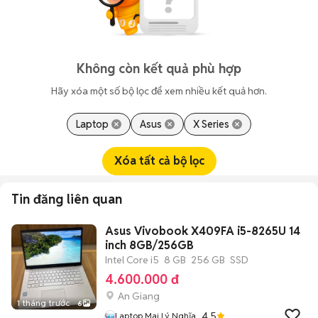
Không còn kết quả phù hợp
Hãy xóa một số bộ lọc để xem nhiều kết quả hơn.
Laptop
Asus
X Series
Xóa tất cả bộ lọc
Tin đăng liên quan
Asus Vivobook X409FA i5-8265U 14
inch 8GB/256GB
Intel Core i5
8 GB
256 GB
SSD
4.600.000 đ
An Giang
1 tháng trước
6
4.5
Laptop Mai Lý Nghĩa