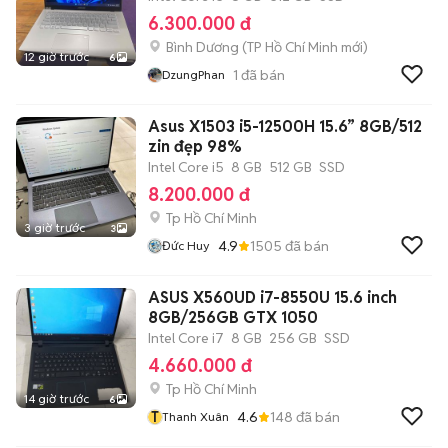
6.300.000 đ
Bình Dương
(
TP Hồ Chí Minh
mới)
12 giờ trước
6
1
đã bán
DzungPhan
Asus X1503 i5-12500H 15.6” 8GB/512
zin đẹp 98%
Intel Core i5
8 GB
512 GB
SSD
8.200.000 đ
Tp Hồ Chí Minh
3 giờ trước
3
4.9
1505
đã bán
Đức Huy
ASUS X560UD i7-8550U 15.6 inch
8GB/256GB GTX 1050
Intel Core i7
8 GB
256 GB
SSD
4.660.000 đ
Tp Hồ Chí Minh
14 giờ trước
6
T
4.6
148
đã bán
Thanh Xuân