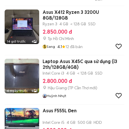
Xanh
Asus X412 Ryzen 3 3200U
8GB/128GB
Ryzen 3
4 GB
< 128 GB
SSD
2.850.000 đ
Tp Hồ Chí Minh
14 giờ trước
4
S
4.1
12
đã bán
Sang
Laptop Asus X45C qua sử dụng (i3
2th/128GB/4GB)
Intel Core i3
4 GB
< 128 GB
SSD
2.800.000 đ
Hậu Giang
(
TP Cần Thơ
mới)
6 ngày trước
5
Huỳnh Nhựt
Asus F555L Đen
Intel Core i5
4 GB
500 GB
HDD