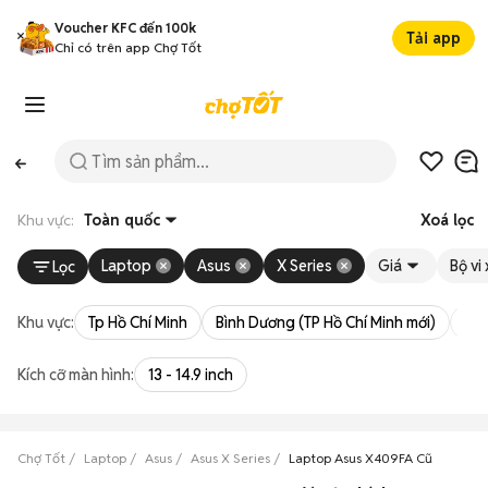
Voucher KFC đến 100k
Tải app
Chỉ có trên app Chợ Tốt
Khu vực:
Toàn quốc
Xoá lọc
Laptop
Asus
X Series
Giá
Bộ vi 
Lọc
Khu vực:
Tp Hồ Chí Minh
Bình Dương (TP Hồ Chí Minh mới)
Bà 
Kích cỡ màn hình:
13 - 14.9 inch
Chợ Tốt
Laptop
Asus
Asus X Series
Laptop Asus X409FA Cũ