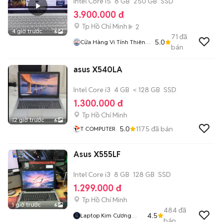
Intel Core i5
8 GB
250 GB
SSD
3.900.000 đ
Tp Hồ Chí Minh
2
4 giờ trước
6
71
đã
5.0
Cửa Hàng Vi Tính Thiên
bán
Long
asus X540LA
Intel Core i3
4 GB
< 128 GB
SSD
1.300.000 đ
Tp Hồ Chí Minh
12 giờ trước
6
5.0
1175
đã bán
T COMPUTER
Asus X555LF
Intel Core i3
8 GB
128 GB
SSD
1.299.000 đ
Tp Hồ Chí Minh
1 giờ trước
6
484
đã
4.5
Laptop Kim Cương
bán