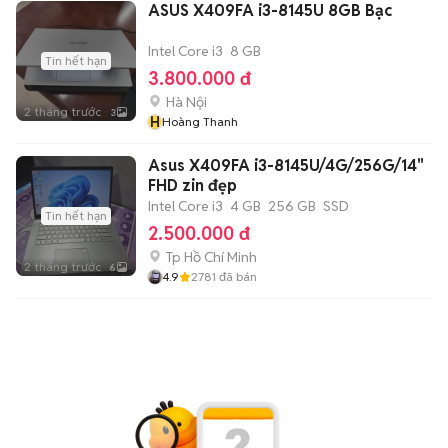
ASUS X409FA i3-8145U 8GB Bạc
Intel Core i3
8 GB
Tin hết hạn
3.800.000 đ
Hà Nội
2 tháng trước
3
H
Hoàng Thanh
Asus X409FA i3-8145U/4G/256G/14"
FHD zin đẹp
Intel Core i3
4 GB
256 GB
SSD
Tin hết hạn
2.500.000 đ
Tp Hồ Chí Minh
2 tháng trước
6
4.9
2781
đã bán