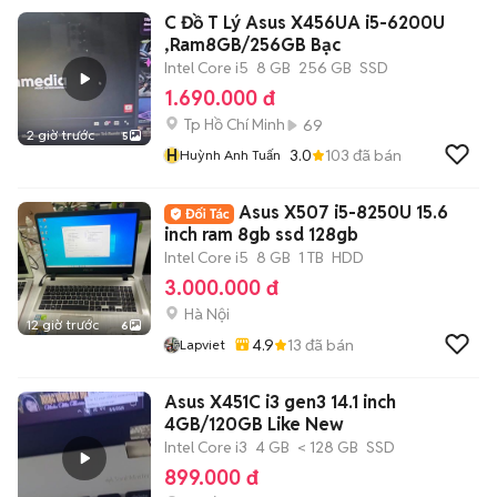
C Đồ T Lý Asus X456UA i5-6200U
,Ram8GB/256GB Bạc
Intel Core i5
8 GB
256 GB
SSD
1.690.000 đ
Tp Hồ Chí Minh
69
2 giờ trước
5
H
3.0
103
đã bán
Huỳnh Anh Tuấn
Asus X507 i5-8250U 15.6
inch ram 8gb ssd 128gb
Intel Core i5
8 GB
1 TB
HDD
3.000.000 đ
Hà Nội
12 giờ trước
6
4.9
13
đã bán
Lapviet
Asus X451C i3 gen3 14.1 inch
4GB/120GB Like New
Intel Core i3
4 GB
< 128 GB
SSD
899.000 đ