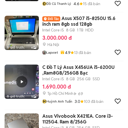
Đ
4.6
15
đã bán
Đồ Cũ Thanh Lý
Asus X507 i5-8250U 15.6
inch ram 8gb ssd 128gb
Intel Core i5
8 GB
1 TB
HDD
3.000.000 đ
Hà Nội
8 giờ trước
6
4.9
13
đã bán
Lapviet
C Đồ T Lý Asus X456UA i5-6200U
,Ram8GB/256GB Bạc
Intel Core i5
8 GB
256 GB
SSD
1.690.000 đ
Tp Hồ Chí Minh
69
8 giờ trước
5
H
3.0
103
đã bán
Huỳnh Anh Tuấn
Asus Vivobook X421EA. Core i3-
1125G4. Ram 8/256G
Intel Core i3
8 GB
256 GB
SSD