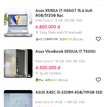
Asus X515EA i7-1165G7 15.6 inch
8GB/512GB Bạc
Intel Core i7
8 GB
512 GB
SSD
6.800.000 đ
Thừa Thiên Huế
(
TP Huế
mới)
1 ngày trước
6
5.0
113
đã bán
VZ COMPUTER
Asus VivoBook S510UA i7 7500U
Intel Core i7
16 GB
500 GB
SSD
4.500.000 đ
Tp Hồ Chí Minh
3 ngày trước
6
P
4.9
60
đã bán
Phu
ASUS X45C i3-2328M 4GB/119GB SSD
Intel Core i3
4 GB
< 128 GB
SSD