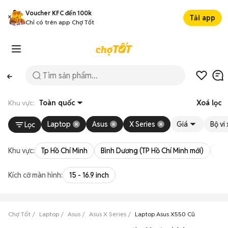
Voucher KFC đến 100k
Tải app
Chỉ có trên app Chợ Tốt
Khu vực:
Toàn quốc
Xoá lọc
Laptop
Asus
X Series
Giá
Bộ vi 
Lọc
Khu vực:
Tp Hồ Chí Minh
Bình Dương (TP Hồ Chí Minh mới)
Bà 
Kích cỡ màn hình:
15 - 16.9 inch
Chợ Tốt
Laptop
Asus
Asus X Series
Laptop Asus X550 Cũ