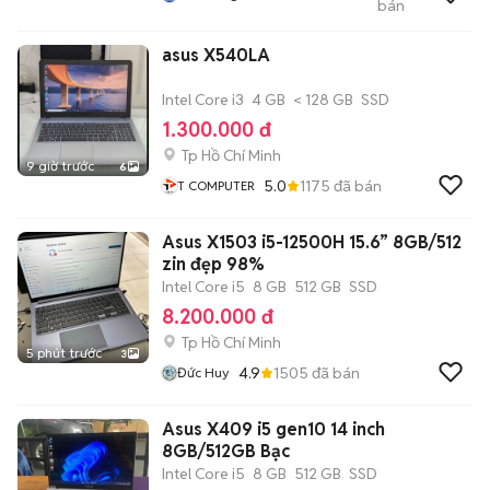
bán
Long
asus X540LA
Intel Core i3
4 GB
< 128 GB
SSD
1.300.000 đ
Tp Hồ Chí Minh
9 giờ trước
6
5.0
1175
đã bán
T COMPUTER
Asus X1503 i5-12500H 15.6” 8GB/512
zin đẹp 98%
Intel Core i5
8 GB
512 GB
SSD
8.200.000 đ
Tp Hồ Chí Minh
5 phút trước
3
4.9
1505
đã bán
Đức Huy
Asus X409 i5 gen10 14 inch
8GB/512GB Bạc
Intel Core i5
8 GB
512 GB
SSD