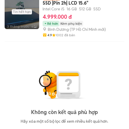
SSD |Pin 2h| LCD 15.6"
Intel Core i5
16 GB
512 GB
SSD
Tin hết hạn
4.999.000 đ
Rẻ hơn
Kèm phụ kiện
3 tháng trước
6
Bình Dương
(
TP Hồ Chí Minh
mới)
4.9
1002
đã bán
Không còn kết quả phù hợp
Hãy xóa một số bộ lọc để xem nhiều kết quả hơn.