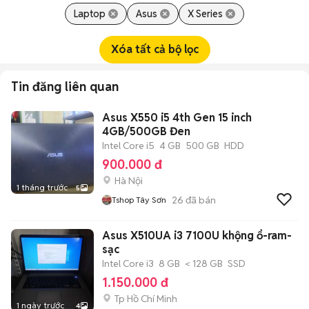
Laptop
Asus
X Series
Xóa tất cả bộ lọc
Tin đăng liên quan
Asus X550 i5 4th Gen 15 inch
4GB/500GB Đen
Intel Core i5
4 GB
500 GB
HDD
900.000 đ
Hà Nội
1 tháng trước
5
26
đã bán
Tshop Tây Sơn
Asus X510UA i3 7100U khộng ổ-ram-
sạc
Intel Core i3
8 GB
< 128 GB
SSD
1.150.000 đ
Tp Hồ Chí Minh
1 ngày trước
4