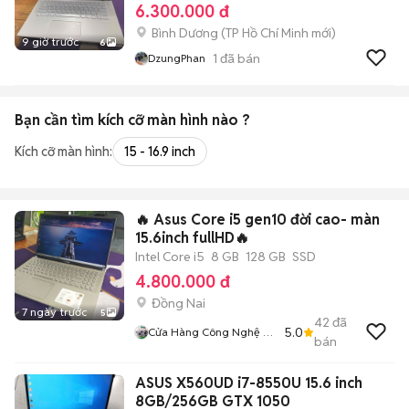
6.300.000 đ
Bình Dương
(
TP Hồ Chí Minh
mới)
9 giờ trước
6
1
đã bán
DzungPhan
Bạn cần tìm
kích cỡ màn hình
nào ?
Kích cỡ màn hình:
15 - 16.9 inch
🔥 Asus Core i5 gen10 đời cao- màn
15.6inch fullHD🔥
Intel Core i5
8 GB
128 GB
SSD
4.800.000 đ
Đồng Nai
7 ngày trước
5
42
đã
5.0
Cửa Hàng Công Nghệ Số
bán
CNS
ASUS X560UD i7-8550U 15.6 inch
8GB/256GB GTX 1050