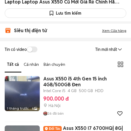
Laptop Laptop Asus X550 Cũ Mới Giá Rẻ Chính Hãng 08/2026
Lưu tìm kiếm
Siêu thị điện tử
Xem Cửa hàng
Tin có video
Tin mới nhất
Tất cả
Cá nhân
Bán chuyên
Asus X550 i5 4th Gen 15 inch
4GB/500GB Đen
Intel Core i5
4 GB
500 GB
HDD
900.000 đ
Hà Nội
1 tháng trước
5
26
đã bán
Asus X550 I7 6700HQ| 8G|