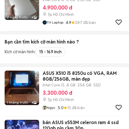
4.900.000 đ
Tp Hồ Chí Minh
2 ngày trước
6
4.9
287
đã bán
TH Laptop
Bạn cần tìm
kích cỡ màn hình
nào ?
Kích cỡ màn hình:
15 - 16.9 inch
ASUS X510 i5 8250u có VGA, RAM
8GB/256GB, màn đẹp
Intel Core i5
8 GB
256 GB
SSD
3.300.000 đ
Tp Hồ Chí Minh
1 tháng trước
4
5.0
15
đã bán
Ngọc
bán ASUS x553M celeron ram 4 ssd
120gb pin cầm 30p