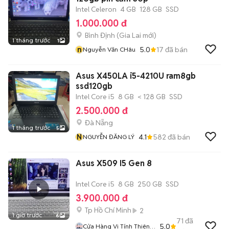
Intel Celeron
4 GB
128 GB
SSD
1.000.000 đ
Bình Định
(
Gia Lai
mới)
1 tháng trước
1
n
5.0
17
đã bán
Nguyễn Văn CHâu
Asus X450LA i5-4210U ram8gb
ssd120gb
Intel Core i5
8 GB
< 128 GB
SSD
2.500.000 đ
Đà Nẵng
1 tháng trước
5
N
4.1
582
đã bán
NGUYỄN ĐĂNG LÝ
Asus X509 I5 Gen 8
Intel Core i5
8 GB
250 GB
SSD
3.900.000 đ
Tp Hồ Chí Minh
2
1 giờ trước
6
71
đã
5.0
Cửa Hàng Vi Tính Thiên