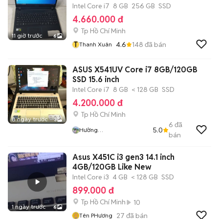
Intel Core i7
8 GB
256 GB
SSD
4.660.000 đ
Tp Hồ Chí Minh
11 giờ trước
6
T
4.6
148
đã bán
Thanh Xuân
ASUS X541UV Core i7 8GB/120GB
SSD 15.6 inch
Intel Core i7
8 GB
< 128 GB
SSD
4.200.000 đ
Tp Hồ Chí Minh
8 ngày trước
3
6
đã
5.0
Hường
bán
Vitinhkhanhhoang
Asus X451C i3 gen3 14.1 inch
4GB/120GB Like New
Intel Core i3
4 GB
< 128 GB
SSD
899.000 đ
Tp Hồ Chí Minh
10
1 ngày trước
6
27
đã bán
Tên PHương