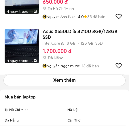
650.000 đ
Tp Hồ Chí Minh
4 ngày trước
1
N
4.0
33
đã bán
Nguyen Anh Tuan
Asus X550LD i5 4210U 8GB/128GB
SSD
Intel Core i5
8 GB
< 128 GB
SSD
1.700.000 đ
Đà Nẵng
4 ngày trước
5
N
13
đã bán
Nguyễn Ngọc Phước
Xem thêm
Mua bán laptop
Tp Hồ Chí Minh
Hà Nội
Đà Nẵng
Cần Thơ