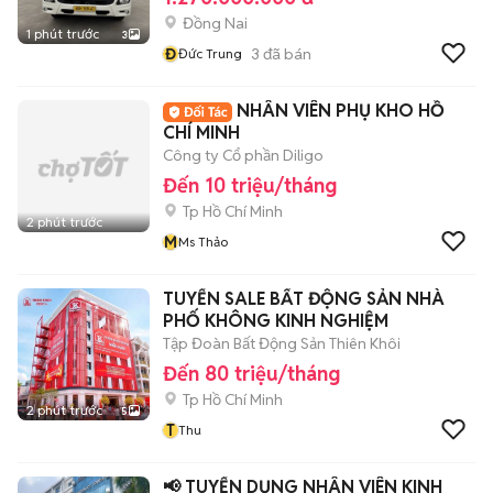
Đồng Nai
1 phút trước
3
Đ
3
đã bán
Đức Trung
NHÂN VIÊN PHỤ KHO HỒ
CHÍ MINH
Công ty Cổ phần Diligo
Đến 10 triệu/tháng
Tp Hồ Chí Minh
2 phút trước
M
Ms Thảo
TUYỂN SALE BẤT ĐỘNG SẢN NHÀ
PHỐ KHÔNG KINH NGHIỆM
Tập Đoàn Bất Động Sản Thiên Khôi
Đến 80 triệu/tháng
Tp Hồ Chí Minh
2 phút trước
5
T
Thu
📢 TUYỂN DỤNG NHÂN VIÊN KINH