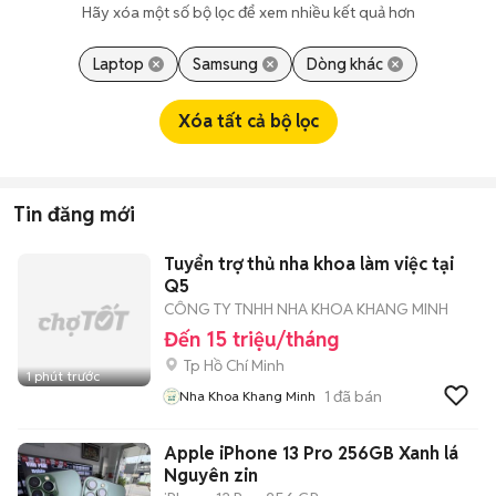
Hãy xóa một số bộ lọc để xem nhiều kết quả hơn
Laptop
Samsung
Dòng khác
Xóa tất cả bộ lọc
Tin đăng mới
Tuyển trợ thủ nha khoa làm việc tại
Q5
CÔNG TY TNHH NHA KHOA KHANG MINH
Đến 15 triệu/tháng
Tp Hồ Chí Minh
1 phút trước
1
đã bán
Nha Khoa Khang Minh
Apple iPhone 13 Pro 256GB Xanh lá
Nguyên zin