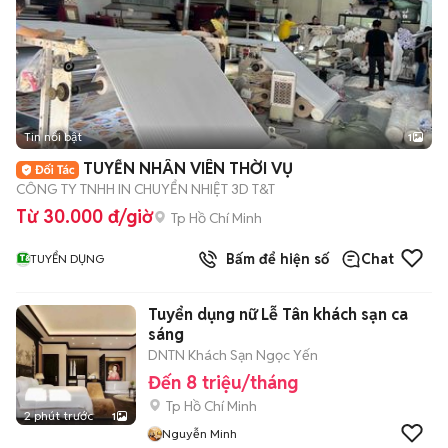
Tin nổi bật
1
TUYỂN NHÂN VIÊN THỜI VỤ
CÔNG TY TNHH IN CHUYỂN NHIỆT 3D T&T
Từ 30.000 đ/giờ
Tp Hồ Chí Minh
Bấm để hiện số
Chat
TUYỂN DỤNG
Tuyển dụng nữ Lễ Tân khách sạn ca
sáng
DNTN Khách Sạn Ngọc Yến
Đến 8 triệu/tháng
Tp Hồ Chí Minh
2 phút trước
1
Nguyễn Minh