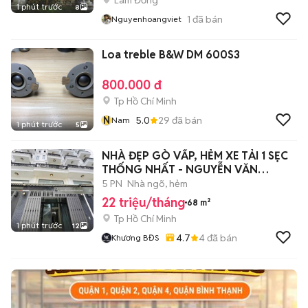
Lâm Đồng
1 phút trước
8
1
đã bán
Nguyenhoangviet
Loa treble B&W DM 600S3
800.000 đ
Tp Hồ Chí Minh
N
5.0
29
đã bán
Nam
1 phút trước
5
NHÀ ĐẸP GÒ VẤP, HẺM XE TẢI 1 SẸC
THỐNG NHẤT - NGUYỄN VĂN
LƯỢNG- P11-
5 PN
Nhà ngõ, hẻm
22 triệu/tháng
68 m²
Tp Hồ Chí Minh
1 phút trước
12
4.7
4
đã bán
Khương BĐS