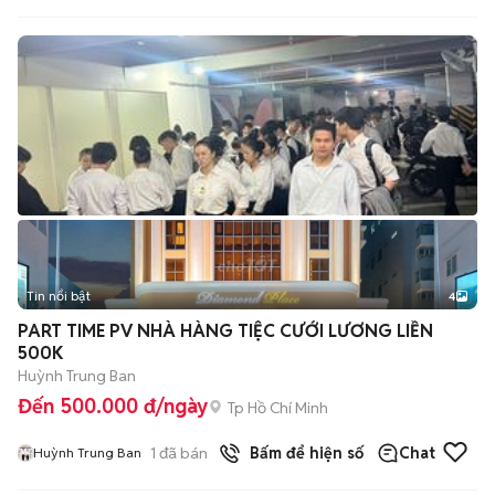
Tin nổi bật
4
PART TIME PV NHÀ HÀNG TIỆC CƯỚI LƯƠNG LIỀN
500K
Huỳnh Trung Ban
Đến 500.000 đ/ngày
Tp Hồ Chí Minh
1
đã bán
Bấm để hiện số
Chat
Huỳnh Trung Ban