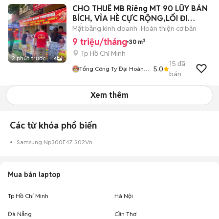
CHO THUÊ MB Riêng MT 90 LŨY BÁN
BÍCH, VỈA HÈ CỰC RỘNG,LỐI ĐI
RIÊNG
Mặt bằng kinh doanh
Hoàn thiện cơ bản
9 triệu/tháng
30 m²
Tp Hồ Chí Minh
2 phút trước
4
15
đã
5.0
Tổng Công Ty Đại Hoàng
bán
Minh
Xem thêm
Các từ khóa phổ biến
Samsung Np300E4Z S02Vn
Mua bán laptop
Tp Hồ Chí Minh
Hà Nội
Đà Nẵng
Cần Thơ