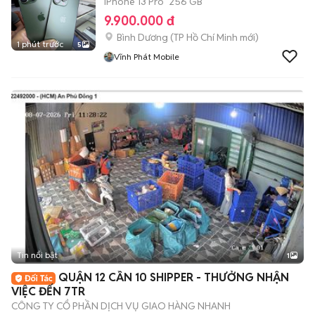
iPhone 13 Pro
256 GB
9.900.000 đ
Bình Dương
(
TP Hồ Chí Minh
mới)
1 phút trước
5
Vĩnh Phát Mobile
Tin nổi bật
1
QUẬN 12 CẦN 10 SHIPPER - THƯỞNG NHẬN
VIỆC ĐẾN 7TR
CÔNG TY CỔ PHẦN DỊCH VỤ GIAO HÀNG NHANH