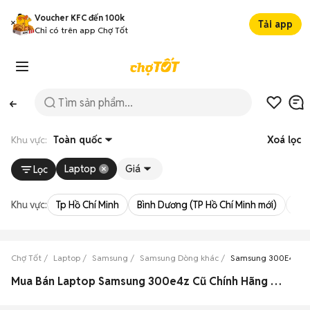
Voucher KFC đến 100k
Tải app
Chỉ có trên app Chợ Tốt
Khu vực:
Toàn quốc
Xoá lọc
Laptop
Giá
Lọc
Khu vực:
Tp Hồ Chí Minh
Bình Dương (TP Hồ Chí Minh mới)
Bà 
Chợ Tốt
Laptop
Samsung
Samsung Dòng khác
Samsung 300E4Z
Mua Bán Laptop Samsung 300e4z Cũ Chính Hãng Giá Rẻ Hàng Xịn