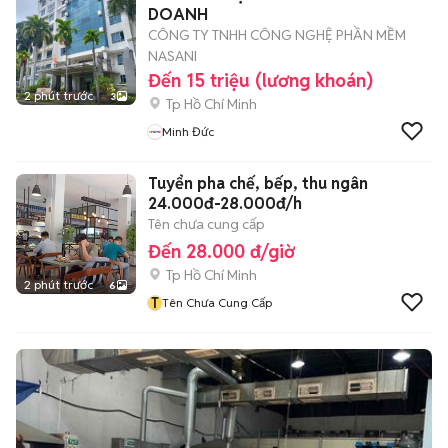
DOANH
CÔNG TY TNHH CÔNG NGHỆ PHẦN MỀM
NASANI
Đến 15 triệu (lương khoán)
2 phút trước
3
Tp Hồ Chí Minh
Minh Đức
Tuyển pha chế, bếp, thu ngân
24.000đ-28.000đ/h
Tên chưa cung cấp
Đến 28.000 đ/giờ
Tp Hồ Chí Minh
2 phút trước
6
T
Tên Chưa Cung Cấp