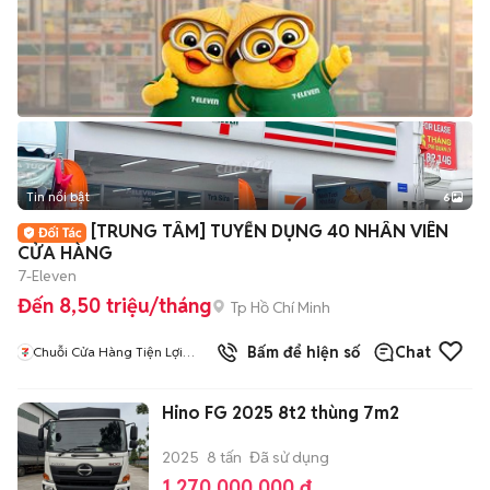
Tin nổi bật
6
+
2
[TRUNG TÂM] TUYỂN DỤNG 40 NHÂN VIÊN
CỬA HÀNG
7-Eleven
Đến 8,50 triệu/tháng
Tp Hồ Chí Minh
2
đã bán
Bấm để hiện số
Chat
Chuỗi Cửa Hàng Tiện Lợi
7Eleven
Hino FG 2025 8t2 thùng 7m2
2025
8 tấn
Đã sử dụng
1.270.000.000 đ