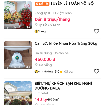
TUYỂN LẾ TOÁN NỘI BỘ
Công Ty TNHH Việt Clean
Đến 8 triệu/tháng
Tp Hồ Chí Minh
1 phút trước
1
T
Trang
Cân sức khỏe Nhơn Hòa Trắng 20kg
Đã sử dụng
Đồ cho bé
450.000 đ
Đà Nẵng
1 phút trước
5
A
5.0
1
đã bán
Anh Hoàng
BIỆT.THỰ KHÁCH SẠN KHU NGHĨ
DƯỠNG ĐALAT
Officetel
140 tỷ
1830 m²