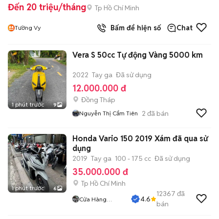
Đến 20 triệu/tháng
Tp Hồ Chí Minh
Bấm để hiện số
Chat
Tường Vy
Vera S 50cc Tự động Vàng 5000 km
2022
Tay ga
Đã sử dụng
12.000.000 đ
Đồng Tháp
1 phút trước
9
2
đã bán
Nguyễn Thị Cẩm Tiên
Honda Vario 150 2019 Xám đã qua sử
dụng
2019
Tay ga
100 - 175 cc
Đã sử dụng
35.000.000 đ
Tp Hồ Chí Minh
1 phút trước
6
12367
đã
4.6
Cửa Hàng
bán
Tuanduy