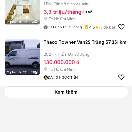
XÃ GIÁ RẺ
1 PN
Căn hộ dịch vụ, mini
3,3 triệu/tháng
30 m²
Tp Hồ Chí Minh
2 phút trước
6
4.5
13
đã bán
Kiệt Cho Thuê Phòng
Thaco Towner Van2S Trắng 57.351 km
2021
< 1 tấn
Đã sử dụng
130.000.000 đ
Tp Hồ Chí Minh
2 phút trước
15
ĐẶNG NGỌC TIẾN
Xem thêm