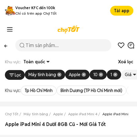
Voucher KFC đến 100k
Tải app
Chỉ có trên app Chợ Tốt
Khu vực:
Toàn quốc
Xoá lọc
Máy tính bảng
Apple
10
1
Giá
Lọc
Khu vực:
Tp Hồ Chí Minh
Bình Dương (TP Hồ Chí Minh mới)
Bà 
Chợ Tốt
Máy tính bảng
Apple
Apple iPad Mini 4
Apple iPad Mini 4 D
Apple iPad Mini 4 Dưới 8GB Cũ - Mới Giá Tốt