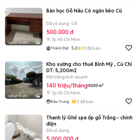
Bàn học Gỗ Nâu Có ngăn kéo Cũ
Đã sử dụng
Gỗ
500.000 đ
Tp Hồ Chí Minh
1 phút trước
1
5.0
21
đã bán
Thành Đạt
Kho xưởng cho thuê Bình Mỹ , Củ Chi
DT: 5,200m2
Mặt bằng kinh doanh
140 triệu/tháng
5200 m²
Tp Hồ Chí Minh
1 phút trước
3
2
đã bán
Đào Trung
Thanh lý Ghế spa ốp gỗ Trắng - chỉnh
điện
Đã sử dụng
5.000.000 đ