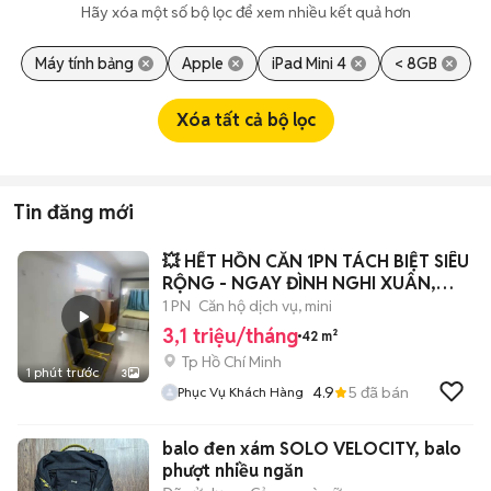
Hãy xóa một số bộ lọc để xem nhiều kết quả hơn
Máy tính bảng
Apple
iPad Mini 4
< 8GB
Xóa tất cả bộ lọc
Tin đăng mới
💥 HẾT HỒN CĂN 1PN TÁCH BIỆT SIÊU
RỘNG - NGAY ĐÌNH NGHI XUÂN,
PHAN ANH
1 PN
Căn hộ dịch vụ, mini
3,1 triệu/tháng
42 m²
Tp Hồ Chí Minh
1 phút trước
3
4.9
5
đã bán
Phục Vụ Khách Hàng
balo đen xám SOLO VELOCITY, balo
phượt nhiều ngăn