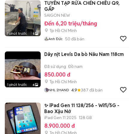
TUYỂN TẠP RỬA CHÉN CHIỀU Q9,
GẤP
SAIGON NEW
Đến 6,20 triệu/tháng
Tp Hồ Chí Minh
1 phút trước
5
50
đã bán
Anh Đức
Dây nịt Levis Da bò Nâu Nam 118cm
Đã sử dụng
Đồ nam
850.000 đ
Tp Hồ Chí Minh
1 phút trước
6
4.9
387
đã bán
NHL 2HAND
✨ iPad Gen 11 128/256 - Wifi/5G -
Bao Xậu Nớ
iPad Gen 11 2025
128 GB
8.900.000 đ
Tp Hồ Chí Minh