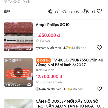
Tp Hồ Chí Minh
Bấm để hiện số
Chat
Bình
Ampli Philips SQ10
1.650.000 đ
Hà Nội
4.7
44
đã bán
Phạm Quốc Vịnh
2 phút trước
6
TV 4K LG 75UR7550 75in 4K
Giọng Nói BảoHành 6/2027
Trên 64 inch
12.700.000 đ
Tp Hồ Chí Minh
Tin ưu tiên
3
4.1
4
đã bán
Nguyen Nguyen
CĂN HỘ DUXLEP MỚI XÂY CỬA SỔ
TRỜI GẦN AEON TÂN PHÚ NGÃ TƯ 4