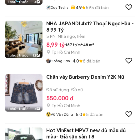
1 phút trước
4
4.9
595
đã bán
Duy Techs
NHÀ JAPANDI 4x12 Thoại Ngọc Hầu -
8.99 Tỷ
5 PN
Nhà ngõ, hẻm
8,99 tỷ
187 tr/m²
48 m²
Tp Hồ Chí Minh
1 phút trước
12
4.0
8
đã bán
Hoàng Sơn
Chân váy Burberry Denim Y2K Nữ
Đã sử dụng
Đồ nữ
550.000 đ
Tp Hồ Chí Minh
1 phút trước
4
V
5.0
5
đã bán
Vũ Văn Dũng
Hot VinFast MPV7 new đủ mẫu đủ
màu- Giá sập sàn T8