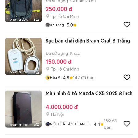
Đã sử dụng
Cả nam và nữ
250.000 đ
Tp Hồ Chí Minh
1 phút trước
6
5.0
Xe Tăng
Sạc bàn chải điện Braun Oral-B Trắng
Đã sử dụng
Khác
150.000 đ
Tp Hồ Chí Minh
1 phút trước
2
h
4.8
147
đã bán
Hòa 9
Màn hình ô tô Mazda CX5 2025 8 inch
4.000.000 đ
Hà Nội
189
đã
4.4
NỘI THẤT ÂM THANH Ô
1 phút trước
3
bán
TÔ