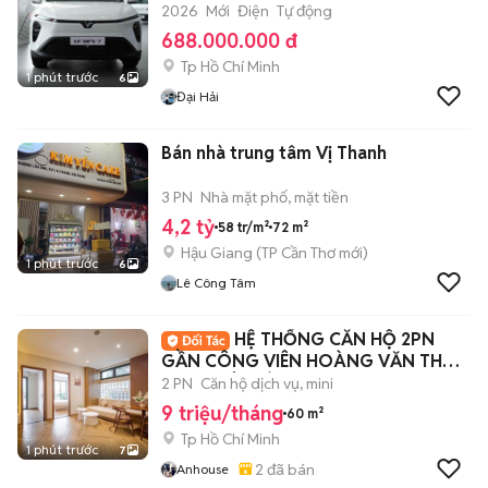
2026
Mới
Điện
Tự động
688.000.000 đ
Tp Hồ Chí Minh
1 phút trước
6
Đại Hải
Bán nhà trung tâm Vị Thanh
3 PN
Nhà mặt phố, mặt tiền
4,2 tỷ
58 tr/m²
72 m²
Hậu Giang
(
TP Cần Thơ
mới)
1 phút trước
6
Lê Công Tâm
HỆ THỐNG CĂN HỘ 2PN
GẦN CÔNG VIÊN HOÀNG VĂN THỤ
QUẬN TÂN BÌNH
2 PN
Căn hộ dịch vụ, mini
9 triệu/tháng
60 m²
Tp Hồ Chí Minh
1 phút trước
7
2
đã bán
Anhouse