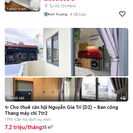
Tp Hồ Chí Minh
1 phút trước
3
4
đã bán
Kiet Truong
Tin nổi bật
8
+
2
✨ Cho thuê căn hội Nguyễn Gia Trí (D2) – Ban công
Thang máy chỉ 7tr2
1 PN
Căn hộ dịch vụ, mini
7,2 triệu/tháng
35 m²