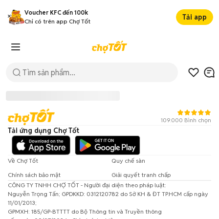
Voucher KFC đến 100k
Tải app
Chỉ có trên app Chợ Tốt
109.000 Bình chọn
Tải ứng dụng Chợ Tốt
Về Chợ Tốt
Quy chế sàn
Chính sách bảo mật
Giải quyết tranh chấp
CÔNG TY TNHH CHỢ TỐT - Người đại diện theo pháp luật:
Đã có lỗi xảy ra!
Nguyễn Trọng Tấn; GPDKKD: 0312120782 do Sở KH & ĐT TP.HCM cấp ngày
11/01/2013;
Vui lòng thử lại sau.
GPMXH: 185/GP-BTTTT do Bộ Thông tin và Truyền thông