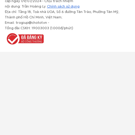
cấp ngày 09/07/2024 - Chịu trách nhiệm
nội dung: Trần Hoàng Ly.
Chính sách sử dụng
Địa chỉ: Tầng 18, Toà nhà UOA, Số 6 đường Tân Trào, Phường Tân Mỹ,
Thành phố Hồ Chí Minh, Việt Nam;
Email: trogiup@chotot.vn -
Bất động
Xe cộ
Thú cưng
Đồ gia
Giải trí, Thể
Tổng đài CSKH: 19003003 (1.000đ/phút)
sản
dụng, nội
thao, Sở
thất, cây
thích
cảnh
Việc làm
Đồ điện tử
Tủ lạnh, máy
Đồ dùng văn
Thời trang,
lạnh, máy
phòng,
Đồ dùng cá
giặt
công nông
nhân
nghiệp
Về trang chủ