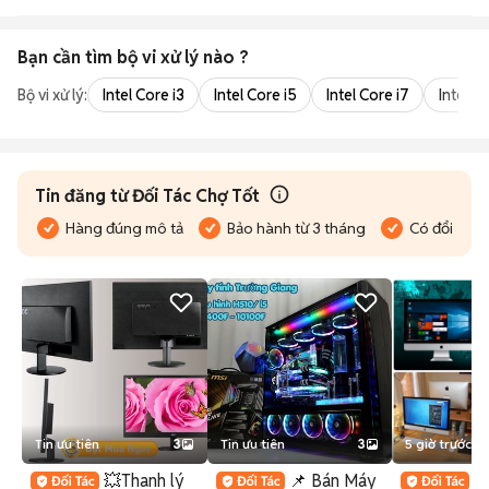
Bạn cần tìm
bộ vi xử lý
nào ?
Bộ vi xử lý:
Intel Core i3
Intel Core i5
Intel Core i7
Intel Co
Tin đăng từ Đối Tác Chợ Tốt
Hàng đúng mô tả
Bảo hành từ 3 tháng
Có đổi trả
Tin ưu tiên
3
Tin ưu tiên
3
5 giờ trước
💥Thanh lý
📌 Bán Máy