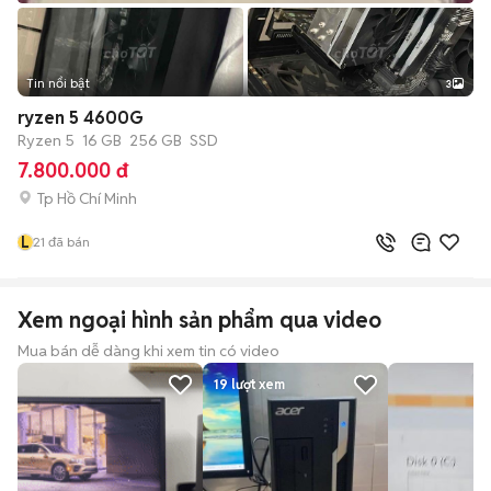
Tin nổi bật
3
ryzen 5 4600G
Ryzen 5
16 GB
256 GB
SSD
7.800.000 đ
Tp Hồ Chí Minh
L
21
đã bán
Xem ngoại hình sản phẩm qua video
Mua bán dễ dàng khi xem tin có video
19
lượt xem