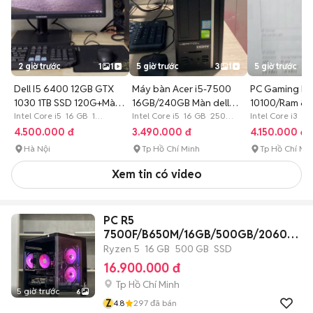
2 giờ trước
1
1
5 giờ trước
3
1
5 giờ trước
Dell I5 6400 12GB GTX
Máy bàn Acer i5-7500
PC Gaming H51
1030 1TB SSD 120G+Màn
16GB/240GB Màn dell
10100/Ram 8/
22in
Intel Core i5 16 GB 1
20in
Intel Core i5 16 GB 250
2gb/SSD 240
Intel Core i3 8
TB SSD
GB SSD
GB SSD
4.500.000 đ
3.490.000 đ
4.150.000 đ
Hà Nội
Tp Hồ Chí Minh
Tp Hồ Chí Mi
Xem tin có video
PC R5
7500F/B650M/16GB/500GB/2060S
6G/550W/CASE
Ryzen 5
16 GB
500 GB
SSD
16.900.000 đ
Tp Hồ Chí Minh
5 giờ trước
6
Z
4.8
297
đã bán