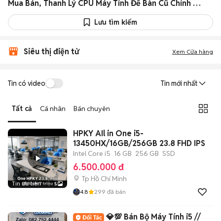
Mua Bán, Thanh Lý CPU Máy Tính Để Bàn Cũ Chính Hãng Giá Rẻ
Lưu tìm kiếm
Siêu thị điện tử
Xem Cửa hàng
Tin có video
Tin mới nhất
Tất cả
Cá nhân
Bán chuyên
HPKY AIl in One i5-
13450HX/16GB/256GB 23.8 FHD IPS
Intel Core i5
16 GB
256 GB
SSD
6.500.000 đ
Tp Hồ Chí Minh
Tin ưu tiên
5
4.8
299
đã bán
💎💯 Bán Bộ Máy Tính i5 //