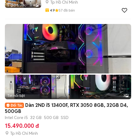
Tp Hồ Chí Minh
5 giờ trước
6
4.9
57
đã bán
Tin nổi bật
3
Dàn 2ND i5 13400F, RTX 3050 8GB, 32GB D4,
500GB
Intel Core i5
32 GB
500 GB
SSD
15.490.000 đ
Tp Hồ Chí Minh