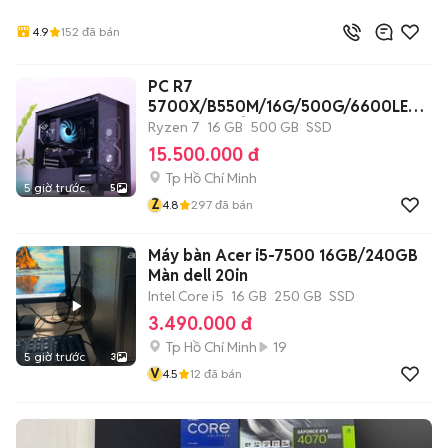
4.9
152
đã bán
PC R7
5700X/B550M/16G/500G/6600LE
8G/650W/TẢN/CASE
Ryzen 7
16 GB
500 GB
SSD
15.500.000 đ
Tp Hồ Chí Minh
5 giờ trước
5
Z
4.8
297
đã bán
Máy bàn Acer i5-7500 16GB/240GB
Màn dell 20in
Intel Core i5
16 GB
250 GB
SSD
3.490.000 đ
Tp Hồ Chí Minh
19
5 giờ trước
3
V
4.5
12
đã bán