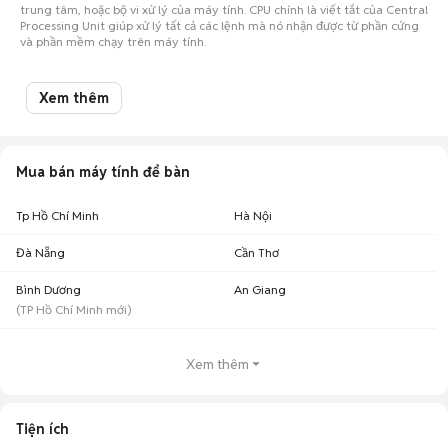
trung tâm, hoặc bộ vi xử lý của máy tính. CPU chính là viết tắt của Central
Processing Unit giúp xử lý tất cả các lệnh mà nó nhận được từ phần cứng
và phần mềm chạy trên máy tính.
Có 2 lý do chính đángđể người dùng mua đồ cũ nói chung, và những
Xem thêm
người tìm mua CPU cũ nói riêng: thứ nhất là rẻ hơn, và thứ 2 là CPU mà
bạn đang tìm mua hãng đã dừng sản xuất, không thể mua mới trên thị
trường.
Mua bán máy tính để bàn
Tp Hồ Chí Minh
Hà Nội
Đà Nẵng
Cần Thơ
Bình Dương
An Giang
(
TP Hồ Chí Minh
mới)
Xem thêm
Tiện ích
Hầu hết những người lựa chọn mua CPU cũ và các linh kiện cũ nhắm tới
ưu điểm về giá thành khi chọn mua loại mặt hàng này. Giống như bất cứ