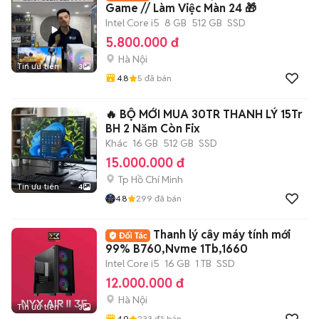
Game // Làm Việc Màn 24 🎁
Intel Core i5
8 GB
512 GB
SSD
5.800.000 đ
Hà Nội
Tin ưu tiên
3
4.8
5
đã bán
🔥 BỘ MỚI MUA 30TR THANH LÝ 15Tr
BH 2 Năm Còn Fix
Khác
16 GB
512 GB
SSD
15.000.000 đ
Tp Hồ Chí Minh
Tin ưu tiên
4
4.8
299
đã bán
Thanh lý cây máy tính mới
99% B760,Nvme 1Tb,1660
Intel Core i5
16 GB
1 TB
SSD
12.000.000 đ
Hà Nội
Tin ưu tiên
3
4.9
233
đã bán