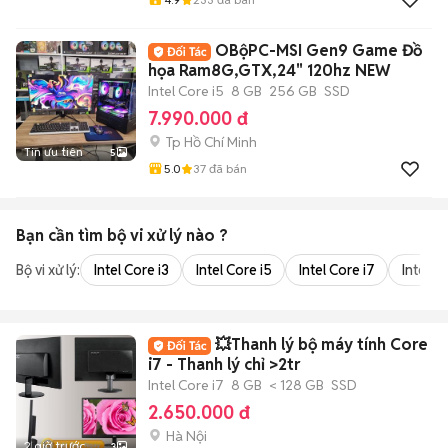
OBộPC-MSI Gen9 Game Đồ
họa Ram8G,GTX,24" 120hz NEW
Intel Core i5
8 GB
256 GB
SSD
7.990.000 đ
Tp Hồ Chí Minh
Tin ưu tiên
5
5.0
37
đã bán
Bạn cần tìm
bộ vi xử lý
nào ?
Bộ vi xử lý:
Intel Core i3
Intel Core i5
Intel Core i7
Intel Co
💥Thanh lý bộ máy tính Core
i7 - Thanh lý chỉ >2tr
Intel Core i7
8 GB
< 128 GB
SSD
2.650.000 đ
Hà Nội
2 giờ trước
3