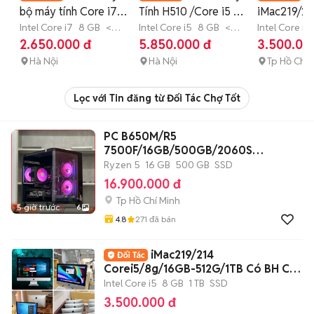
bộ máy tính Core i7 -
Tính H510 /Core i5 -
iMac219/21
Thanh lý chỉ >2tr
Intel Core i7
8 GB
<
i3 / Ful Giá Rẻ 💯
Intel Core i5
8 GB
<
Corei5/8g
Intel Core i5
128 GB
SSD
128 GB
SSD
TB
SSD
2.650.000 đ
5.850.000 đ
3.500.00
512G/1TB 
Hà Nội
Hà Nội
ship
Tp Hồ Chí 
Lọc với Tin đăng từ Đối Tác Chợ Tốt
PC B650M/R5
7500F/16GB/500GB/2060S
6G/550W/CASE
Ryzen 5
16 GB
500 GB
SSD
16.900.000 đ
Tp Hồ Chí Minh
5 giờ trước
6
4.8
271
đã bán
iMac219/214
Corei5/8g/16GB-512G/1TB Có BH Có
ship
Intel Core i5
8 GB
1 TB
SSD
3.500.000 đ