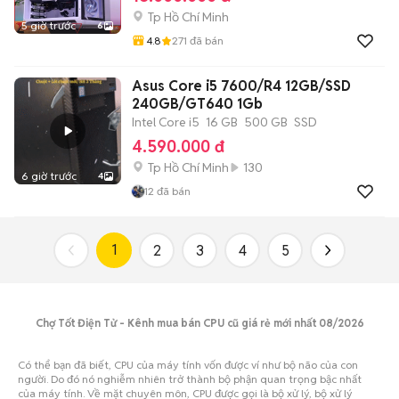
Tp Hồ Chí Minh
5 giờ trước
6
4.8
271
đã bán
Asus Core i5 7600/R4 12GB/SSD
240GB/GT640 1Gb
Intel Core i5
16 GB
500 GB
SSD
4.590.000 đ
Tp Hồ Chí Minh
130
6 giờ trước
4
12
đã bán
1
2
3
4
5
Chợ Tốt Điện Tử - Kênh mua bán CPU cũ giá rẻ mới nhất 08/2026
Có thể bạn đã biết, CPU của máy tính vốn được ví như bộ não của con
người. Do đó nó nghiễm nhiên trở thành bộ phận quan trọng bậc nhất
của máy tính. Về mặt chuyên môn, CPU được gọi là bộ xử lý, bộ xử lý