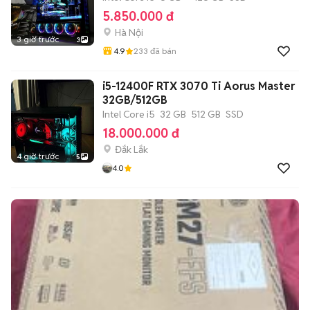
5.850.000 đ
Hà Nội
3 giờ trước
3
4.9
233
đã bán
i5-12400F RTX 3070 Ti Aorus Master
32GB/512GB
Intel Core i5
32 GB
512 GB
SSD
18.000.000 đ
Đắk Lắk
4 giờ trước
5
4.0