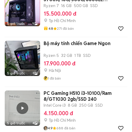
8G/650W/TẢN/CASE
Ryzen 7
16 GB
500 GB
SSD
15.500.000 đ
Tp Hồ Chí Minh
5 giờ trước
5
4.8
271
đã bán
Bộ máy tính chiến Game Ngon
Ryzen 5
32 GB
1 TB
SSD
17.900.000 đ
Hà Nội
5 giờ trước
3
P
1
đã bán
PC Gaming H510 i3-10100/Ram
8/GT1030 2gb/SSD 240
Intel Core i3
8 GB
250 GB
SSD
4.150.000 đ
Tp Hồ Chí Minh
5 giờ trước
4
4.9
688
đã bán