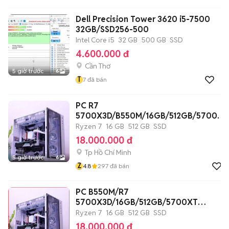
Dell Precision Tower 3620 i5-7500
32GB/SSD256-500
Intel Core i5
32 GB
500 GB
SSD
4.600.000 đ
Cần Thơ
5 giờ trước
6
T
7
đã bán
PC R7
5700X3D/B550M/16GB/512GB/5700XT
8G/800W/CASE
Ryzen 7
16 GB
512 GB
SSD
18.000.000 đ
Tp Hồ Chí Minh
5 giờ trước
6
Z
4.8
297
đã bán
PC B550M/R7
5700X3D/16GB/512GB/5700XT
8G/800W/CASE
Ryzen 7
16 GB
512 GB
SSD
18.000.000 đ