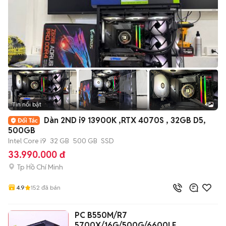
Tin nổi bật
4
Dàn 2ND i9 13900K ,RTX 4070S , 32GB D5,
500GB
Intel Core i9
32 GB
500 GB
SSD
33.990.000 đ
Tp Hồ Chí Minh
4.9
152
đã bán
PC B550M/R7
5700X/16G/500G/6600LE