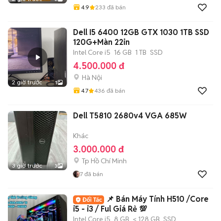
4.9
233
đã bán
Dell I5 6400 12GB GTX 1030 1TB SSD
120G+Màn 22in
Intel Core i5
16 GB
1 TB
SSD
4.500.000 đ
Hà Nội
2 giờ trước
1
4.7
436
đã bán
Dell T5810 2680v4 VGA 685W
Khác
3.000.000 đ
Tp Hồ Chí Minh
3 giờ trước
3
7
đã bán
📌 Bán Máy Tính H510 /Core
i5 - i3 / Ful Giá Rẻ 💯
Intel Core i5
8 GB
< 128 GB
SSD