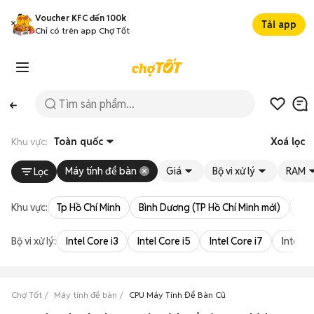
Voucher KFC đến 100k
Tải app
Chỉ có trên app Chợ Tốt
Khu vực:
Toàn quốc
Xoá lọc
Máy tính để bàn
Giá
Bộ vi xử lý
RAM
Lọc
Khu vực:
Tp Hồ Chí Minh
Bình Dương (TP Hồ Chí Minh mới)
Bà 
Bộ vi xử lý:
Intel Core i3
Intel Core i5
Intel Core i7
Intel Co
Chợ Tốt
Máy tính để bàn
CPU Máy Tính Để Bàn Cũ