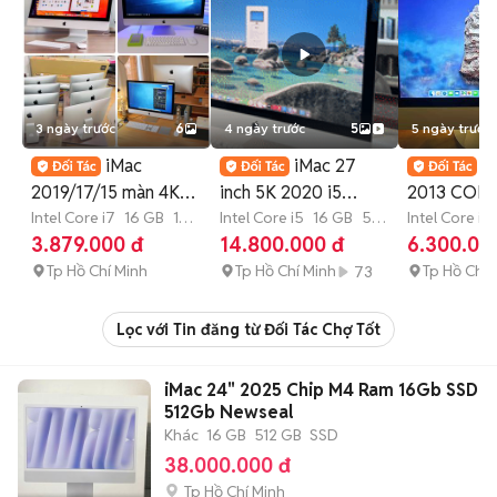
3 ngày trước
6
4 ngày trước
5
5 ngày trước
iMac
iMac 27
❌
2019/17/15 màn 4K
inch 5K 2020 i5
2013 CORE
i5&i7
Intel Core i7
16 GB
1
16GB/512GB SSD
Intel Core i5
16 GB
512
16GB ĐẸP 
Intel Core i5
TB
SSD
GB
SSD
TB
SSD
3.879.000 đ
14.800.000 đ
6.300.00
Ram8/16GB/SSD
99%-Góp-Thu
NHẬT❌
128/1TB
Tp Hồ Chí Minh
Tp Hồ Chí Minh
Tp Hồ Chí 
73
Lọc với Tin đăng từ Đối Tác Chợ Tốt
iMac 24" 2025 Chip M4 Ram 16Gb SSD
512Gb Newseal
Khác
16 GB
512 GB
SSD
38.000.000 đ
Tp Hồ Chí Minh