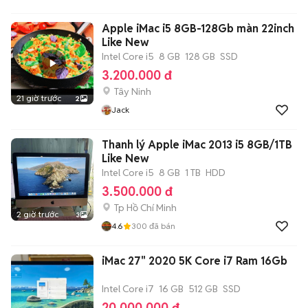
Apple iMac i5 8GB-128Gb màn 22inch
Like New
Intel Core i5
8 GB
128 GB
SSD
3.200.000 đ
Tây Ninh
21 giờ trước
2
Jack
Thanh lý Apple iMac 2013 i5 8GB/1TB
Like New
Intel Core i5
8 GB
1 TB
HDD
3.500.000 đ
Tp Hồ Chí Minh
2 giờ trước
3
4.6
300
đã bán
iMac 27" 2020 5K Core i7 Ram 16Gb
Intel Core i7
16 GB
512 GB
SSD
20.000.000 đ