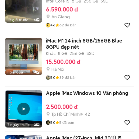
Intel Core i5
8 GB
256 GB
SSD
6.590.000 đ
An Giang
19 giờ trước
5
C
4.6
62
đã bán
iMac M1 24 inch 8GB/256GB Blue
8GPU đẹp nét
Khác
8 GB
256 GB
SSD
15.500.000 đ
Hà Nội
hôm qua
4
5.0
39
đã bán
Apple iMac Windows 10 Văn phòng
2.500.000 đ
Tp Hồ Chí Minh
42
5.0
5
đã bán
7 ngày trước
2
Apple iMac (27-inch, Mid 2011) i5