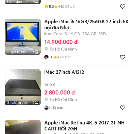
hôm qua
4
5.0
440
đã bán
Apple iMac i5 16GB/256GB 27 inch 5K
nội địa Nhật
Intel Core i5
16 GB
256 GB
SSD
14.900.000 đ
Tp Hồ Chí Minh
11 giờ trước
6
5.0
4
đã bán
iMac 27inch A1312
16 GB
2.800.000 đ
Tp Hồ Chí Minh
2 tuần trước
2
9
đã bán
Apple iMac Retina 4K i5 2017-21 INH
CART RỜI 2GH