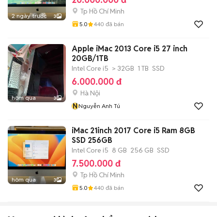
Tp Hồ Chí Minh
2 ngày trước
3
5.0
440
đã bán
Apple iMac 2013 Core i5 27 inch
20GB/1TB
Intel Core i5
> 32GB
1 TB
SSD
6.000.000 đ
Hà Nội
hôm qua
3
N
Nguyễn Anh Tú
iMac 21inch 2017 Core i5 Ram 8GB
SSD 256GB
Intel Core i5
8 GB
256 GB
SSD
7.500.000 đ
Tp Hồ Chí Minh
hôm qua
3
5.0
440
đã bán