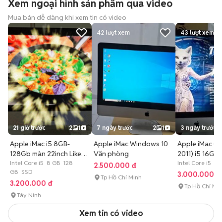
Xem ngoại hình sản phẩm qua video
Mua bán dễ dàng khi xem tin có video
42
lượt xem
43
lượt xem
21 giờ trước
2
1
7 ngày trước
2
1
3 ngày trước
Apple iMac i5 8GB-
Apple iMac Windows 10
Apple iMac (27
128Gb màn 22inch Like
Văn phòng
2011) i5 16G
New
Intel Core i5 8 GB 128
Intel Core i5 16
2.500.000 đ
GB SSD
3.000.000 đ
Tp Hồ Chí Minh
3.200.000 đ
Tp Hồ Chí Mi
Tây Ninh
Xem tin có video