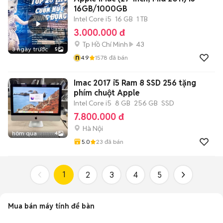
16GB/1000GB
Intel Core i5
16 GB
1 TB
3.000.000 đ
Tp Hồ Chí Minh
43
3 ngày trước
5
n
4.9
1578
đã bán
Imac 2017 i5 Ram 8 SSD 256 tặng
phím chuột Apple
Intel Core i5
8 GB
256 GB
SSD
7.800.000 đ
Hà Nội
hôm qua
4
5.0
23
đã bán
1
2
3
4
5
Mua bán máy tính để bàn