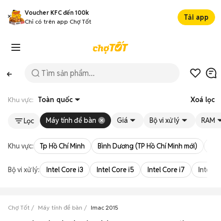
Voucher KFC đến 100k
Tải app
Chỉ có trên app Chợ Tốt
Khu vực:
Toàn quốc
Xoá lọc
Máy tính để bàn
Giá
Bộ vi xử lý
RAM
Lọc
Khu vực:
Tp Hồ Chí Minh
Bình Dương (TP Hồ Chí Minh mới)
Bà 
Bộ vi xử lý:
Intel Core i3
Intel Core i5
Intel Core i7
Intel Co
Chợ Tốt
Máy tính để bàn
Imac 2015