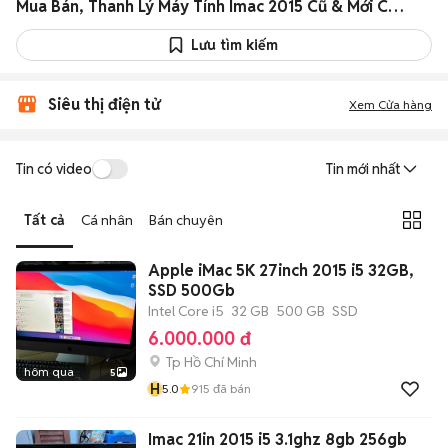
Mua Bán, Thanh Lý Máy Tính Imac 2015 Cũ & Mới Chính Hãng Giá Rẻ
Lưu tìm kiếm
Siêu thị điện tử
Xem Cửa hàng
Tin có video
Tin mới nhất
Tất cả
Cá nhân
Bán chuyên
Apple iMac 5K 27inch 2015 i5 32GB,
SSD 500Gb
Intel Core i5
32 GB
500 GB
SSD
6.000.000 đ
Tp Hồ Chí Minh
hôm qua
5
H
5.0
915
đã bán
Imac 21in 2015 i5 3.1ghz 8gb 256gb