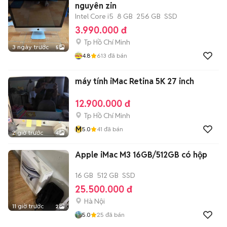
nguyên zin
Intel Core i5
8 GB
256 GB
SSD
3.990.000 đ
Tp Hồ Chí Minh
3 ngày trước
5
4.8
613
đã bán
máy tính iMac Retina 5K 27 inch
12.900.000 đ
Tp Hồ Chí Minh
M
5.0
41
đã bán
2 giờ trước
4
Apple iMac M3 16GB/512GB có hộp
16 GB
512 GB
SSD
25.500.000 đ
Hà Nội
11 giờ trước
2
5.0
25
đã bán