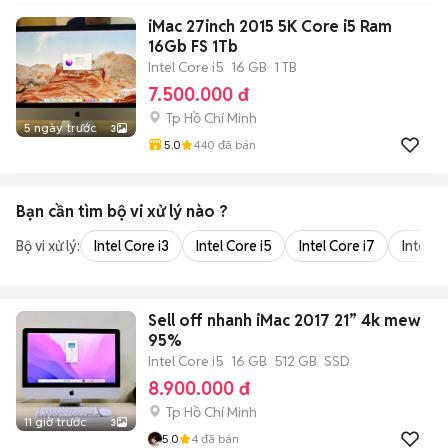
iMac 27inch 2015 5K Core i5 Ram
16Gb FS 1Tb
Intel Core i5
16 GB
1 TB
7.500.000 đ
Tp Hồ Chí Minh
5 ngày trước
3
5.0
440
đã bán
Bạn cần tìm
bộ vi xử lý
nào ?
Bộ vi xử lý:
Intel Core i3
Intel Core i5
Intel Core i7
Intel Co
Sell off nhanh iMac 2017 21” 4k mew
95%
Intel Core i5
16 GB
512 GB
SSD
8.900.000 đ
Tp Hồ Chí Minh
11 giờ trước
3
5.0
4
đã bán