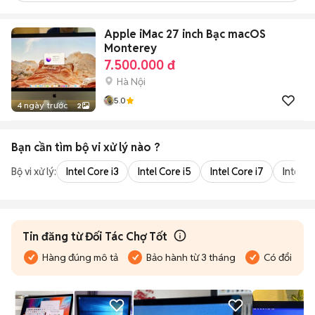
Apple iMac 27 inch Bạc macOS
Monterey
7.500.000 đ
Hà Nội
5.0
4 ngày trước
2
Bạn cần tìm
bộ vi xử lý
nào ?
Bộ vi xử lý:
Intel Core i3
Intel Core i5
Intel Core i7
Intel Co
Tin đăng từ Đối Tác Chợ Tốt
Hàng đúng mô tả
Bảo hành từ 3 tháng
Có đổi trả