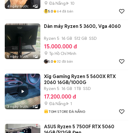
Đà Nẵng
10
4 ngày trước
4
T
5.0
64
đã bán
Dàn máy Ryzen 5 3600, Vga 4060
Ryzen 5
16 GB
512 GB
SSD
15.000.000 đ
Tp Hồ Chí Minh
5 ngày trước
3
5.0
32
đã bán
Xig Gaming Ryzen 5 5600X RTX
2060 16GB/1000G
Ryzen 5
16 GB
1 TB
SSD
17.200.000 đ
Đà Nẵng
1
3 ngày trước
2
TGM STORE ĐÀ NẴNG
ASUS Ryzen 5 7500F RTX 5060
16GB/512GB Đen