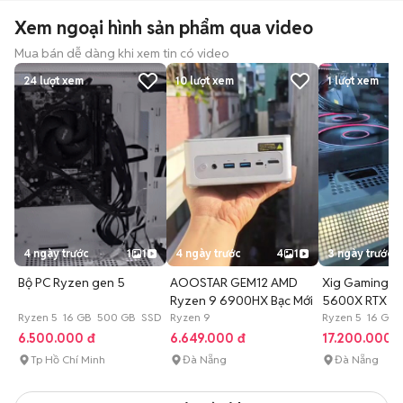
Xem ngoại hình sản phẩm qua video
Mua bán dễ dàng khi xem tin có video
24
lượt xem
10
lượt xem
1
lượt xem
4 ngày trước
1
1
4 ngày trước
4
1
3 ngày trước
Bộ PC Ryzen gen 5
AOOSTAR GEM12 AMD
Xig Gaming R
Ryzen 9 6900HX Bạc Mới
5600X RTX 2
Ryzen 5 16 GB 500 GB SSD
Ryzen 9
16GB/1000G
Ryzen 5 16 GB 
6.500.000 đ
6.649.000 đ
17.200.000 
Tp Hồ Chí Minh
Đà Nẵng
Đà Nẵng