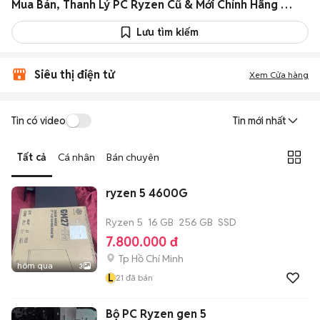
Mua Bán, Thanh Lý PC Ryzen Cũ & Mới Chính Hãng Giá Rẻ
Lưu tìm kiếm
Siêu thị điện tử
Xem Cửa hàng
Tin có video
Tin mới nhất
Tất cả
Cá nhân
Bán chuyên
ryzen 5 4600G
Ryzen 5
16 GB
256 GB
SSD
7.800.000 đ
Tp Hồ Chí Minh
hôm qua
3
L
21
đã bán
Bộ PC Ryzen gen 5