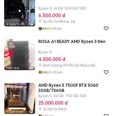
Ryzen 5
16 GB
500 GB
SSD
6.500.000 đ
Tp Hồ Chí Minh
24
4 ngày trước
1
4.0
6
đã bán
ROSA A1 READY AMD Ryzen 3 Đen
Ryzen 3
4.000.000 đ
Bình Dương
(
TP Hồ Chí Minh
mới)
hôm qua
3
H
3.4
16
đã bán
AMD Ryzen 5 7500F RTX 5060
32GB/756GB
Ryzen 5
32 GB
750 GB
SSD
25.000.000 đ
Tp Hồ Chí Minh
10 giờ trước
3
M
7
đã bán