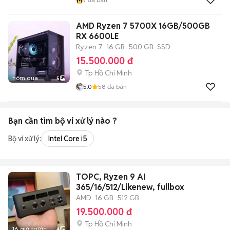
AMD Ryzen 7 5700X 16GB/500GB
RX 6600LE
Ryzen 7
16 GB
500 GB
SSD
15.500.000 đ
Tp Hồ Chí Minh
hôm qua
5
5.0
58
đã bán
Bạn cần tìm
bộ vi xử lý
nào ?
Bộ vi xử lý:
Intel Core i5
TOPC, Ryzen 9 AI
365/16/512/Likenew, fullbox
AMD
16 GB
512 GB
19.500.000 đ
Tp Hồ Chí Minh
16 giờ trước
4