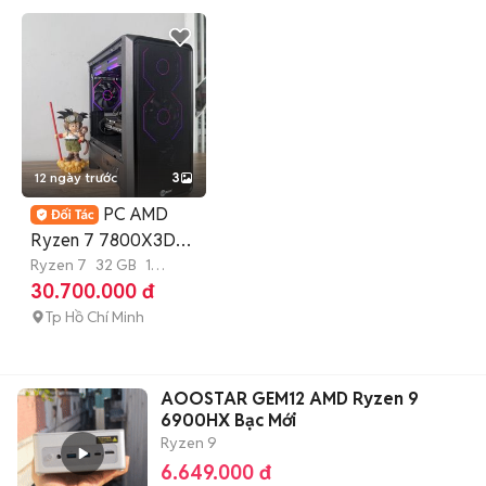
12 ngày trước
3
PC AMD
Ryzen 7 7800X3D
32GD5 1TB RTX
Ryzen 7
32 GB
1
TB
SSD
30.700.000 đ
5060 8GB
Tp Hồ Chí Minh
AOOSTAR GEM12 AMD Ryzen 9
6900HX Bạc Mới
Ryzen 9
6.649.000 đ