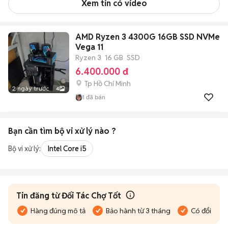
Xem tin có video
AMD Ryzen 3 4300G 16GB SSD NVMe
Vega 11
Ryzen 3
16 GB
SSD
6.400.000 đ
Tp Hồ Chí Minh
2 ngày trước
4
1
đã bán
Bạn cần tìm
bộ vi xử lý
nào ?
Bộ vi xử lý:
Intel Core i5
Tin đăng từ Đối Tác Chợ Tốt
Hàng đúng mô tả
Bảo hành từ 3 tháng
Có đổi trả