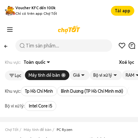
Voucher KFC đến 100k
Tải app
Chỉ có trên app Chợ Tốt
Khu vực:
Toàn quốc
Xoá lọc
Máy tính để bàn
Giá
Bộ vi xử lý
RAM
Lọc
Khu vực:
Tp Hồ Chí Minh
Bình Dương (TP Hồ Chí Minh mới)
Bà 
Bộ vi xử lý:
Intel Core i5
Chợ Tốt
Máy tính để bàn
PC Ryzen