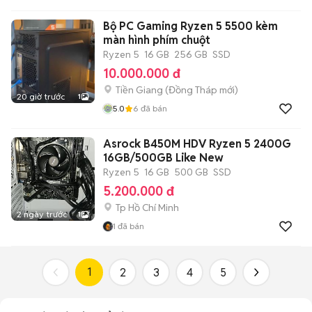
Bộ PC Gaming Ryzen 5 5500 kèm
màn hình phím chuột
Ryzen 5
16 GB
256 GB
SSD
10.000.000 đ
Tiền Giang
(
Đồng Tháp
mới)
20 giờ trước
1
5.0
6
đã bán
Asrock B450M HDV Ryzen 5 2400G
16GB/500GB Like New
Ryzen 5
16 GB
500 GB
SSD
5.200.000 đ
Tp Hồ Chí Minh
2 ngày trước
1
1
đã bán
1
2
3
4
5