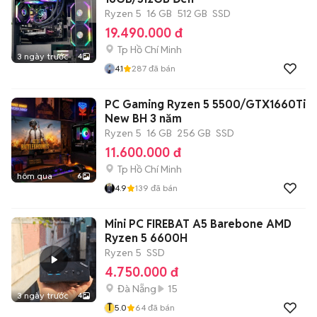
Ryzen 5
16 GB
512 GB
SSD
19.490.000 đ
Tp Hồ Chí Minh
3 ngày trước
4
4.1
287
đã bán
PC Gaming Ryzen 5 5500/GTX1660Ti
New BH 3 năm
Ryzen 5
16 GB
256 GB
SSD
11.600.000 đ
Tp Hồ Chí Minh
hôm qua
6
4.9
139
đã bán
Mini PC FIREBAT A5 Barebone AMD
Ryzen 5 6600H
Ryzen 5
SSD
4.750.000 đ
Đà Nẵng
15
3 ngày trước
4
T
5.0
64
đã bán