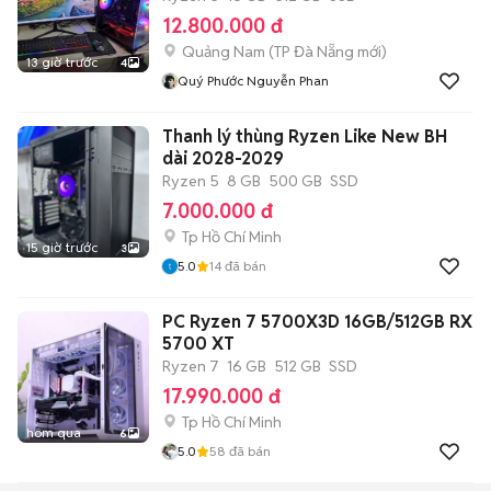
12.800.000 đ
Quảng Nam
(
TP Đà Nẵng
mới)
13 giờ trước
4
Quý Phước Nguyễn Phan
Thanh lý thùng Ryzen Like New BH
dài 2028-2029
Ryzen 5
8 GB
500 GB
SSD
7.000.000 đ
Tp Hồ Chí Minh
15 giờ trước
3
5.0
14
đã bán
PC Ryzen 7 5700X3D 16GB/512GB RX
5700 XT
Ryzen 7
16 GB
512 GB
SSD
17.990.000 đ
Tp Hồ Chí Minh
hôm qua
6
5.0
58
đã bán