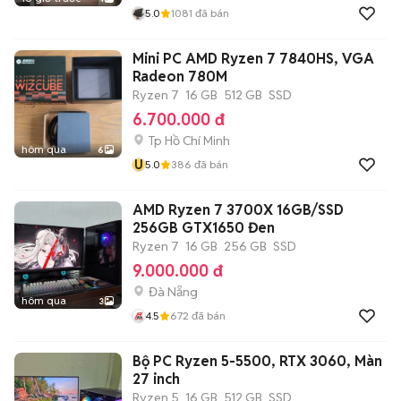
5.0
1081
đã bán
Mini PC AMD Ryzen 7 7840HS, VGA
Radeon 780M
Ryzen 7
16 GB
512 GB
SSD
6.700.000 đ
Tp Hồ Chí Minh
hôm qua
6
U
5.0
386
đã bán
AMD Ryzen 7 3700X 16GB/SSD
256GB GTX1650 Đen
Ryzen 7
16 GB
256 GB
SSD
9.000.000 đ
Đà Nẵng
hôm qua
3
4.5
672
đã bán
Bộ PC Ryzen 5-5500, RTX 3060, Màn
27 inch
Ryzen 5
16 GB
512 GB
SSD