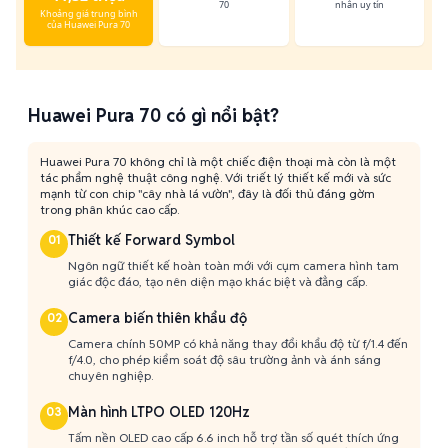
70
nhân uy tín
Khoảng giá trung bình
của Huawei Pura 70
Huawei Pura 70 có gì nổi bật?
Huawei Pura 70 không chỉ là một chiếc điện thoại mà còn là một
tác phẩm nghệ thuật công nghệ. Với triết lý thiết kế mới và sức
mạnh từ con chip "cây nhà lá vườn", đây là đối thủ đáng gờm
trong phân khúc cao cấp.
Thiết kế Forward Symbol
01
Ngôn ngữ thiết kế hoàn toàn mới với cụm camera hình tam
giác độc đáo, tạo nên diện mạo khác biệt và đẳng cấp.
Camera biến thiên khẩu độ
02
Camera chính 50MP có khả năng thay đổi khẩu độ từ f/1.4 đến
f/4.0, cho phép kiểm soát độ sâu trường ảnh và ánh sáng
chuyên nghiệp.
Màn hình LTPO OLED 120Hz
03
Tấm nền OLED cao cấp 6.6 inch hỗ trợ tần số quét thích ứng