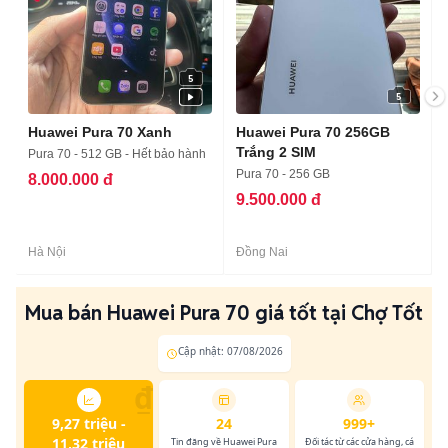
5
5
Huawei Pura 70 Xanh
Huawei Pura 70 256GB
Trắng 2 SIM
Pura 70 - 512 GB - Hết bảo hành
Pura 70 - 256 GB
8.000.000 đ
9.500.000 đ
Hà Nội
Đồng Nai
Mua bán Huawei Pura 70 giá tốt tại Chợ Tốt
Cập nhật: 07/08/2026
₫
9,27 triệu -
24
999+
11,32 triệu
Tin đăng về Huawei Pura
Đối tác từ các cửa hàng, cá