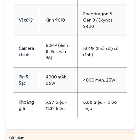
Snapdragon 8
Vi xử lý
Kirin 9010
Gen 3 / Exynos
2400
50MP (Biến
Camera
50MP (Khẩu độ cố
thiên khẩu
chính
định)
độ)
Pin &
4900 mAh,
4000 mAh, 25W
Sạc
66W
Khoảng
9,27 triệu -
8,88 triệu - 10,86
giá
11,32 triệu
triệu
Kết luận: