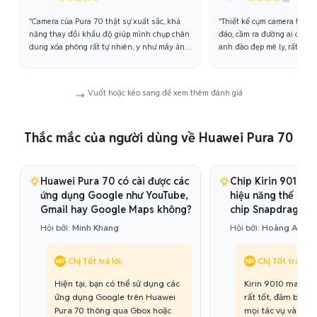
"Camera của Pura 70 thật sự xuất sắc, khả
"Thiết kế cụm camera tam g
năng thay đổi khẩu độ giúp mình chụp chân
đáo, cầm ra đường ai cũng 
dung xóa phông rất tự nhiên, y như máy ảnh
anh đào đẹp mê ly, rất hợp 
chuyên nghiệp. Chụp đêm cũng rất sáng và
cầm đầm tay, chắc chắn."
rõ nét."
Vuốt hoặc kéo sang để xem thêm đánh giá
Thắc mắc của người dùng về Huawei Pura 70
Huawei Pura 70 có cài được các
Chip Kirin 9010 tr
ứng dụng Google như YouTube,
hiệu năng thế nào 
Gmail hay Google Maps không?
chip Snapdragon 
Hỏi bởi:
Minh Khang
Hỏi bởi:
Hoàng Anh
Chị Tốt trả lời:
Chị Tốt trả lời:
Hiện tại, bạn có thể sử dụng các
Kirin 9010 mang lạ
ứng dụng Google trên Huawei
rất tốt, đảm bảo 
Pura 70 thông qua Gbox hoặc
mọi tác vụ và chơ