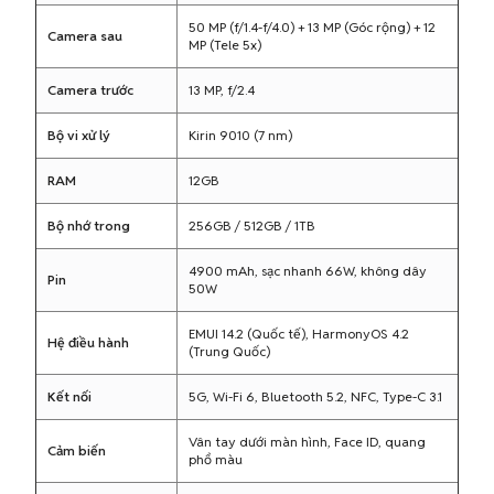
50 MP (f/1.4-f/4.0) + 13 MP (Góc rộng) + 12
Camera sau
MP (Tele 5x)
Camera trước
13 MP, f/2.4
Bộ vi xử lý
Kirin 9010 (7 nm)
RAM
12GB
Bộ nhớ trong
256GB / 512GB / 1TB
4900 mAh, sạc nhanh 66W, không dây
Pin
50W
EMUI 14.2 (Quốc tế), HarmonyOS 4.2
Hệ điều hành
(Trung Quốc)
Kết nối
5G, Wi-Fi 6, Bluetooth 5.2, NFC, Type-C 3.1
Vân tay dưới màn hình, Face ID, quang
Cảm biến
phổ màu