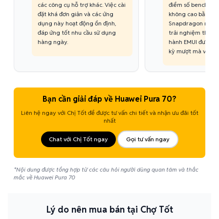
các công cụ hỗ trợ khác. Việc cài
điểm số benchmar
đặt khá đơn giản và các ứng
không cao bằng ch
dụng này hoạt động ổn định,
Snapdragon mới n
đáp ứng tốt nhu cầu sử dụng
trải nghiệm thực t
hàng ngày.
hành EMUI được tố
kỳ mượt mà và tiết
Bạn cần giải đáp về Huawei Pura 70?
Liên hệ ngay với Chị Tốt để được tư vấn chi tiết và nhận ưu đãi tốt
nhất
Chat với Chị Tốt ngay
Gọi tư vấn ngay
*Nội dung được tổng hợp từ các câu hỏi người dùng quan tâm và thắc
mắc về Huawei Pura 70
Lý do nên mua bán tại Chợ Tốt