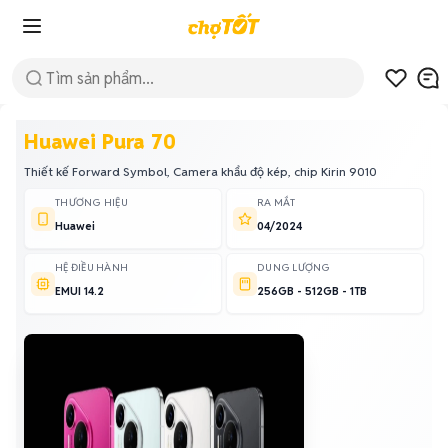
Huawei Pura 70
Thiết kế Forward Symbol, Camera khẩu độ kép, chip Kirin 9010
THƯƠNG HIỆU
RA MẮT
Huawei
04/2024
HỆ ĐIỀU HÀNH
DUNG LƯỢNG
EMUI 14.2
256GB - 512GB - 1TB