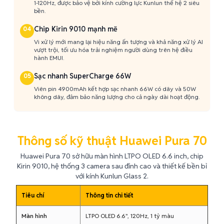
1-120Hz, được bảo vệ bởi kính cường lực Kunlun thế hệ 2 siêu
bền.
Chip Kirin 9010 mạnh mẽ
04
Vi xử lý mới mang lại hiệu năng ấn tượng và khả năng xử lý AI
vượt trội, tối ưu hóa trải nghiệm người dùng trên hệ điều
hành EMUI.
Sạc nhanh SuperCharge 66W
05
Viên pin 4900mAh kết hợp sạc nhanh 66W có dây và 50W
không dây, đảm bảo năng lượng cho cả ngày dài hoạt động.
Thông số kỹ thuật Huawei Pura 70
Huawei Pura 70 sở hữu màn hình LTPO OLED 6.6 inch, chip
Kirin 9010, hệ thống 3 camera sau đỉnh cao và thiết kế bền bỉ
với kính Kunlun Glass 2.
Tiêu chí
Thông tin chi tiết
Màn hình
LTPO OLED 6.6", 120Hz, 1 tỷ màu