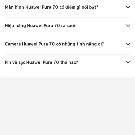
bản 12-256GB mới và hàng cũ.
Màn hình Huawei Pura 70 có điểm gì nổi bật?
Màn hình OLED 6.6 inch FHD+ tần số quét 120Hz, hiển thị
sắc nét mượt mà Kunlun Glass 2.
Hiệu năng Huawei Pura 70 ra sao?
Chip Kirin 9010 mạnh mẽ, RAM 12GB xử lý mượt mọi tác vụ và
đa nhiệm tốt.
Camera Huawei Pura 70 có những tính năng gì?
Camera chính 50MP thò thụt độc đáo, camera phụ hỗ trợ
siêu rộng và macro, chụp ảnh chuyên nghiệp.
Pin và sạc Huawei Pura 70 thế nào?
Pin 4900mAh sử dụng thoải mái cả ngày, hỗ trợ sạc nhanh
66W siêu tốc.