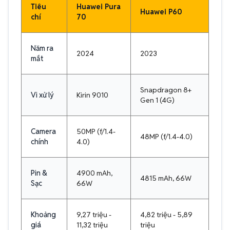
Tiêu
Huawei Pura
Huawei P60
chí
70
Năm ra
2024
2023
mắt
Snapdragon 8+
Vi xử lý
Kirin 9010
Gen 1 (4G)
Camera
50MP (f/1.4-
48MP (f/1.4-4.0)
chính
4.0)
Pin &
4900 mAh,
4815 mAh, 66W
Sạc
66W
Khoảng
9,27 triệu -
4,82 triệu - 5,89
giá
11,32 triệu
triệu